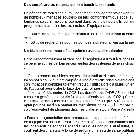
Des températures records qui font bondir la demande
En période de fortes chaleurs, l’adaptation des logements devient un
de nombreux ménages soucieux de leur confort thermique et de leur
tendance se confirme concrètement dans les indicateurs d'Ensol, qu
progression marquée des recherches d’équipements :
- + 380 % de recherches pour l'installation d'une climatisation entre 
2026.
- + 50 % de recherches pour les pompes à chaleur air-air sur la m
Un bilan carbone maîtrisé et optimisé avec la climatisation
Concilier confort estival et transition énergétique est tout à fait possi
se penche sur les performances réelles des systèmes de rafraîchi
:
- Contrairement aux idées reçues, climatisation et transition écolo
incompatibles. Si elle est couplée à une électricité renouvelable co
son impact est considérablement réduit. Il suffit alors d'assurer un e
de l'appareil pour éviter la fuite des gaz réfrigérants.
- Jusqu'à 10 fois moins de CO2. Les données de l'ADEME sont cla
à chaleur génère jusqu'à dix fois moins d'émissions de CO2 qu'une
classique, et deux fois moins qu'une chaudière au gaz. À l'échelle d'
opter pour ce système permet d'éviter l'émission de 2,5 à 3 tonnes 
soit l'équivalent de plusieurs dizaines d'allers-retours Paris-Marseill
« Face à l’augmentation des températures, opposer confort d’été et t
écologique est un faux débat. Les récents épisodes caniculaires nou
les logements ne sont pas adaptés, les villes non plus, et résultat, le
souffrent des chaleurs. À force de réduire un enjeu de santé publiqu