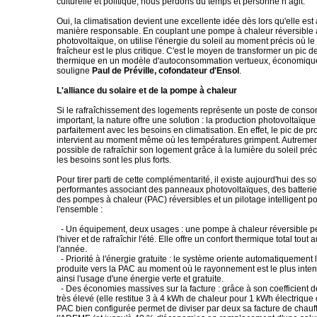
culturelle et politique, nous perdons du temps et personne n’agit.
Oui, la climatisation devient une excellente idée dès lors qu'elle es
manière responsable. En couplant une pompe à chaleur réversible 
photovoltaïque, on utilise l'énergie du soleil au moment précis où l
fraîcheur est le plus critique. C'est le moyen de transformer un pic
thermique en un modèle d'autoconsommation vertueux, économique
souligne
Paul de Préville, cofondateur d'Ensol
.
L'alliance du solaire et de la pompe à chaleur
Si le rafraîchissement des logements représente un poste de cons
important, la nature offre une solution : la production photovoltaïque
parfaitement avec les besoins en climatisation. En effet, le pic de pr
intervient au moment même où les températures grimpent. Autrement d
possible de rafraîchir son logement grâce à la lumière du soleil pr
les besoins sont les plus forts.
Pour tirer parti de cette complémentarité, il existe aujourd'hui des so
performantes associant des panneaux photovoltaïques, des batterie
des pompes à chaleur (PAC) réversibles et un pilotage intelligent p
l'ensemble :
- Un équipement, deux usages : une pompe à chaleur réversible pe
l'hiver et de rafraîchir l'été. Elle offre un confort thermique total tout 
l'année.
- Priorité à l'énergie gratuite : le système oriente automatiquement l'
produite vers la PAC au moment où le rayonnement est le plus inte
ainsi l'usage d'une énergie verte et gratuite.
- Des économies massives sur la facture : grâce à son coefficient 
très élevé (elle restitue 3 à 4 kWh de chaleur pour 1 kWh électriq
PAC bien configurée permet de diviser par deux sa facture de chauf