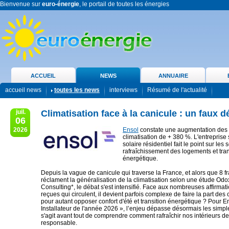
Bienvenue sur
euro-énergie
, le portail de toutes les énergies
ACCUEIL
NEWS
ANNUAIRE
accueil news
toutes les news
interviews
Résumé de l'actualité
juil.
Climatisation face à la canicule : un faux d
06
2026
Ensol
constate une augmentation des 
climatisation de + 380 %. L'entreprise 
solaire résidentiel fait le point sur les 
rafraîchissement des logements et tran
énergétique.
Depuis la vague de canicule qui traverse la France, et alors que 8 f
réclament la généralisation de la climatisation selon une étude O
Consulting*, le débat s'est intensifié. Face aux nombreuses affirmat
reçues qui circulent, il devient parfois complexe de faire la part des 
pour autant opposer confort d'été et transition énergétique ? Pour En
Installateur de l'année 2026 », l’enjeu dépasse désormais les simples
s'agit avant tout de comprendre comment rafraîchir nos intérieurs d
responsable.