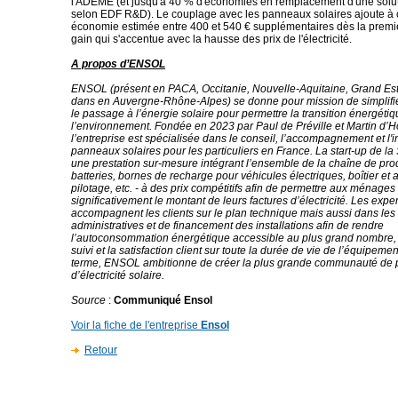
l'ADEME (et jusqu'à 40 % d'économies en remplacement d'une soluti
selon EDF R&D). Le couplage avec les panneaux solaires ajoute à 
économie estimée entre 400 et 540 € supplémentaires dès la premi
gain qui s'accentue avec la hausse des prix de l'électricité.
A propos d’ENSOL
ENSOL (présent en PACA, Occitanie, Nouvelle-Aquitaine, Grand Est
dans en Auvergne-Rhône-Alpes) se donne pour mission de simplifie
le passage à l’énergie solaire pour permettre la transition énergétiq
l’environnement. Fondée en 2023 par Paul de Préville et Martin d’H
l’entreprise est spécialisée dans le conseil, l’accompagnement et l'i
panneaux solaires pour les particuliers en France. La start-up de 
une prestation sur-mesure intégrant l’ensemble de la chaîne de pro
batteries, bornes de recharge pour véhicules électriques, boîtier et 
pilotage, etc. - à des prix compétitifs afin de permettre aux ménages
significativement le montant de leurs factures d’électricité. Les ex
accompagnent les clients sur le plan technique mais aussi dans le
administratives et de financement des installations afin de rendre
l’autoconsommation énergétique accessible au plus grand nombre, 
suivi et la satisfaction client sur toute la durée de vie de l’équipemen
terme, ENSOL ambitionne de créer la plus grande communauté de 
d’électricité solaire.
Source
:
Communiqué Ensol
Voir la fiche de l'entreprise
Ensol
Retour