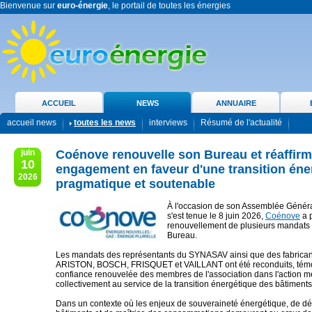
Bienvenue sur
euro-énergie
, le portail de toutes les énergies
ACCUEIL
NEWS
ANNUAIRE
accueil news
toutes les news
interviews
Résumé de l'actualité
juin
Coénove renouvelle son Bureau et réaffir
10
engagement en faveur d'une transition éne
2026
pragmatique et soutenable
À l'occasion de son Assemblée Généra
s'est tenue le 8 juin 2026,
Coénove
a 
renouvellement de plusieurs mandats 
Bureau.
Les mandats des représentants du SYNASAV ainsi que des fabricant
ARISTON, BOSCH, FRISQUET et VAILLANT ont été reconduits, témo
confiance renouvelée des membres de l'association dans l'action 
collectivement au service de la transition énergétique des bâtiments
Dans un contexte où les enjeux de souveraineté énergétique, de d