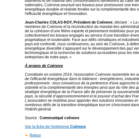
bâtiments et de maîtrise des consommations demeurent au cœur des
nationales, Coénove poursuit ses travaux pour promouvoir une trans
énergétique durable et réaliste fondée sur la complémentarité des s
l'efficacité énergétique et l'innovation.
Jean-Charles COLAS-ROY, Président de Coénove
, déclare : « La
membres de Coénove et la reconduction du mandat des administra
de la cohésion d’une filière experte et pleinement mobilisée pour p
collectivement les travaux engagés au service d’une transition éner
pragmatique et soutenable. Face aux défis climatiques et industriel
pays est confronté, nous continuerons, au sein de Coénove, à défe
énergétique diversifié s’appuyant sur le développement des gaz vert
technologique et la recherche de solutions accessibles pour les mé
entreprises de notre pays. »
À propos de Coénove
Constituée en octobre 2014, l'association Coénove rassemble les a
de l'efficacité énergétique dans le bâtiment - énergéticiens, industrie
professionnels - tous convaincus de la pertinence d'une approche b
sobriété et la complémentarité des énergies ainsi que du rôle des g
stratégie énergétique de la France afin de préserver la souverainet
pays, la sécurité d’approvisionnement et le pouvoir d’achat des Fran
L’association se mobilise pour apporter des solutions innovantes et
nombreux défis de la transition énergétique tout en s'inscrivant dan
l'intérêt général.
Source
:
Communiqué coénove
Voir la fiche de l'entreprise
Coénove
Retour