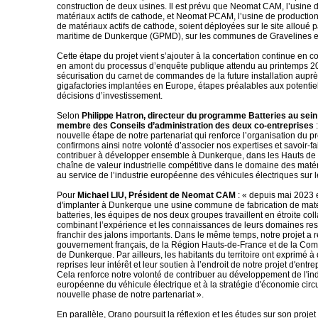
construction de deux usines. Il est prévu que Neomat CAM, l’usine d
matériaux actifs de cathode, et Neomat PCAM, l’usine de productio
de matériaux actifs de cathode, soient déployées sur le site alloué p
maritime de Dunkerque (GPMD), sur les communes de Gravelines e
Cette étape du projet vient s’ajouter à la concertation continue en cou
en amont du processus d’enquête publique attendu au printemps 20
sécurisation du carnet de commandes de la future installation aupr
gigafactories implantées en Europe, étapes préalables aux potentiel
décisions d’investissement.
Selon
Philippe Hatron, directeur du programme Batteries au sein
membre des Conseils d’administration des deux co-entreprises
:
nouvelle étape de notre partenariat qui renforce l’organisation du p
confirmons ainsi notre volonté d’associer nos expertises et savoir-fa
contribuer à développer ensemble à Dunkerque, dans les Hauts de
chaîne de valeur industrielle compétitive dans le domaine des matér
au service de l’industrie européenne des véhicules électriques sur l
Pour
Michael LIU, Président de Neomat CAM
: « depuis mai 2023 e
d'implanter à Dunkerque une usine commune de fabrication de mat
batteries, les équipes de nos deux groupes travaillent en étroite col
combinant l’expérience et les connaissances de leurs domaines res
franchir des jalons importants. Dans le même temps, notre projet a r
gouvernement français, de la Région Hauts-de-France et de la Co
de Dunkerque. Par ailleurs, les habitants du territoire ont exprimé
reprises leur intérêt et leur soutien à l’endroit de notre projet d'en
Cela renforce notre volonté de contribuer au développement de l'ind
européenne du véhicule électrique et à la stratégie d'économie circu
nouvelle phase de notre partenariat ».
En parallèle, Orano poursuit la réflexion et les études sur son projet