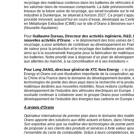
recyclage des matériaux contenus dans les batteries de véhicules él
les valoriser dans de nouveaux composants. La date prévisionnelle
travaux de la future usine de recyclage, qui serait localisée sur le m
industriel à Dunkerque, se situerait à horizon 2027. Ce projet s’app
procédé innovant, aujourd’hui en cours d’essai, développé au Centr
en Métallurgie Extractive (CIME) sur le site d’Orano à Bessines-su
(Nouvelle-Aquitaine).
Pour
Guillaume Dureau, Directeur des activités ingénierie, R&D, 
nouvelles activités d’Orano
: « le déploiement des trois usines d
recyclage, a pour ambition de contribuer au développement en Fra
de valeur pour la production et le recyclage des batteries pour véhic
ainsi qu’à la souveraineté française pour la fabrication de matériaux
les batteries. Notre priorité vise à disposer d’un plan de développ
aux attentes du marché, à sa concrétisation et à ses évolutions ».
Pour Long JIANG, directeur général de XTC New Energy
: « le p
Energy et Orano est une illustration importante de la coopération a
la Chine et la France dans le domaine du développement durable, e
technologies de pointe des deux pays dans la recherche et la produ
matériaux destinés aux nouvelles mobilités. Nous restons confiants
développement de l'industrie des véhicules électriques en Europe
souhaite continuer à collaborer avec le groupe Orano pour contribu
développement de l'industrie des énergies bas carbone en Europe à
À propos d’Orano
Opérateur international de premier plan dans le domaine des matièr
Orano apporte des solutions aux défis actuels et futurs, dans l’énergi
Son expertise ainsi que sa maîtrise des technologies de pointe per
de proposer à ses clients des produits et services à forte valeur ajo
l’ensemble du cycle du combustible. Grâce à leurs compétences, le