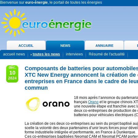
Bienvenue sur
euro-énergie
, le portail de toutes les énergies
ACCUEIL
NEWS
ANNUAIRE
accueil news
toutes les news
interviews
Résumé de l'actualité
déc.
Composants de batteries pour automobiles
10
XTC New Energy annoncent la création de 
2024
entreprises en France dans le cadre de leur
commun
18 mois après l’annonce du partenaria
français
Orano
et le groupe chinois X
une nouvelle étape est franchie avec l
deux co-entreprises de production d
batteries pour véhicules électriques 
La création de ces deux co-entreprises au sein du projet baptisé a
scelle la volonté des deux partenaires d’unir leurs forces pour déve
forme industrielle intégrée et performante, en France à Dunkerque.
Ces co-entreprises baptisées Neomat CAM et Neomat PCAM porteron