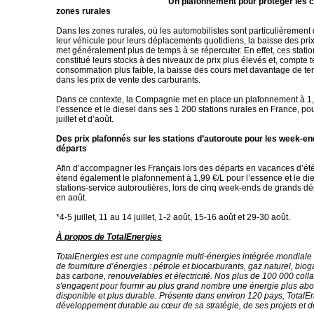
Un plafonnement pour protéger les c
zones rurales
Dans les zones rurales, où les automobilistes sont particulièremen
leur véhicule pour leurs déplacements quotidiens, la baisse des pri
met généralement plus de temps à se répercuter. En effet, ces statio
constitué leurs stocks à des niveaux de prix plus élevés et, compte 
consommation plus faible, la baisse des cours met davantage de tem
dans les prix de vente des carburants.
Dans ce contexte, la Compagnie met en place un plafonnement à 1,
l’essence et le diesel dans ses 1 200 stations rurales en France, po
juillet et d’août.
Des prix plafonnés sur les stations d’autoroute pour les week-e
départs
Afin d’accompagner les Français lors des départs en vacances d’é
étend également le plafonnement à 1,99 €/L pour l’essence et le die
stations-service autoroutières, lors de cinq week-ends de grands dépa
en août.
*4-5 juillet, 11 au 14 juillet, 1-2 août, 15-16 août et 29-30 août.
À propos de TotalEnergies
TotalEnergies est une compagnie multi-énergies intégrée mondiale 
de fourniture d’énergies : pétrole et biocarburants, gaz naturel, bio
bas carbone, renouvelables et électricité. Nos plus de 100 000 coll
s'engagent pour fournir au plus grand nombre une énergie plus abo
disponible et plus durable. Présente dans environ 120 pays, TotalEne
développement durable au cœur de sa stratégie, de ses projets et d