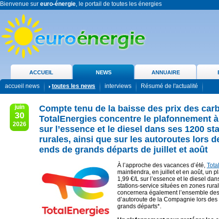
Bienvenue sur
euro-énergie
, le portail de toutes les énergies
ACCUEIL
NEWS
ANNUAIRE
accueil news
toutes les news
interviews
Résumé de l'actualité
juin
Compte tenu de la baisse des prix des car
30
TotalEnergies concentre le plafonnement à 
2026
sur l’essence et le diesel dans ses 1200 st
rurales, ainsi que sur les autoroutes lors 
ends de grands départs de juillet et août
À l’approche des vacances d’été,
Tota
maintiendra, en juillet et en août, un 
1,99 €/L sur l’essence et le diesel da
stations-service situées en zones rura
concernera également l’ensemble des 
d’autoroute de la Compagnie lors de
grands départs*.