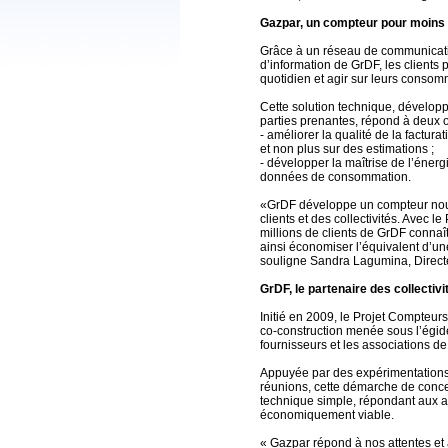
Gazpar, un compteur pour moin
Grâce à un réseau de communicatio
d’information de GrDF, les clients 
quotidien et agir sur leurs consom
Cette solution technique, dévelop
parties prenantes, répond à deux o
- améliorer la qualité de la factu
et non plus sur des estimations ;
- développer la maîtrise de l’énerg
données de consommation.
«GrDF développe un compteur nouv
clients et des collectivités. Avec
millions de clients de GrDF connaî
ainsi économiser l’équivalent d’
souligne Sandra Lagumina, Direct
GrDF, le partenaire des collectivi
Initié en 2009, le Projet Compteu
co-construction menée sous l’égid
fournisseurs et les associations 
Appuyée par des expérimentations t
réunions, cette démarche de conce
technique simple, répondant aux a
économiquement viable.
« Gazpar répond à nos attentes et 