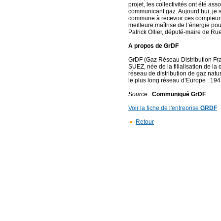
projet, les collectivités ont été as
communicant gaz. Aujourd’hui, je s
commune à recevoir ces compteurs
meilleure maîtrise de l’énergie pour
Patrick Ollier, député-maire de Ru
A propos de GrDF
GrDF (Gaz Réseau Distribution Fra
SUEZ, née de la filialisation de la 
réseau de distribution de gaz natu
le plus long réseau d’Europe : 194
Source
:
Communiqué GrDF
Voir la fiche de l'entreprise
GRDF
Retour