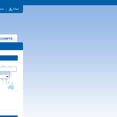
act
Plan
 COMPTE