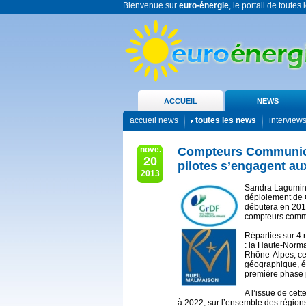
Bienvenue sur
euro-énergie
, le portail de toutes
ACCUEIL
NEWS
accueil news
toutes les news
interview
nove.
Compteurs Communic
20
pilotes s’engagent au
2013
Sandra Lagumina
déploiement de 
débutera en 20
compteurs comm
Réparties sur 4 
: la Haute-Norma
Rhône-Alpes, ce
géographique, é
première phase p
A l’issue de cet
à 2022, sur l’ensemble des régions