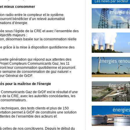
Les news par secteur
s et mieux consommer
n radio entre le compteur et le système
pourront bénéficier d’un relevé automatisé
mations d’énergie.
pée sous l’égide de la CRE et avec l’ensemble des
bjectifs majeurs :
ration, désormais basée sur la consommation réelle
ie grâce à la mise à disposition quotidienne des
elle génération qui répond aux attentes des
 le Projet Compteurs Communicants Gaz, les 11
tront leur consommation quotidienne et pourront
une semaine de consommation de gaz naturel »
eur Général de GrDF.
tés pour la maîtrise de l’énergie
rs Communicants Gaz de GrDF est le résultat d’une
e de la CRE, avec les autorités concédantes, les
de consommateurs.
echniques, des tests clients et plus de 150
rtation permet à GrDF de construire une solution
ttentes de l’ensemble des acteurs et
à celles de nos concitoyens. Depuis le début du