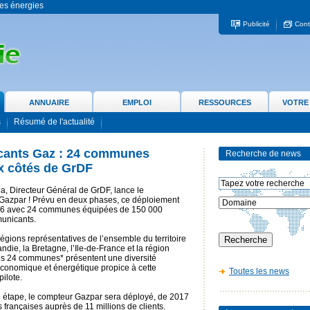
 les énergies
Publicité
Cont
ANNUAIRE
EMPLOI
RESSOURCES
VOTRE
s
Résumé de l'actualité
ants Gaz : 24 communes
Recherche de news
x côtés de GrDF
, Directeur Général de GrDF, lance le
Gazpar ! Prévu en deux phases, ce déploiement
16 avec 24 communes équipées de 150 000
unicants.
régions représentatives de l’ensemble du territoire
ndie, la Bretagne, l’Ile-de-France et la région
s 24 communes* présentent une diversité
conomique et énergétique propice à cette
Toutes les news
ilote.
te étape, le compteur Gazpar sera déployé, de 2017
 françaises auprès de 11 millions de clients.