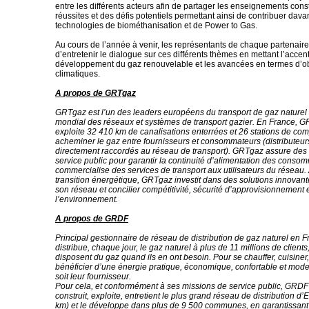
entre les différents acteurs afin de partager les enseignements const
réussites et des défis potentiels permettant ainsi de contribuer dav
technologies de biométhanisation et de Power to Gas.
Au cours de l’année à venir, les représentants de chaque partenaire
d’entretenir le dialogue sur ces différents thèmes en mettant l’accent
développement du gaz renouvelable et les avancées en termes d’ob
climatiques.
A propos de GRTgaz
GRTgaz est l’un des leaders européens du transport de gaz naturel 
mondial des réseaux et systèmes de transport gazier. En France, 
exploite 32 410 km de canalisations enterrées et 26 stations de co
acheminer le gaz entre fournisseurs et consommateurs (distributeurs
directement raccordés au réseau de transport). GRTgaz assure des
service public pour garantir la continuité d’alimentation des conso
commercialise des services de transport aux utilisateurs du réseau. 
transition énergétique, GRTgaz investit dans des solutions innovan
son réseau et concilier compétitivité, sécurité d’approvisionnement 
l’environnement.
A propos de GRDF
Principal gestionnaire de réseau de distribution de gaz naturel en
distribue, chaque jour, le gaz naturel à plus de 11 millions de clients,
disposent du gaz quand ils en ont besoin. Pour se chauffer, cuisiner,
bénéficier d’une énergie pratique, économique, confortable et mod
soit leur fournisseur.
Pour cela, et conformément à ses missions de service public, GRDF 
construit, exploite, entretient le plus grand réseau de distribution d
km) et le développe dans plus de 9 500 communes, en garantissant 