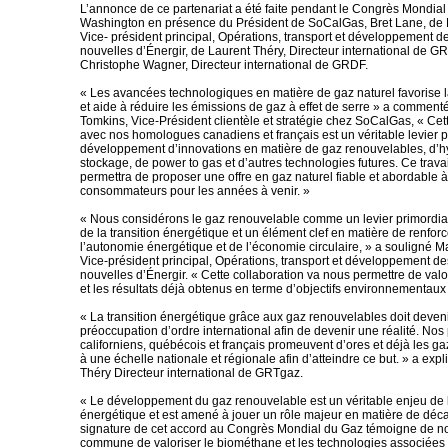
L’annonce de ce partenariat a été faite pendant le Congrès Mondial
Washington en présence du Président de SoCalGas, Bret Lane, de 
Vice- président principal, Opérations, transport et développement d
nouvelles d’Énergir, de Laurent Théry, Directeur international de G
Christophe Wagner, Directeur international de GRDF.
« Les avancées technologiques en matière de gaz naturel favorise 
et aide à réduire les émissions de gaz à effet de serre » a commen
Tomkins, Vice-Président clientèle et stratégie chez SoCalGas, « Cet
avec nos homologues canadiens et français est un véritable levier p
développement d’innovations en matière de gaz renouvelables, d’
stockage, de power to gas et d’autres technologies futures. Ce travai
permettra de proposer une offre en gaz naturel fiable et abordable à
consommateurs pour les années à venir. »
« Nous considérons le gaz renouvelable comme un levier primordia
de la transition énergétique et un élément clef en matière de renfo
l’autonomie énergétique et de l’économie circulaire, » a souligné M
Vice-président principal, Opérations, transport et développement d
nouvelles d’Énergir. « Cette collaboration va nous permettre de valo
et les résultats déjà obtenus en terme d’objectifs environnementaux 
« La transition énergétique grâce aux gaz renouvelables doit deven
préoccupation d’ordre international afin de devenir une réalité. Nos
californiens, québécois et français promeuvent d’ores et déjà les g
à une échelle nationale et régionale afin d’atteindre ce but. » a exp
Théry Directeur international de GRTgaz.
« Le développement du gaz renouvelable est un véritable enjeu de l
énergétique et est amené à jouer un rôle majeur en matière de déc
signature de cet accord au Congrès Mondial du Gaz témoigne de no
commune de valoriser le biométhane et les technologies associées af