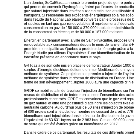
L’an dernier, SoCalGas a annoncé le premier projet du genre porté 
qui permet de convertir l’hydrogène généré par l’excès de producti
gaz naturel injectable dans les réseaux de distribution et utilisable 
transports. Si l’ensemble des excédents énergétiques solaires et éol
dans l’étude du National Lab étaient convertis par le processus de
et stockés en tant que gaz renouvelables, il représenterait l’équivale
consommation en gaz de 158 000 à 370 000 habitations individuelles
de la consommation électrique de 80 000 à 187 000 maisons.
Énergir, en partenariat avec la ville de Saint-Hyacinthe, propose un
renouvelable aux consommateurs depuis le mois de janvier. Saint-H
première municipalité au Québec à produire de l’énergie grâce à la
Énergir étudie par ailleurs l’hypothèse d’une biométhanisation de 
forestière présente en abondance dans le pays.
GRTgaz a de son côté mis en place le démonstrateur Jupiter 1000 qu
surplus d’énergie électrique éolienne en mer Méditerranée en hydr
méthane de synthèse. Ce projet sera le premier à injecter de l’hydr
méthane de synthèse dans le réseau de distribution en France. Une 
terme de son développement, Jupiter 1000 aura une capacité d’inj
GRDF se mobilise afin de favoriser l’injection de biométhane sur l
réseau de distribution et de fédérer en ce sens l’ensemble des acte
professionnels concernés. GRDF est convaincu que le gaz vert repré
du gaz naturel et offre une possibilité d’atteindre les objectifs fixes 
neutralité carbone. Aujourd’hui plus de 50 sites d’injection de biomé
et 800 projets sont à l’étude, leur nombre ne cessant de croître. 7
biométhane sont injectables dans le réseau de distribution de gaz n
l’équivalent de 63 631 foyers ou de 2 983 bus. Ce sont 90 000 tonne
de serre qui ont été évitées grâce au biométhane en 2017.
Dans le cadre de ce partenariat, les résultats de ces différents proje