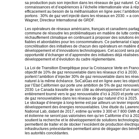
sa production puis son injection dans les réseaux de gaz naturel. C
connaissances et d’expériences à l’échelle internationale vise à ré
efficacement au besoin de la méthanisation en ligne avec l’ambitio
portons : 30% de gaz vert injecté dans les réseaux en 2030. » a co
Wagner, Directeur International de GRDF.
Les opérateurs de réseaux américains, français et canadiens parta
commune de résoudre les problématiques en matière de lutte contre
réchauffement climatique en continuant à proposer des solutions é
fiables et abordables pour les consommateurs. Ce partenariat s’app
concrétisation des initiatives de chacun des opérateurs en matière 
développement et d’innovations technologiques. Cet accord sera pa
opportunité d’échanger et d’apprendre des initiatives déjà réalisée
développement et d’évolution du cadre réglementaire.
La Loi de Transition Energétique pour la Croissance Verte en France
objectif de 10% de gaz renouvelable dans les réseaux d’ici à 203
portent l’ambition d’injecter 30% de gaz renouvelable dans les rés
naturel à la même échéance. SoCalGas est en ligne avec les objecti
par l’Etat Californien qui porte une ambition de 5% de gaz renouvela
2030. Le Canada travaille de son côté au développement d’un mar
entièrement tourné vers le gaz renouvelable d’ici à 2020 et porte 
de gaz renouvelables dans les réseaux de gaz naturel d’ici à 2025.
Le stockage d’énergie à long-terme est par ailleurs un levier import
développement des énergies renouvelables. Une étude du Lawrenc
National Lab, datant de 2017, estime qu’entre 3 300 et 7 800 GWh d
et éolienne ne seront pas valorisées rien qu’en Californie d’ici à 
soutient la recherche et le développement de solutions technologiq
permettent de traiter et de stocker l’excédent de production électri
infrastructures préexistantes permettant ainsi de dégager des bénéfi
les autorités concédantes.