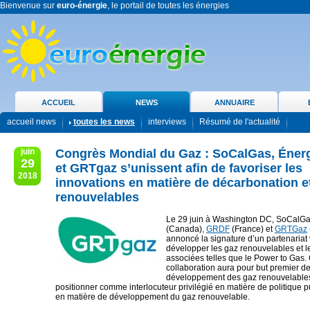
Bienvenue sur
euro-énergie
, le portail de toutes les énergies
ACCUEIL
NEWS
ANNUAIRE
accueil news
toutes les news
interviews
Résumé de l'actualité
juin
Congrès Mondial du Gaz : SoCalGas, Éner
29
et GRTgaz s’unissent afin de favoriser les
2018
innovations en matière de décarbonation e
renouvelables
Le 29 juin à Washington DC, SoCalGa
(Canada),
GRDF
(France) et
GRTGaz
annoncé la signature d’un partenariat 
développer les gaz renouvelables et l
associées telles que le Power to Gas. 
collaboration aura pour but premier de
développement des gaz renouvelables
positionner comme interlocuteur privilégié en matière de politique p
en matière de développement du gaz renouvelable.