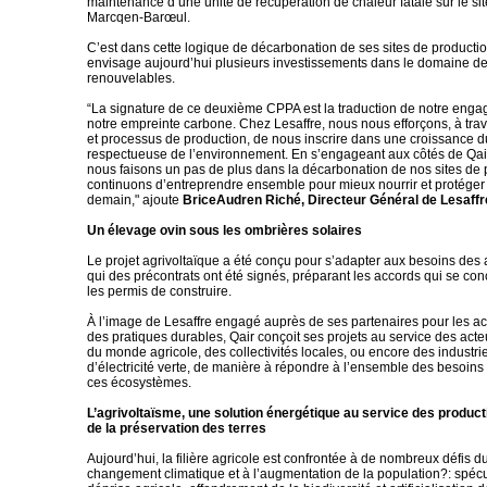
maintenance d’une unité de récupération de chaleur fatale sur le sit
Marcqen-Barœul.
C’est dans cette logique de décarbonation de ses sites de producti
envisage aujourd’hui plusieurs investissements dans le domaine d
renouvelables.
“La signature de ce deuxième CPPA est la traduction de notre enga
notre empreinte carbone. Chez Lesaffre, nous nous efforçons, à trav
et processus de production, de nous inscrire dans une croissance d
respectueuse de l’environnement. En s’engageant aux côtés de Qai
nous faisons un pas de plus dans la décarbonation de nos sites de p
continuons d’entreprendre ensemble pour mieux nourrir et protége
demain," ajoute
BriceAudren Riché, Directeur Général de Lesaffr
Un élevage ovin sous les ombrières solaires
Le projet agrivoltaïque a été conçu pour s’adapter aux besoins des 
qui des précontrats ont été signés, préparant les accords qui se con
les permis de construire.
À l’image de Lesaffre engagé auprès de ses partenaires pour les 
des pratiques durables, Qair conçoit ses projets au service des acteur
du monde agricole, des collectivités locales, ou encore des industri
d’électricité verte, de manière à répondre à l’ensemble des besoin
ces écosystèmes.
L’agrivoltaïsme, une solution énergétique au service des product
de la préservation des terres
Aujourd’hui, la filière agricole est confrontée à de nombreux défis d
changement climatique et à l’augmentation de la population?: spécu