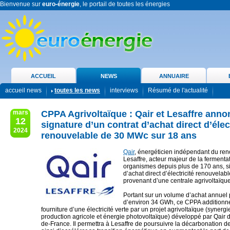
Bienvenue sur
euro-énergie
, le portail de toutes les énergies
ACCUEIL
NEWS
ANNUAIRE
accueil news
toutes les news
interviews
Résumé de l'actualité
mars
CPPA Agrivoltaïque : Qair et Lesaffre anno
12
signature d’un contrat d’achat direct d’élect
2024
renouvelable de 30 MWc sur 18 ans
Qair
, énergéticien indépendant du ren
Lesaffre, acteur majeur de la fermenta
organismes depuis plus de 170 ans, si
d’achat direct d’électricité renouvelab
provenant d’une centrale agrivoltaïque
Portant sur un volume d’achat annuel 
d’environ 34 GWh, ce CPPA additionnel
fourniture d’une électricité verte par un projet agrivoltaïque (synergi
production agricole et énergie photovoltaïque) développé par Qair 
de-France. Il permettra à Lesaffre de poursuivre la décarbonation d