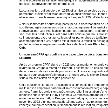
ainsi d’accélérer sa transition énergétique en augmentant la part d
dans son approvisionnement énergétique.
La construction, qui débutera en 2025, et la mise en service de ce p
permettront d’éviter l’émission de l’équivalent d’environ 630 tonne
et injecteront dans le réseau électrique français 68 GWh d’électricité
« Nous sommes très heureux de participer à la décarbonation de Le
société engagée comme nous dans l’accompagnement du territoire 
l’agrivoltaïsme, Qair vise à accompagner les agriculteurs, protéger le
sécuriser leur production. C’est dans cette optique que nous réalis
cofinancements avec les agriculteurs et les partenaires du territoire
accompagnement à 360 degrés afin d’inciter à la transition écologiq
par le biais des énergies renouvelables » déclare
Louis Blanchard,
Qair
.
Un nouveau CPPA qui confirme une trajectoire de décarbonation 
Lesaffre
Après un premier CPPA signé en 2023 pour alimenter en énergie ver
levurerie du Groupe à Marcq-en-Baroeul, Lesaffre fait un pas de plu
décarbonation de ses sites de production en France en signant ce
qui aura pour vocation d’alimenter en énergie verte le site de Biospr
situé à Maisons Alfort en région parisienne.
Cette deuxième signature s’inscrit dans la continuité de l’engageme
maîtriser son empreinte carbone et sa consommation d’énergie dep
années. Parmi les projets engagés, on peut citer l’installation d’une
biomasse sur le site de LIS by Lesaffre à Cérences (Normandie), l’in
éolienne sur le site d’Algist Bruggeman en Belgique, ou encore la s
novembre 2022 d’un partenariat de 15 ans avec un autre acteur du 
l’énergie pour la conception, le financement, la réalisation, l’exploita