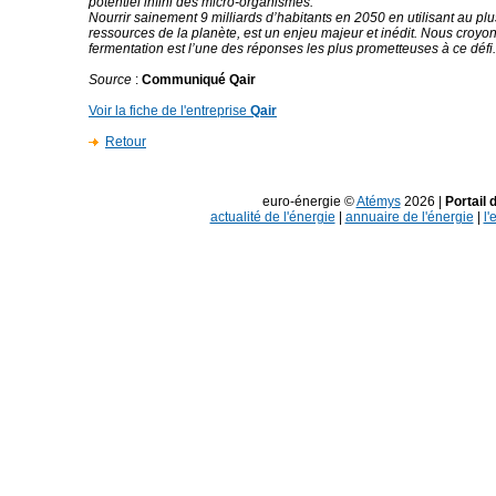
potentiel infini des micro-organismes.
Nourrir sainement 9 milliards d’habitants en 2050 en utilisant au plu
ressources de la planète, est un enjeu majeur et inédit. Nous croyo
fermentation est l’une des réponses les plus prometteuses à ce défi.
Source
:
Communiqué Qair
Voir la fiche de l'entreprise
Qair
Retour
euro-énergie ©
Atémys
2026 |
Portail 
actualité de l'énergie
|
annuaire de l'énergie
|
l'