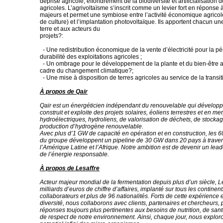
déprise agricole, effondrement de la biodiversité et artificialisation d
agricoles. L’agrivoltaïsme s’inscrit comme un levier fort en réponse 
majeurs et permet une symbiose entre l’activité économique agricol
de culture) et l’implantation photovoltaïque. Ils apportent chacun un
terre et aux acteurs du
projets?:
- Une redistribution économique de la vente d’électricité pour la pér
durabilité des exploitations agricoles ;
- Un ombrage pour le développement de la plante et du bien-être 
cadre du changement climatique?;
- Une mise à disposition de terres agricoles au service de la transi
À propos de Qair
Qair est un énergéticien indépendant du renouvelable qui développ
construit et exploite des projets solaires, éoliens terrestres et en mer
hydroélectriques, hydroliens, de valorisation de déchets, de stockag
production d’hydrogène renouvelable.
Avec plus d’1 GW de capacité en opération et en construction, les 6
du groupe développent un pipeline de 30 GW dans 20 pays à traver
l’Amérique Latine et l’Afrique. Notre ambition est de devenir un le
de l’énergie responsable.
À propos de Lesaffre
Acteur majeur mondial de la fermentation depuis plus d’un siècle, Le
milliards d’euros de chiffre d’affaires, implanté sur tous les contine
collaborateurs et plus de 96 nationalités. Forts de cette expérience e
diversité, nous collaborons avec clients, partenaires et chercheurs, 
réponses toujours plus pertinentes aux besoins de nutrition, de santé
de respect de notre environnement. Ainsi, chaque jour, nous exploro