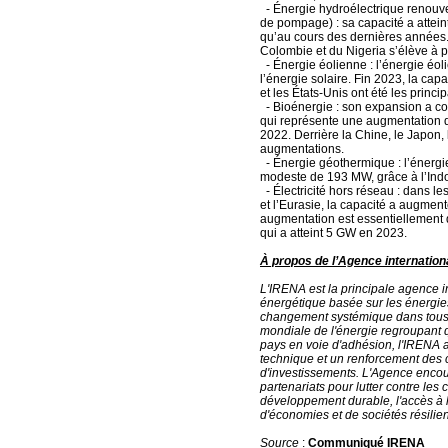
- Énergie hydroélectrique renouvel
de pompage) : sa capacité a attein
qu’au cours des dernières années. L
Colombie et du Nigeria s’élève à 
- Énergie éolienne : l’énergie éo
l’énergie solaire. Fin 2023, la cap
et les États-Unis ont été les princ
- Bioénergie : son expansion a co
qui représente une augmentation 
2022. Derrière la Chine, le Japon, 
augmentations.
- Énergie géothermique : l’énerg
modeste de 193 MW, grâce à l’Ind
- Électricité hors réseau : dans l
et l’Eurasie, la capacité a augmen
augmentation est essentiellement d
qui a atteint 5 GW en 2023.
À propos de l’Agence internation
L'IRENA est la principale agence i
énergétique basée sur les énergies
changement systémique dans tous l
mondiale de l'énergie regroupant 
pays en voie d'adhésion, l'IRENA 
technique et un renforcement des ca
d'investissements. L'Agence encour
partenariats pour lutter contre le
développement durable, l'accès à l
d'économies et de sociétés résilien
Source
:
Communiqué IRENA