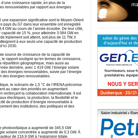
 d’une croissance rapide, en plus de la
ies renouvelables par rapport aux énergies
é une expansion significative sont le Moyen-Orient
Les pays du G7 dans leur ensemble ont enregistré
9,4 GW au cours de l’année écoulée. De leur côté,
 capacité de 15 %, pour atteindre 3 084 GW en
de triplement soit atteint, soit plus de 11 TW, il
tteignent à eux seuls une capacité de production
d’ici 2030.
pale source de croissance de la capacité de
 le rapport souligne qu’en termes de croissance,
 la répartition géographique, mais aussi au
nnée dernière, avec 1 419 GW, l’énergie solaire
 des énergies renouvelables, suivie par l’énergie
n des énergies renouvelables.
étique, le scénario de 1,5 °C de l’IRENA préconise
ent au cœur des priorités en augmentant
renforçant la collaboration internationale. Il est
x électriques, la production, la flexibilité et le
cité de production d’énergie renouvelable à
ement des institutions, des politiques et des
aire photovoltaïque a augmenté de 345,5 GW
ergie solaire concentrée a augmenté de 0,3 GW. À
 hauteur de 216,9 GW à l’expansion totale.