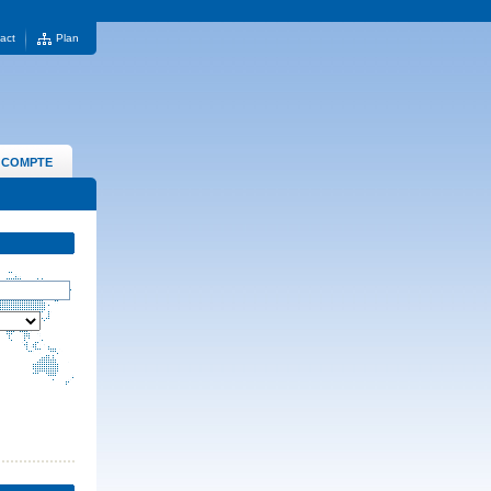
act
Plan
 COMPTE