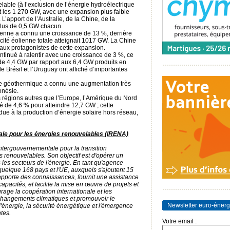
able (à l’exclusion de l’énergie hydroélectrique
t les 1 270 GW, avec une expansion plus faible
’apport de l’Australie, de la Chine, de la
plus de 0,5 GW chacun.
lienne a connu une croissance de 13 %, derrière
acité éolienne totale atteignait 1017 GW. La Chine
ipaux protagonistes de cette expansion.
ntinué à ralentir avec une croissance de 3 %, ce
de 4,4 GW par rapport aux 6,4 GW produits en
le Brésil et l’Uruguay ont affiché d’importantes
ie géothermique a connu une augmentation très
onésie.
es régions autres que l’Europe, l’Amérique du Nord
té de 4,6 % pour atteindre 12,7 GW ; cette
ue à la production d’énergie solaire hors réseau,
ale pour les énergies renouvelables (IRENA)
ntergouvernementale pour la transition
 renouvelables. Son objectif est d'opérer un
es secteurs de l'énergie. En tant qu'agence
quelque 168 pays et l'UE, auxquels s'ajoutent 15
apporte des connaissances, fournit une assistance
pacités, et facilite la mise en œuvre de projets et
age la coopération internationale et les
s changements climatiques et promouvoir le
Newsletter euro-énerg
'énergie, la sécurité énergétique et l'émergence
tes.
Votre email :