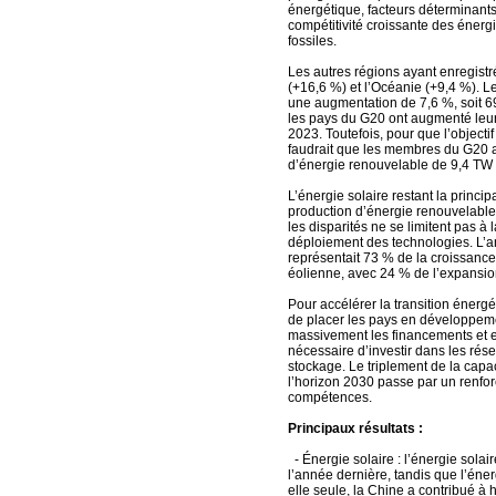
énergétique, facteurs déterminants
compétitivité croissante des énerg
fossiles.
Les autres régions ayant enregistr
(+16,6 %) et l’Océanie (+9,4 %). 
une augmentation de 7,6 %, soit 6
les pays du G20 ont augmenté leur
2023. Toutefois, pour que l’objectif 
faudrait que les membres du G20 a
d’énergie renouvelable de 9,4 TW 
L’énergie solaire restant la princi
production d’énergie renouvelable,
les disparités ne se limitent pas à
déploiement des technologies. L’a
représentait 73 % de la croissance
éolienne, avec 24 % de l’expansio
Pour accélérer la transition énerg
de placer les pays en développem
massivement les financements et en 
nécessaire d’investir dans les réseau
stockage. Le triplement de la capa
l’horizon 2030 passe par un renforc
compétences.
Principaux résultats :
- Énergie solaire : l’énergie sol
l’année dernière, tandis que l’én
elle seule, la Chine a contribué à