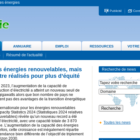
 les énergies
Publicité
Cont
ANNUAIRE
EMPLOI
RESSOURCES
VOTRE
s
Résumé de l'actualité
s énergies renouvelables, mais
Recherche de news
re réalisés pour plus d’équité
 2023, l’augmentation de la capacité de
ction d’électricité a atteint un nouveau seuil de
gigawatts alors que bon nombre de pays ne
tent pas des avantages de la transition énergétique
ternationale pour les énergies renouvelables
acity Statistics 2024 (Statistiques 2024 relatives
uvelables) révèle qu’un nouveau record a été
l’électricité, avec une capacité totale de 3 870
Toutes les news
le. L’augmentation de la capacité des énergies
fois, cette croissance est inégalement répartie
ndance bien différente de l’objectif de triplement
rizon 2030.