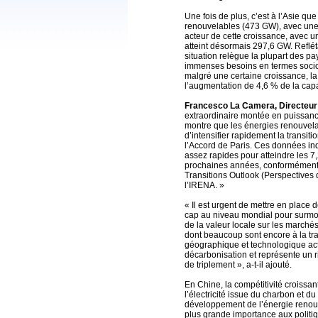
Une fois de plus, c’est à l’Asie qu
renouvelables (473 GW), avec une 
acteur de cette croissance, avec 
atteint désormais 297,6 GW. Refléta
situation relègue la plupart des p
immenses besoins en termes socio
malgré une certaine croissance, la
l’augmentation de 4,6 % de la capa
Francesco La Camera, Directeur 
extraordinaire montée en puissanc
montre que les énergies renouvela
d’intensifier rapidement la transi
l’Accord de Paris. Ces données in
assez rapides pour atteindre les 7
prochaines années, conformément 
Transitions Outlook (Perspectives
l’IRENA. »
« Il est urgent de mettre en place
cap au niveau mondial pour surmont
de la valeur locale sur les march
dont beaucoup sont encore à la tr
géographique et technologique act
décarbonisation et représente un ris
de triplement », a-t-il ajouté.
En Chine, la compétitivité croissan
l’électricité issue du charbon et d
développement de l’énergie renou
plus grande importance aux politi