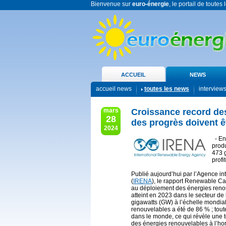
Bienvenue sur
euro-énergie
, le portail de toutes
ACCUEIL
NEWS
accueil news
toutes les news
interview
mars
Croissance record de
28
des progrès doivent êt
2024
- En
produ
473 
profi
Publié aujourd’hui par l’Agence in
(
IRENA
), le rapport Renewable Cap
au déploiement des énergies reno
atteint en 2023 dans le secteur de 
gigawatts (GW) à l’échelle mondia
renouvelables a été de 86 % ; toute
dans le monde, ce qui révèle une te
des énergies renouvelables à l’ho