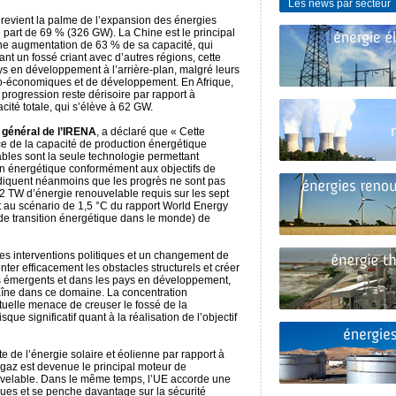
Les news par secteur
e revient la palme de l’expansion des énergies
part de 69 % (326 GW). La Chine est le principal
une augmentation de 63 % de sa capacité, qui
nt un fossé criant avec d’autres régions, cette
ays en développement à l’arrière-plan, malgré leurs
-économiques et de développement. En Afrique,
 progression reste dérisoire par rapport à
cité totale, qui s’élève à 62 GW.
général de l’IRENA
, a déclaré que « Cette
e de la capacité de production énergétique
bles sont la seule technologie permettant
tion énergétique conformément aux objectifs de
diquent néanmoins que les progrès ne sont pas
,2 TW d’énergie renouvelable requis sur les sept
au scénario de 1,5 °C du rapport World Energy
 de transition énergétique dans le monde) de
 des interventions politiques et un changement de
er efficacement les obstacles structurels et créer
és émergents et dans les pays en développement,
aîne dans ce domaine. La concentration
uelle menace de creuser le fossé de la
que significatif quant à la réalisation de l’objectif
te de l’énergie solaire et éolienne par rapport à
u gaz est devenue le principal moteur de
velable. Dans le même temps, l’UE accorde une
ques et se penche davantage sur la sécurité