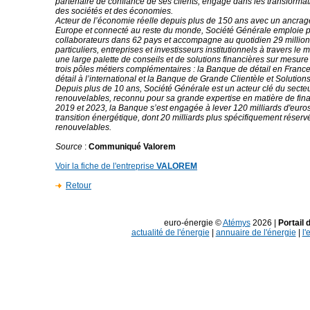
partenaire de confiance de ses clients, engagé dans les transformat
des sociétés et des économies.
Acteur de l’économie réelle depuis plus de 150 ans avec un ancrag
Europe et connecté au reste du monde, Société Générale emploie 
collaborateurs dans 62 pays et accompagne au quotidien 29 millions
particuliers, entreprises et investisseurs institutionnels à travers le 
une large palette de conseils et de solutions financières sur mesure
trois pôles métiers complémentaires : la Banque de détail en Franc
détail à l’international et la Banque de Grande Clientèle et Solutions
Depuis plus de 10 ans, Société Générale est un acteur clé du secte
renouvelables, reconnu pour sa grande expertise en matière de fin
2019 et 2023, la Banque s’est engagée à lever 120 milliards d'euros
transition énergétique, dont 20 milliards plus spécifiquement réser
renouvelables.
Source
:
Communiqué Valorem
Voir la fiche de l'entreprise
VALOREM
Retour
euro-énergie ©
Atémys
2026 |
Portail 
actualité de l'énergie
|
annuaire de l'énergie
|
l'