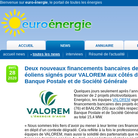
Bienvenue sur
euro-énergie
, le portail de toutes les énergies
ACCUEIL
NEWS
ANNUAIRE
accueil news
toutes les news
interviews
Résumé de l'actualité
avri.
Deux nouveaux financements bancaires de
28
éoliens signés pour VALOREM aux côtés d
2020
Banque Postale et de Société Générale
Quelques jours seulement après l’ann
financier de 2 projets photovoltaïque
Energéco, les équipes
VALOREM
sign
financements bancaires des projets 
(76) et BAALON (55) aux côtés respec
Banque Postale et de Société Général
au total 15,4 MW.
« Nous sommes très fiers d’avoir pu mener à leur terme ces financ
en dépit d’un contexte dégradé. Cela reflète à la fois le profession
équipes de VALOREM, mais aussi la solidité des partenariats que 