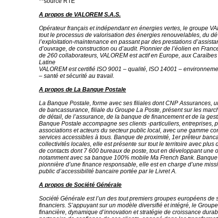
**source RTE
A propos de VALOREM S.A.S.
Opérateur français et indépendant en énergies vertes, le groupe 
tout le processus de valorisation des énergies renouvelables, du 
l’exploitation-maintenance en passant par des prestations d’assista
d’ouvrage, de construction ou d’audit. Pionnier de l’éolien en France
de 260 collaborateurs, VALOREM est actif en Europe, aux Caraïbes
Latine
VALOREM est certifié ISO 9001 – qualité, ISO 14001 – environneme
– santé et sécurité au travail.
A propos de La Banque Postale
La Banque Postale, forme avec ses filiales dont CNP Assurances, 
de bancassurance, filiale du Groupe La Poste, présent sur les mar
de détail, de l’assurance, de la banque de financement et de la gesti
Banque Postale accompagne ses clients -particuliers, entreprises, p
associations et acteurs du secteur public local, avec une gamme c
services accessibles à tous. Banque de proximité, 1er prêteur banc
collectivités locales, elle est présente sur tout le territoire avec plu
de contacts dont 7 600 bureaux de poste, tout en développant une o
notamment avec sa banque 100% mobile Ma French Bank. Banque e
pionnière d’une finance responsable, elle est en charge d’une miss
public d’accessibilité bancaire portée par le Livret A.
A propos de Société Générale
Société Générale est l’un des tout premiers groupes européens de 
financiers. S’appuyant sur un modèle diversifié et intégré, le Groupe 
financière, dynamique d’innovation et stratégie de croissance durable