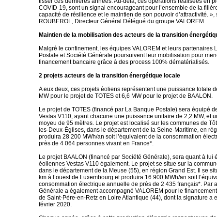
tisser ces dernières années. Au-delà, ces opérations réalisées en pl
COVID-19, sont un signal encourageant pour l’ensemble de la filièr
capacité de résilience et le maintien de son pouvoir d’attractivité. »
ROUBEROL, Directeur Général Délégué du groupe VALOREM.
Maintien de la mobilisation des acteurs de la transition énergétiq
Malgré le confinement, les équipes VALOREM et leurs partenaires
Postale et Société Générale poursuivent leur mobilisation pour mene
financement bancaire grâce à des process 100% dématérialisés.
2 projets acteurs de la transition énergétique locale
A eux deux, ces projets éoliens représentent une puissance totale d
MW pour le projet de TOTES et 6,6 MW pour le projet de BAALON.
Le projet de TOTES (financé par La Banque Postale) sera équipé d
Vestas V110, ayant chacune une puissance unitaire de 2,2 MW, et 
moyeu de 95 mètres. Le projet est localisé sur les communes de Tôte
les-Deux-Églises, dans le département de la Seine-Maritime, en rég
produira 28 200 MWh/an soit l’équivalent de la consommation élect
près de 4 064 personnes vivant en France*.
Le projet BAALON (financé par Société Générale), sera quant à lui 
éoliennes Vestas V110 également. Le projet se situe sur la commu
dans le département de la Meuse (55), en région Grand Est. Il se si
km à l’ouest de Luxembourg et produira 16 900 MWh/an soit l’équiva
consommation électrique annuelle de près de 2 435 français*. Par ai
Générale a également accompagné VALOREM pour le financement 
de Saint-Père-en-Retz en Loire Atlantique (44), dont la signature a e
février 2020.