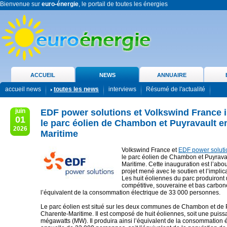
Bienvenue sur
euro-énergie
, le portail de toutes les énergies
ACCUEIL
NEWS
ANNUAIRE
accueil news
toutes les news
interviews
Résumé de l'actualité
juin
EDF power solutions et Volkswind France 
01
le parc éolien de Chambon et Puyravault e
2026
Maritime
Volkswind France et
EDF power soluti
le parc éolien de Chambon et Puyrava
Maritime. Cette inauguration est l’abo
projet mené avec le soutien et l’implicat
Les huit éoliennes du parc produiront u
compétitive, souveraine et bas carbon
l’équivalent de la consommation électrique de 33 000 personnes.
Le parc éolien est situé sur les deux communes de Chambon et de 
Charente-Maritime. Il est composé de huit éoliennes, soit une puiss
mégawatts (MW). Il produira ainsi l’équivalent de la consommation é