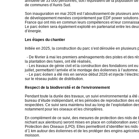
annuelle de 33 000 personnes, soit l’équivalent de la population 
de communes d’Aunis Sud.
Son inauguration en mai 2026 est l’aboutissement de plusieurs ann
de développement menées conjointement par EDF power solutions 
France qui ont mis en commun leurs compétences et leur connaissanc
Le parc éolien sera également exploité en partenariat entre les deu
d’énergie.
Les étapes du chantier
Initiée en 2025, la construction du parc s’est déroulée en plusieurs 
- De février à mai les premiers aménagements des pistes et des ré
la plantation des haies, ont été réalisés,
- Les travaux de génie civil et la construction des fondations ont eu
juillet, permettant l’arrivée et le montage des éoliennes à l’automne.
- Le parc éolien a été mis en service début 2026 et injecte l’électri
sur le réseau public de distribution.
Respect de la biodiversité et de l’environnement
Pendant toute la durée des travaux, un suivi environnemental a été
bureau d’étude indépendant, et les périodes de reproduction des e
respectées. Ce suivi sera maintenu tout au long de l’exploitation de
notamment pour les oiseaux et les chiroptères.
En complément de ce suivi, des mesures de protection des nids de
nichant aux alentours) seront mises en place en collaboration avec 
Protection des Oiseaux (LPO). Elles permettront d’identifier les nid
d’1 km autour des éoliennes et de les protéger des engins agricole
moisson.