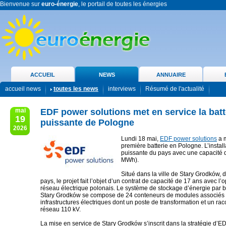
Bienvenue sur
euro-énergie
, le portail de toutes les énergies
ACCUEIL
NEWS
ANNUAIRE
accueil news
toutes les news
interviews
Résumé de l'actualité
mai
EDF power solutions met en service la batte
19
puissante de Pologne
2026
Lundi 18 mai,
EDF power solutions
a m
première batterie en Pologne. L’installa
puissante du pays avec une capacité
MWh).
Situé dans la ville de Stary Grodków, 
pays, le projet fait l’objet d’un contrat de capacité de 17 ans avec l’
réseau électrique polonais. Le système de stockage d’énergie par b
Stary Grodków se compose de 24 conteneurs de modules associés
infrastructures électriques dont un poste de transformation et un r
réseau 110 kV.
La mise en service de Stary Grodków s’inscrit dans la stratégie d’