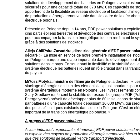
solutions de développement des batteries en Pologne avec plusieur
sécurisés pour une capacité totale de 370 MW. Ces capacités de s
apporteront de la flexibilité au réseau électrique et faciliteront l’intég
de production d’énergie renouvelable dans le cadre de la décarbon
électrique polonais.
Présente en Pologne depuis 14 ans, EDF power solutions y exploit
cinq parcs éoliens terrestres et développe des centrales électrique
pour accompagner la transition énergétique tout en renforçant le sy
grâce à des solutions de stockage
Alicja Chili?ska-Zawadzka, directrice générale d’EDF power solu
déclaré : « La mise en service de notre première installation de sto
en Pologne marque une étape importante dans le développement 
solutions dans le pays. En soutenant la flexibilité et la stabilité de 
système électrique les batteries jouent un rôle crucial dans la trans
du pays. »
Mi?osz Motyka, ministre de l’Energie de Pologne
, a déclaré : « L
stockage d’énergie sont l’un des éléments les plus importants pour 
système énergétique moderne en Pologne. Les investissements co
Stary Grodków renforcent la stabilité du réseau. Le groupe PGE (P
Energetyczna) prévoit de développer plus de 80 installations de st
par batteries d’une capacité totale dépassant 10 000 MWh, qui seron
des postes électriques existants dans toute la Pologne. C’est un élé
important de la transition énergétique polonaise. »
A propos d'EDF power solutions
Acteur industriel responsable et innovant, EDF power solutions déve
et exploite des moyens de production d’énergies renouvelables et 
que des solutions de flexibilité ?et de transport d’électricité.