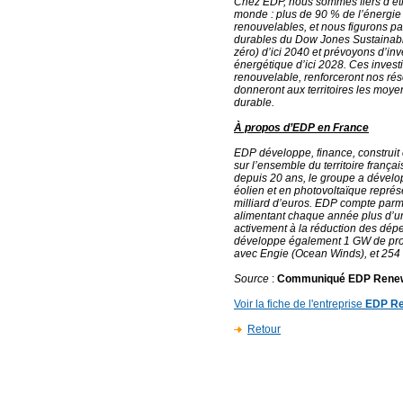
Chez EDP, nous sommes fiers d’être
monde : plus de 90 % de l’énergie
renouvelables, et nous figurons pa
durables du Dow Jones Sustainabili
zéro) d’ici 2040 et prévoyons d’inve
énergétique d’ici 2028. Ces inves
renouvelable, renforceront nos rés
donneront aux territoires les moyen
durable.
À propos d’EDP en France
EDP développe, finance, construit 
sur l’ensemble du territoire frança
depuis 20 ans, le groupe a dévelo
éolien et en photovoltaïque repré
milliard d’euros. EDP compte parmi
alimentant chaque année plus d’un
activement à la réduction des dé
développe également 1 GW de proje
avec Engie (Ocean Winds), et 254 
Source
:
Communiqué EDP Rene
Voir la fiche de l'entreprise
EDP Re
Retour