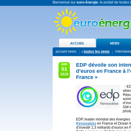
Bienvenue sur
euro-énergie
, le portail de toutes
ACCUEIL
NEWS
accueil news
toutes les news
interview
juin
EDP dévoile son intent
01
d’euros en France à 
2026
France »
- EDP
sélec
Répub
somm
d’inv
GW de
photo
EDP, leader mondial des énergies 
Renewables
en France et Ocean W
d’investir 1,3 milliards d’euros e