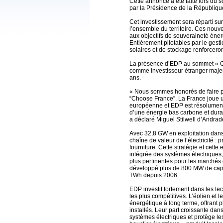
Cette annonce a été faite lors d
par la Présidence de la République
Cet investissement sera réparti su
l’ensemble du territoire. Ces nouve
aux objectifs de souveraineté éner
Entièrement pilotables par le gest
solaires et de stockage renforceron
La présence d’EDP au sommet « Ch
comme investisseur étranger majeu
ans.
« Nous sommes honorés de faire p
“Choose France”. La France joue un
européenne et EDP est résolument
d’une énergie bas carbone et dur
a déclaré Miguel Stilwell d’Andrad
Avec 32,8 GW en exploitation dans 
chaîne de valeur de l’électricité : p
fourniture. Cette stratégie et cett
intégrée des systèmes électriques,
plus pertinentes pour les marchés 
développé plus de 800 MW de capac
TWh depuis 2006.
EDP investit fortement dans les te
les plus compétitives. L’éolien et l
énergétique à long terme, offrant 
installés. Leur part croissante dan
systèmes électriques et protège l