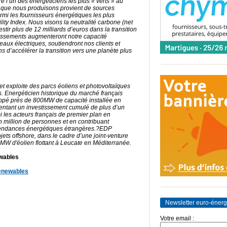
 l’un des énergéticiens les plus « verts » au
 que nous produisons provient de sources
rmi les fournisseurs énergétiques les plus
ty Index. Nous visons la neutralité carbone (net
stir plus de 12 milliards d’euros dans la transition
tissements augmenteront notre capacité
eaux électriques, soutiendront nos clients et
s d’accélérer la transition vers une planète plus
et exploite des parcs éoliens et photovoltaïques
is. Energéticien historique du marché français
ppé près de 800MW de capacité installée en
sentant un investissement cumulé de plus d’un
 les acteurs français de premier plan en
 million de personnes et en contribuant
pendances énergétiques étrangères.?EDP
ts offshore, dans le cadre d’une joint-venture
MW d'éolien flottant à Leucate en Méditerranée.
wables
newables
Newsletter euro-énerg
Votre email :