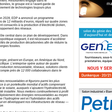
alement. Résolument engagé dans le
onées, le groupe est à l’avant-garde de
loiement de technologies toujours plus
izon 2028, EDP a annoncé un programme
s de 12 milliards d’euros, réparti sur quatre zones
 consacrés à la production d’électricité (éolien,
veloppement des réseaux.
 rôle central dans ce plan de développement. Dans
politique exigeant, il est nécessaire d’accélérer
ités de production décarbonées afin de réduire la
rgies fossiles.
ergie, présent en Europe, en Amérique du Nord,
ifique. L’entreprise opère autour de quatre
production renouvelable, réseaux, solutions clients
t compte près de 12 000 collaborateurs dans le
s renouvelables et figurons parmi les plus
e à un portefeuille mondial d’actifs comprenant
e le solaire, auxquels s’ajoutent l’hydroélectricité,
té installée. Nous mettons continuellement à profit
le déploiement des énergies renouvelables au moyen
e l’hydrogène vert et l’hybridation des actifs
out en développant nos infrastructures de réseau —
que.