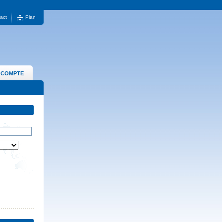
act
Plan
 COMPTE