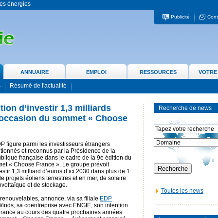
 les énergies
Publicité
Cont
ANNUAIRE
EMPLOI
RESSOURCES
VOTRE
s
Résumé de l'actualité
ion d’investir 1,3 milliards
Recherche de news
l’occasion du sommet « Choose
 figure parmi les investisseurs étrangers
tionnés et reconnus par la Présidence de la
lique française dans le cadre de la 9e édition du
et « Choose France ». Le groupe prévoit
estir 1,3 milliard d’euros d’ici 2030 dans plus de 1
 projets éoliens terrestres et en mer, de solaire
voltaïque et de stockage.
Toutes les news
renouvelables, annonce, via sa filiale
EDP
inds, sa coentreprise avec ENGIE, son intention
n France au cours des quatre prochaines années.