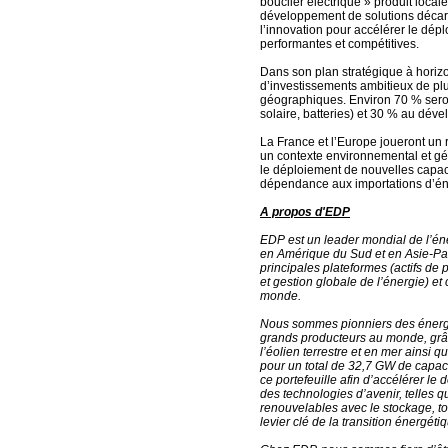
bouclier électrique » produit loc
développement de solutions décarb
l’innovation pour accélérer le dép
performantes et compétitives.
Dans son plan stratégique à hor
d’investissements ambitieux de plu
géographiques. Environ 70 % seront
solaire, batteries) et 30 % au dé
La France et l’Europe joueront un
un contexte environnemental et géo
le déploiement de nouvelles capac
dépendance aux importations d’éne
A propos d'EDP
EDP est un leader mondial de l’én
en Amérique du Sud et en Asie-Pac
principales plateformes (actifs de 
et gestion globale de l’énergie) e
monde.
Nous sommes pionniers des énergie
grands producteurs au monde, grâc
l’éolien terrestre et en mer ainsi qu
pour un total de 32,7 GW de capaci
ce portefeuille afin d’accélérer 
des technologies d’avenir, telles qu
renouvelables avec le stockage, t
levier clé de la transition énergéti