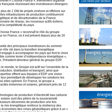
u sommet « Choose France », événement organisé
Les news par secteur
 française réunissant des investisseurs étrangers.
r plus de 1 GW de projets onshore et offshore sur
lles infrastructures de production contribueront
gétique et de décarbonation de la France.
ionnaire de réseau, les nouveaux actifs éoliens,
t la compétitivité du pays.
oose France » reconnaît le rôle du groupe
r en France, où il est présent depuis plus de 20
artie des principaux investisseurs du sommet
 rôle clé dans la transition énergétique
 engagé à accompagner les pays qui font le choix
able comme levier d’indépendance énergétique »,
e, Président-directeur général du groupe EDP.
le monde, le Groupe est actif sur l’ensemble de la
roduction, distribution et transport, ainsi que
e expertise offrent aux équipes d’EDP une vision
 leur permettant de développer les solutions les
où elles opèrent. En France, le groupe a
ités éoliennes et solaires, générant près de 12
chnologies de production d’électricité bas carbone
e solaire sont des piliers de la souveraineté
plusieurs décennies de production une fois
s le mix énergétique renforce la résilience des
es économies des crises géopolitiques grâce à un «