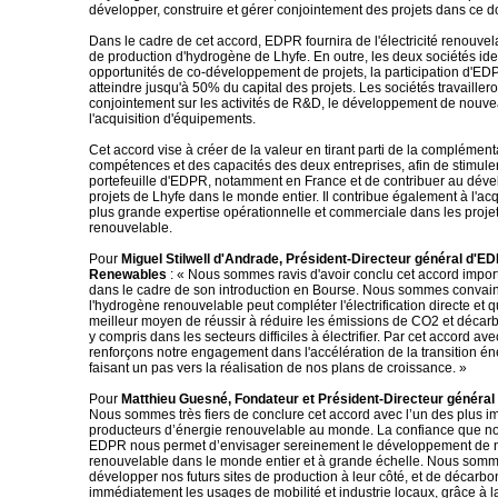
développer, construire et gérer conjointement des projets dans ce do
Dans le cadre de cet accord, EDPR fournira de l'électricité renouvel
de production d'hydrogène de Lhyfe. En outre, les deux sociétés iden
opportunités de co-développement de projets, la participation d'E
atteindre jusqu'à 50% du capital des projets. Les sociétés travaille
conjointement sur les activités de R&D, le développement de nouvea
l'acquisition d'équipements.
Cet accord vise à créer de la valeur en tirant parti de la complément
compétences et des capacités des deux entreprises, afin de stimule
portefeuille d'EDPR, notamment en France et de contribuer au dév
projets de Lhyfe dans le monde entier. Il contribue également à l'acq
plus grande expertise opérationnelle et commerciale dans les proje
renouvelable.
Pour
Miguel Stilwell d'Andrade, Président-Directeur général d'E
Renewables
: « Nous sommes ravis d'avoir conclu cet accord impor
dans le cadre de son introduction en Bourse. Nous sommes convai
l'hydrogène renouvelable peut compléter l'électrification directe et qu
meilleur moyen de réussir à réduire les émissions de CO2 et décar
y compris dans les secteurs difficiles à électrifier. Par cet accord av
renforçons notre engagement dans l'accélération de la transition én
faisant un pas vers la réalisation de nos plans de croissance. »
Pour
Matthieu Guesné, Fondateur et Président-Directeur général
Nous sommes très fiers de conclure cet accord avec l’un des plus i
producteurs d’énergie renouvelable au monde. La confiance que n
EDPR nous permet d’envisager sereinement le développement de 
renouvelable dans le monde entier et à grande échelle. Nous somm
développer nos futurs sites de production à leur côté, et de décarbo
immédiatement les usages de mobilité et industrie locaux, grâce à l