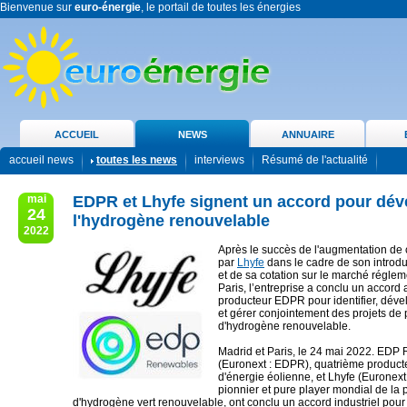
Bienvenue sur
euro-énergie
, le portail de toutes les énergies
ACCUEIL
NEWS
ANNUAIRE
accueil news
toutes les news
interviews
Résumé de l'actualité
mai
EDPR et Lhyfe signent un accord pour dév
24
l'hydrogène renouvelable
2022
Après le succès de l'augmentation de c
par
Lhyfe
dans le cadre de son introd
et de sa cotation sur le marché régle
Paris, l’entreprise a conclu un accord 
producteur EDPR pour identifier, dével
et gérer conjointement des projets de
d'hydrogène renouvelable.
Madrid et Paris, le 24 mai 2022. ED
(Euronext : EDPR), quatrième product
d'énergie éolienne, et Lhyfe (Euronext
pionnier et pure player mondial de la 
d'hydrogène vert renouvelable, ont conclu un accord industriel pour i