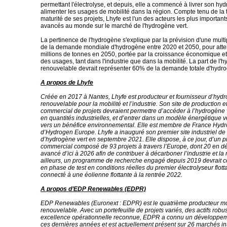
permettant l'électrolyse, et depuis, elle a commencé à livrer son hy
alimenter les usages de mobilité dans la région. Compte tenu de la ta
maturité de ses projets, Lhyfe est l'un des acteurs les plus importants
avancés au monde sur le marché de l'hydrogène vert.
La pertinence de l'hydrogène s'explique par la prévision d'une multip
de la demande mondiale d'hydrogène entre 2020 et 2050, pour atte
millions de tonnes en 2050, portée par la croissance économique et 
des usages, tant dans l'industrie que dans la mobilité. La part de l'
renouvelable devrait représenter 60% de la demande totale d'hydr
A propos de Lhyfe
Créée en 2017 à Nantes, Lhyfe est producteur et fournisseur d’hydr
renouvelable pour la mobilité et l’industrie. Son site de production e
commercial de projets devraient permettre d’accéder à l’hydrogène 
en quantités industrielles, et d’entrer dans un modèle énergétique v
vers un bénéfice environnemental. Elle est membre de France Hydr
d’Hydrogen Europe. Lhyfe a inauguré son premier site industriel de
d’hydrogène vert en septembre 2021. Elle dispose, à ce jour, d’un p
commercial composé de 93 projets à travers l’Europe, dont 20 en 
avancé d’ici à 2026 afin de contribuer à décarboner l’industrie et la 
ailleurs, un programme de recherche engagé depuis 2019 devrait co
en phase de test en conditions réelles du premier électrolyseur flot
connecté à une éolienne flottante à la rentrée 2022.
A propos d’EDP Renewables (EDPR)
EDP Renewables (Euronext : EDPR) est le quatrième producteur mo
renouvelable. Avec un portefeuille de projets variés, des actifs robu
excellence opérationnelle reconnue, EDPR a connu un développem
ces dernières années et est actuellement présent sur 26 marchés in