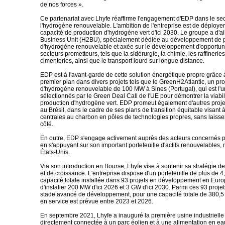
de nos forces ».
Ce partenariat avec Lhyfe réaffirme l'engagement d'EDP dans le se
l'hydrogène renouvelable. L'ambition de l'entreprise est de déploye
capacité de production d'hydrogène vert d'ici 2030. Le groupe a d'ai
Business Unit (H2BU), spécialement dédiée au développement de p
d'hydrogène renouvelable et axée sur le développement d'opportun
secteurs prometteurs, tels que la sidérurgie, la chimie, les raffineries
cimenteries, ainsi que le transport lourd sur longue distance.
EDP est à l'avant-garde de cette solution énergétique propre grâce 
premier plan dans divers projets tels que le GreenH2Atlantic, un pro
d'hydrogène renouvelable de 100 MW à Sines (Portugal), qui est l'un
sélectionnés par le Green Deal Call de l'UE pour démontrer la viabil
production d'hydrogène vert. EDP promeut également d'autres proj
au Brésil, dans le cadre de ses plans de transition équitable visant 
centrales au charbon en pôles de technologies propres, sans laiss
côté.
En outre, EDP s'engage activement auprès des acteurs concernés p
en s'appuyant sur son important portefeuille d'actifs renouvelables
États-Unis.
Via son introduction en Bourse, Lhyfe vise à soutenir sa stratégie
et de croissance. L'entreprise dispose d'un portefeuille de plus de 
capacité totale installée dans 93 projets en développement en Europ
d'installer 200 MW d'ici 2026 et 3 GW d'ici 2030. Parmi ces 93 projet
stade avancé de développement, pour une capacité totale de 380,5
en service est prévue entre 2023 et 2026.
En septembre 2021, Lhyfe a inauguré la première usine industriell
directement connectée à un parc éolien et à une alimentation en e