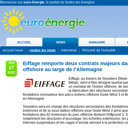
Bienvenue sur
euro-énergie
, le portail de toutes les énergies
ACCUEIL
NEWS
ANNUAIRE
accueil news
toutes les news
interviews
Résumé de l'actualité
mai
Eiffage remporte deux contrats majeurs dan
17
offshore au large de l’Allemagne
2022
Eiffage, au travers de Smulders (filiale
Métal), vient d’être désigné lauréat p
un mondial de l’éolien offshore, de de
la fabrication des structures secondai
fondations monopieux des parcs éoliens offshore Gode Wind 3 et B
en Allemagne.
Smulders sera en charge des structures secondaires des fondation
éoliennes et de la sous-station offshore pour Gode Wind 3 ainsi que
fondations des 83 éoliennes du parc offshore Borkum Riffgrund 3. S
notamment les structures d’accostage, les échelles extérieures, les
internes suspendues et les cages d’anode servant à la protection con