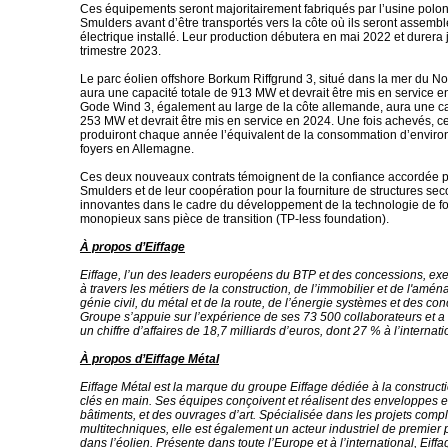
Ces équipements seront majoritairement fabriqués par l’usine polo
Smulders avant d’être transportés vers la côte où ils seront assembl
électrique installé. Leur production débutera en mai 2022 et durera
trimestre 2023.
Le parc éolien offshore Borkum Riffgrund 3, situé dans la mer du N
aura une capacité totale de 913 MW et devrait être mis en service e
Gode Wind 3, également au large de la côte allemande, aura une ca
253 MW et devrait être mis en service en 2024. Une fois achevés, c
produiront chaque année l’équivalent de la consommation d’environ
foyers en Allemagne.
Ces deux nouveaux contrats témoignent de la confiance accordée p
Smulders et de leur coopération pour la fourniture de structures sec
innovantes dans le cadre du développement de la technologie de f
monopieux sans pièce de transition (TP-less foundation).
À propos d’Eiffage
Eiffage, l’un des leaders européens du BTP et des concessions, exer
à travers les métiers de la construction, de l’immobilier et de l'amé
génie civil, du métal et de la route, de l’énergie systèmes et des co
Groupe s’appuie sur l’expérience de ses 73 500 collaborateurs et a 
un chiffre d’affaires de 18,7 milliards d’euros, dont 27 % à l’internati
À propos d’Eiffage Métal
Eiffage Métal est la marque du groupe Eiffage dédiée à la construct
clés en main. Ses équipes conçoivent et réalisent des enveloppes e
bâtiments, et des ouvrages d’art. Spécialisée dans les projets comp
multitechniques, elle est également un acteur industriel de premier
dans l’éolien. Présente dans toute l’Europe et à l’international, Eif