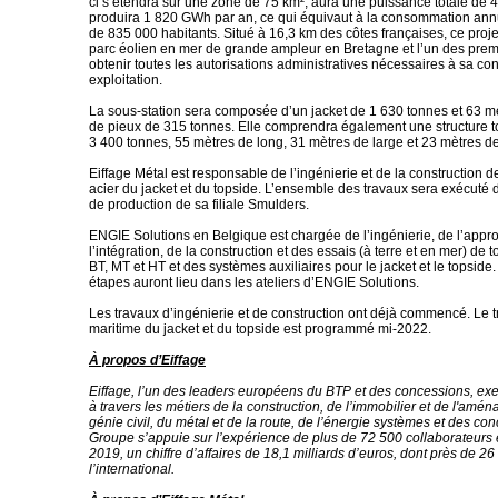
ci s’étendra sur une zone de 75 km², aura une puissance totale de
produira 1 820 GWh par an, ce qui équivaut à la consommation annue
de 835 000 habitants. Situé à 16,3 km des côtes françaises, ce proje
parc éolien en mer de grande ampleur en Bretagne et l’un des prem
obtenir toutes les autorisations administratives nécessaires à sa con
exploitation.
La sous-station sera composée d’un jacket de 1 630 tonnes et 63 mè
de pieux de 315 tonnes. Elle comprendra également une structure t
3 400 tonnes, 55 mètres de long, 31 mètres de large et 23 mètres de
Eiffage Métal est responsable de l’ingénierie et de la construction d
acier du jacket et du topside. L’ensemble des travaux sera exécuté d
de production de sa filiale Smulders.
ENGIE Solutions en Belgique est chargée de l’ingénierie, de l’appr
l’intégration, de la construction et des essais (à terre et en mer) de 
BT, MT et HT et des systèmes auxiliaires pour le jacket et le topside.
étapes auront lieu dans les ateliers d’ENGIE Solutions.
Les travaux d’ingénierie et de construction ont déjà commencé. Le t
maritime du jacket et du topside est programmé mi-2022.
À propos d’Eiffage
Eiffage, l’un des leaders européens du BTP et des concessions, exer
à travers les métiers de la construction, de l’immobilier et de l'amé
génie civil, du métal et de la route, de l’énergie systèmes et des co
Groupe s’appuie sur l’expérience de plus de 72 500 collaborateurs e
2019, un chiffre d’affaires de 18,1 milliards d’euros, dont près de 26
l’international.