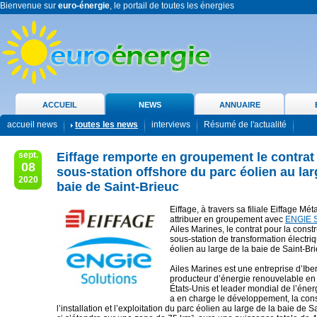
Bienvenue sur
euro-énergie
, le portail de toutes les énergies
ACCUEIL
NEWS
ANNUAIRE
accueil news
toutes les news
interviews
Résumé de l'actualité
sept.
Eiffage remporte en groupement le contrat
08
sous-station offshore du parc éolien au lar
2020
baie de Saint-Brieuc
Eiffage, à travers sa filiale Eiffage Méta
attribuer en groupement avec
ENGIE S
Ailes Marines, le contrat pour la const
sous-station de transformation électri
éolien au large de la baie de Saint-Br
Ailes Marines est une entreprise d’Ibe
producteur d’énergie renouvelable en
États-Unis et leader mondial de l’éner
a en charge le développement, la cons
l’installation et l’exploitation du parc éolien au large de la baie de S