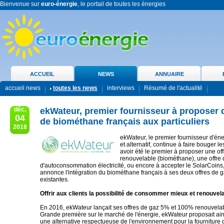
Bienvenue sur
euro-énergie
, le portail de toutes les énergies
ACCUEIL
NEWS
ANNUAIRE
accueil news
toutes les news
interviews
Résumé de l'actualité
déc.
ekWateur, premier fournisseur à proposer 
04
de biométhane français aux particuliers
2018
ekWateur, le premier fournisseur d'én
et alternatif, continue à faire bouger le
avoir été le premier à proposer une o
renouvelable (biométhane), une offre d
d'autoconsommation électricité, ou encore à accepter le SolarCoin
annonce l'intégration du biométhane français à ses deux offres de g
existantes.
Offrir aux clients la possibilité de consommer mieux et renouvel
En 2016, ekWateur lançait ses offres de gaz 5% et 100% renouvela
Grande première sur le marché de l'énergie, ekWateur proposait ains
une alternative respectueuse de l'environnement pour la fourniture 