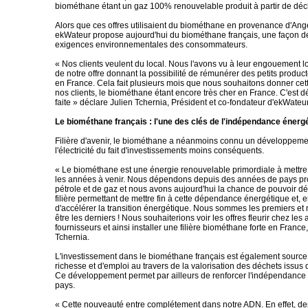
biométhane étant un gaz 100% renouvelable produit à partir de déc
Alors que ces offres utilisaient du biométhane en provenance d'Ange
ekWateur propose aujourd'hui du biométhane français, une façon de 
exigences environnementales des consommateurs.
« Nos clients veulent du local. Nous l'avons vu à leur engouement 
de notre offre donnant la possibilité de rémunérer des petits producte
en France. Cela fait plusieurs mois que nous souhaitons donner cett
nos clients, le biométhane étant encore très cher en France. C'est 
faite » déclare Julien Tchernia, Président et co-fondateur d'ekWateur
Le biométhane français : l'une des clés de l'indépendance énerg
Filière d'avenir, le biométhane a néanmoins connu un développemen
l'électricité du fait d'investissements moins conséquents.
« Le biométhane est une énergie renouvelable primordiale à mettre
les années à venir. Nous dépendons depuis des années de pays pr
pétrole et de gaz et nous avons aujourd'hui la chance de pouvoir d
filière permettant de mettre fin à cette dépendance énergétique et, e
d'accélérer la transition énergétique. Nous sommes les premiers et
être les derniers ! Nous souhaiterions voir les offres fleurir chez les 
fournisseurs et ainsi installer une filière biométhane forte en France
Tchernia.
L'investissement dans le biométhane français est également source
richesse et d'emploi au travers de la valorisation des déchets issus d
Ce développement permet par ailleurs de renforcer l'indépendance
pays.
« Cette nouveauté entre complétement dans notre ADN. En effet, dep