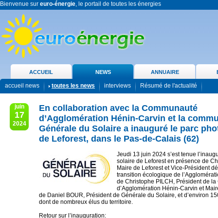
Bienvenue sur
euro-énergie
, le portail de toutes les énergies
ACCUEIL
NEWS
ANNUAIRE
accueil news
toutes les news
interviews
Résumé de l'actualité
juin
En collaboration avec la Communauté
17
d’Agglomération Hénin-Carvin et la comm
2024
Générale du Solaire a inauguré le parc pho
de Leforest, dans le Pas-de-Calais (62)
Jeudi 13 juin 2024 s’est tenue l’inaug
solaire de Leforest en présence de Ch
Maire de Leforest et Vice-Président dé
transition écologique de l’Agglomérat
de Christophe PILCH, Président de 
d’Agglomération Hénin-Carvin et Mair
de Daniel BOUR, Président de Générale du Solaire, et d’environ 1
dont de nombreux élus du territoire.
Retour sur l’inauguration: