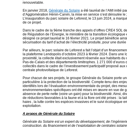
renouvelable.
En janvier 2018,
Générale du Solaire
a été lauréat de l’AMI initié 
d’Agglomération Hénin-Carvin, la mise en service s’est déroulée le 
L’inauguration du parc solaire de Leforest, le 13 juin 2024, a marqu
de ce projet.
Dans le cadre de la 9ème tranche des appels d’offres CRE4 SOL d
de Régulation de l’Energie, le ministère de la transition écologique e
désigné ce projet lauréat le 16 février 2021. Le projet bénéficie ains
sécurisation du tarif d’achat de l’électricité produite, pour une durée
Par ailleurs, le parc solaire de Leforest a fait l’objet d’un financement
la plateforme Lendopolis d’octobre 2023 à février 2024. Dans une l
proximité, la collecte était exclusivement réservée aux habitants d
Pas-de-Calais et des départements limitrophes. 1 271 000 d’euros d
collectés dans le cadre de l’investissement participatif proposé aux 
centrale photovoltaïque de Leforest.
Pour chacun de ses projets, le groupe Générale du Solaire porte un
particulière à la protection de la biodiversité. Compte-tenu des enje
identifiés lors de l’évaluation environnementale du projet, des mesu
environnementales spécifiques ont été mises en œuvre en vue de g
absence de perte nette (voire un gain) pour la biodiversité. Ainsi, d
de réductions favorables à la faune et à la flore ont été prises : la ta
haies , la lutte contre les espèces invasives et le suivi écologique 
exploitation.
A propos de Générale du Solaire
Générale du Solaire est un expert du développement, de l’ingénierie
construction, du financement et de l’exploitation de centrales solair