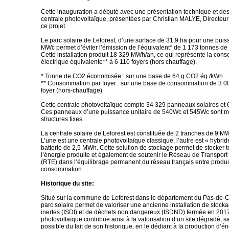
Cette inauguration a débuté avec une présentation technique et des 
centrale photovoltaïque, présentées par Christian MALYE, Directeu
ce projet.
Le parc solaire de Leforest, d’une surface de 31,9 ha pour une pui
MWc permet d’éviter l’émission de l’équivalent* de 1 173 tonnes de
Cette installation produit 18 329 MWh/an, ce qui représente la con
électrique équivalente** à 6 110 foyers (hors chauffage).
* Tonne de CO2 économisée : sur une base de 64 g.CO2 éq /kWh
** Consommation par foyer : sur une base de consommation de 3 0
foyer (hors-chauffage)
Cette centrale photovoltaïque compte 34 329 panneaux solaires et 
Ces panneaux d’une puissance unitaire de 540Wc et 545Wc sont m
structures fixes.
La centrale solaire de Leforest est constituée de 2 tranches de 9 
L’une est une centrale photovoltaïque classique, l’autre est « hybri
batterie de 2,5 MWh. Cette solution de stockage permet de stocker
l’énergie produite et également de soutenir le Réseau de Transport d
(RTE) dans l’équilibrage permanent du réseau français entre produc
consommation.
Historique du site:
Situé sur la commune de Leforest dans le département du Pas-de-Ca
parc solaire permet de valoriser une ancienne installation de stock
inertes (ISDI) et de déchets non dangereux (ISDND) fermée en 2017
photovoltaïque contribue ainsi à la valorisation d’un site dégradé, 
possible du fait de son historique, en le dédiant à la production d’é