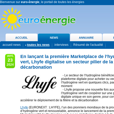
Bienvenue sur
euro-énergie
, le portail de toutes les énergies
ACCUEIL
NEWS
ANNUAIRE
accueil news
toutes les news
interviews
Résumé de l'actualité
avri.
En lançant la première Marketplace de l’h
23
vert, Lhyfe digitalise un secteur pilier de la
2024
décarbonation
- Le secteur de l’hydrogène bénéfici
plateforme digitale pour acheter ou v
l’hydrogène vert en quelques clics, part
moment
- Lhyfe propose une nouvelle fois au
l’hydrogène vert de coopérer sur une 
digitale unique en son genre, pour con
accélérer le déploiement de la filière et la décarbonation
Lhyfe
(EURONEXT : LHYFE), l’un des pionniers mondiaux de la pro
d’hydrogène vert et renouvelable, annonce le lancement de la prem