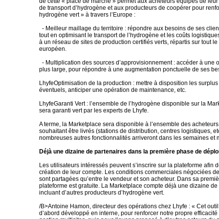
de cette « place de marché » permet aux acheteurs équipés de leur 
de transport d’hydrogène et aux producteurs de coopérer pour renfor
hydrogène vert » à travers l’Europe :
- Meilleur maillage du territoire : répondre aux besoins de ses client
tout en optimisant le transport de l’hydrogène et les coûts logistiqu
à un réseau de sites de production certifiés verts, répartis sur tout le 
européen.
- Multiplication des sources d’approvisionnement : accéder à une o
plus large, pour répondre à une augmentation ponctuelle de ses bes
LhyfeOptimisation de la production : mettre à disposition les surplu
éventuels, anticiper une opération de maintenance, etc.
LhyfeGaranti Vert : l’ensemble de l’hydrogène disponible sur la Mark
sera garanti vert par les experts de Lhyfe.
A terme, la Marketplace sera disponible à l’ensemble des acheteur
souhaitant être livrés (stations de distribution, centres logistiques, et
nombreuses autres fonctionnalités arriveront dans les semaines et 
Déjà une dizaine de partenaires dans la première phase de dépl
Les utilisateurs intéressés peuvent s’inscrire sur la plateforme afin de
création de leur compte. Les conditions commerciales négociées de
sont partagées qu’entre le vendeur et son acheteur. Dans sa premièr
plateforme est gratuite. La Marketplace compte déjà une dizaine de 
incluant d’autres producteurs d’hydrogène vert.
/B>Antoine Hamon, directeur des opérations chez Lhyfe : « Cet outil
d’abord développé en interne, pour renforcer notre propre efficacité 