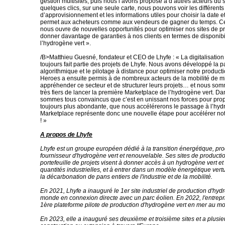
gestion multisites, puis nous l’avons proposé à d’autres acteurs du 
quelques clics, sur une seule carte, nous pouvons voir les différents
d’approvisionnement et les informations utiles pour choisir la date e
permet aux acheteurs comme aux vendeurs de gagner du temps. Ce
nous ouvre de nouvelles opportunités pour optimiser nos sites de pr
donner davantage de garanties à nos clients en termes de disponibi
l’hydrogène vert ».
/B>Matthieu Guesné, fondateur et CEO de Lhyfe : « La digitalisation
toujours fait partie des projets de Lhyfe. Nous avons développé la pa
algorithmique et le pilotage à distance pour optimiser notre producti
Heroes a ensuite permis à de nombreux acteurs de la mobilité de m
appréhender ce secteur et de structurer leurs projets… et nous so
très fiers de lancer la première Marketplace de l’hydrogène vert. Dans
sommes tous convaincus que c’est en unissant nos forces pour prop
toujours plus abondante, que nous accélérerons le passage à l’hyd
Marketplace représente donc une nouvelle étape pour accélérer no
! »
A propos de Lhyfe
Lhyfe est un groupe européen dédié à la transition énergétique, pro
fournisseur d'hydrogène vert et renouvelable. Ses sites de producti
portefeuille de projets visent à donner accès à un hydrogène vert e
quantités industrielles, et à entrer dans un modèle énergétique ver
la décarbonation de pans entiers de l'industrie et de la mobilité.
En 2021, Lhyfe a inauguré le 1er site industriel de production d'hyd
monde en connexion directe avec un parc éolien. En 2022, l'entrepr
1ère plateforme pilote de production d'hydrogène vert en mer au m
En 2023, elle a inauguré ses deuxième et troisième sites et a plusie