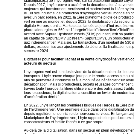
Marketplace[1] de l’hydrogène vert, sur sa plateforme digitale Lhyfe
Depuis 2017, Lhyfe œuvre à accélérer la décarbonation à travers d
majeures qui transforment, verdissent et modernisent la filière hydr
le 1er site industriel de production d’hydrogène vert au monde en c
avec un parc éolien, en 2022, la 1ère plateforme pilote de product
vert en mer au monde, et, depuis 2022, la digitalisation du secteur 
digitale Heroes, dont la Marketplace lancée aujourd’hui est désorma
phare.talenergies-er-569-sc-1" target="blank" class="lien">TotalEne
accord avec Sapura Upstream Assets (SUA) pour acquérir sa partic
au capital de SapuraOMV Upstream (SapuraOMV), un producteur et
gaz indépendant en Malaisie. La transaction, d’un montant de 530 m
dollars, est soumise aux ajustements de clôture. Sa finalisation est
semestre 2024.
Digitaliser pour faciliter l’achat et la vente d’hydrogène vert en 
acteurs du secteur
L’hydrogène vert est l’un des leviers de la décarbonation de l’indust
transports. Lhyfe œuvre chaque jour pour le rendre accessible au 
afin de permettre à l'industrie et à la mobilité de bénéficier d'un levier
décarbonation. Mais si producteurs, projets et usages commencent
travers toute l’Europe, la filière utilise encore des outils assez tradit
tous les secteurs, la digitalisation a constitué un levier de modernisa
d’accélération décisif.
En 2022, Lhyfe lançait les premières briques de Heroes, la 1ère pla
de l’hydrogène vert. Une première étape dans cette digitalisation du 
depuis régulièrement enrichie de nouveaux services. En lançant au
Marketplace de l’hydrogène vert, Lhyfe rapproche les producteurs 
consommateurs et facilite l'accès à ce gaz propre.
Au-delà de la digitalisation, dans un secteur en plein développemen