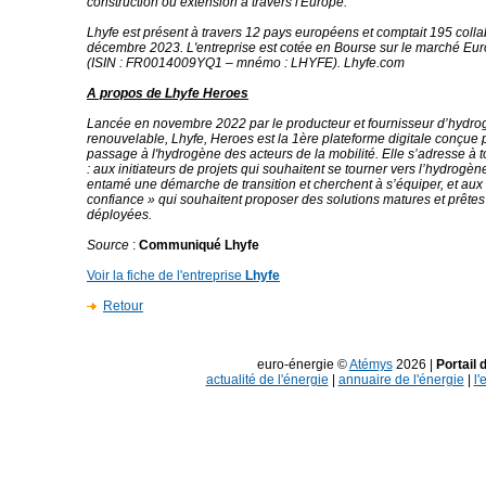
construction ou extension à travers l'Europe.
Lhyfe est présent à travers 12 pays européens et comptait 195 colla
décembre 2023. L'entreprise est cotée en Bourse sur le marché Eur
(ISIN : FR0014009YQ1 – mnémo : LHYFE). Lhyfe.com
A propos de Lhyfe Heroes
Lancée en novembre 2022 par le producteur et fournisseur d’hydrog
renouvelable, Lhyfe, Heroes est la 1ère plateforme digitale conçue po
passage à l'hydrogène des acteurs de la mobilité. Elle s’adresse à t
: aux initiateurs de projets qui souhaitent se tourner vers l’hydrogèn
entamé une démarche de transition et cherchent à s’équiper, et aux
confiance » qui souhaitent proposer des solutions matures et prêtes
déployées.
Source
:
Communiqué Lhyfe
Voir la fiche de l'entreprise
Lhyfe
Retour
euro-énergie ©
Atémys
2026 |
Portail 
actualité de l'énergie
|
annuaire de l'énergie
|
l'