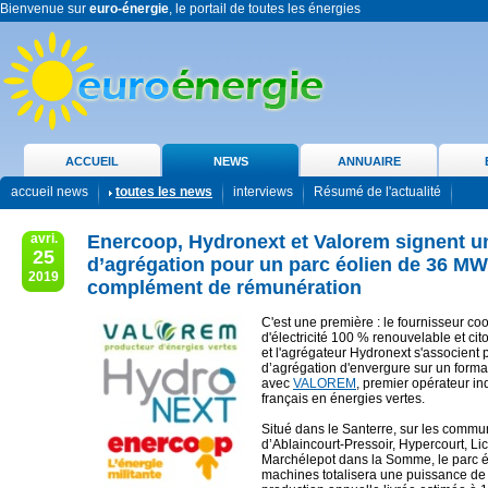
Bienvenue sur
euro-énergie
, le portail de toutes les énergies
ACCUEIL
NEWS
ANNUAIRE
accueil news
toutes les news
interviews
Résumé de l'actualité
avri.
Enercoop, Hydronext et Valorem signent u
25
d’agrégation pour un parc éolien de 36 M
2019
complément de rémunération
C'est une première : le fournisseur coo
d'électricité 100 % renouvelable et c
et l'agrégateur Hydronext s'associent 
d’agrégation d'envergure sur un format 
avec
VALOREM
, premier opérateur i
français en énergies vertes.
Situé dans le Santerre, sur les comm
d’Ablaincourt-Pressoir, Hypercourt, Lic
Marchélepot dans la Somme, le parc é
machines totalisera une puissance d