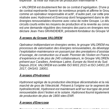
expertise : la mise sur marché de production intermittente ».
« VALOREM est doublement fier de ce contrat d’agrégation. D'une pa
de contrat représente l'avenir de nombreux projets et affirme le 
comme un opérateur responsable et actif ; d’autre part, car cette pre
réalisée avec Hydronext et Enercoop dont l'engagement dans le d
énergies renouvelables résonne avec celui de notre Groupe. Le d
circuits courts entre les moyens de production et la revente au con
est une demande régulière des riverains des parcs en énergies ren
déclare Jean-Yves GRANDIDIER, président-fondateur du Groupe
À propos du Groupe VALOREM
Opérateur indépendant en énergies vertes, le groupe VALOREM maît
processus de valorisation des énergies renouvelables, du dévelop
l’exploitation-maintenance en passant par des prestations d’assista
d’ouvrage, de construction ou d’audit. Pionnier de l’éolien en France
d’expérience et de plus de 240 collaborateurs, le Groupe VALORE
présent aux Caraïbes, Amérique Latine, Europe du Nord et du Sud.
Depuis 2014, VALOREM est certifié ISO 9001:2015 et ISO 14001:20
2017, OHSAS :18001.
À propos d’Hydronext
Hydronext agrège de la production électrique décentralisée et la né
marché de gros de l’électricité. Présent à l’origine sur le segment de 
hydroélectricité, Hydronext est maintenant actif sur tout type de pro
renouvelable dont l’éolien et le solaire. Hydronext fournit également 
de production de plus de 1800 sites ENR.
À propos d’Enercoop