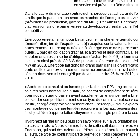
production annuelle livrée estimée à
en service est prévue au 3ème trimest
Dans le cadre du montage contractuel, Enercoop est acheteur de l'é
tandis que la partie en lien avec les marchés de l'énergie est couve
(prévisions de production, garantie du M0...). Par ailleurs, Enercoop 
d'agrégation via une prime versée au développeur, rendant ainsi l'of
compétitive.
Enercoop entre ainsi tambour battant sur le marché émergent du c
rémunération, fort de l'expérience déjà acquise sur la valorisation d
parcs éoliens : Enercoop achète déjà l'énergie issue de 6 parc éoli
public, 1 parc en obligation d'achat, et a d'ores et déjà contractuali
supplémentaires en sortie d'obligation d'achat. Fin 2019, le fourniss
totalisera ainsi près de 80 MW de puissance éolienne dans son péri
MW en 2018. Enercoop fait donc un grand saut dans la diversificati
portefeuille d'approvisionnement, jusqu'ici principalement hydroélec
l’éolien dans son mix énergétique devrait atteindre 25 % en 2019, 
2018.
« Après notre consultation lancée pour l'achat en PPA long-terme su
solaires neufs horssoutien public, ce contrat de complément de rém
pour nous un grand pas en avant supplémentaire, qui permet à En
consolider son positionnement sur ce type de contrat complexe » ex
Postic, chargé d'approvisionnement chez Enercoop, « Nous explor
des montages qui permettent de répondre à la fois aux besoins des
à l'objectif de réappropriation citoyenne de l'énergie porté par la co
Hydronext affirme un peu plus son savoir-faire sur la valorisation de
de ces contrats. « Nous sommes fiers de cette collaboration avec V
Enercoop, qui sont des acteurs de référence des énergies renouvel
ailleurs, ce type de contrat tripartite permet de nous concentrer sur 