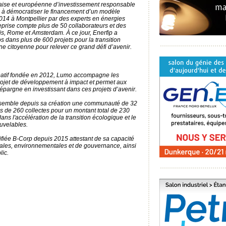
çaise et européenne d’investissement responsable
se à démocratiser le financement d’un modèle
14 à Montpellier par des experts en énergies
reprise compte plus de 50 collaborateurs et des
is, Rome et Amsterdam. À ce jour, Enerfip a
s dans plus de 600 projets pour la transition
ne citoyenne pour relever ce grand défi d’avenir.
ipatif fondée en 2012, Lumo accompagne les
projet de développement à impact et permet aux
 épargne en investissant dans ces projets d’avenir.
ssemble depuis sa création une communauté de 32
s de 260 collectes pour un montant total de 230
dans l'accélération de la transition écologique et le
uvelables.
ifiée B-Corp depuis 2015 attestant de sa capacité
ales, environnementales et de gouvernance, ainsi
lic.