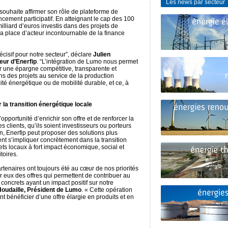
Les news par secteur
p souhaite affirmer son rôle de plateforme de
cement participatif. En atteignant le cap des 100
illiard d’euros investis dans des projets de
sa place d’acteur incontournable de la finance
cisif pour notre secteur”, déclare
Julien
eur d’Enerfip
. “L’intégration de Lumo nous permet
er une épargne compétitive, transparente et
ns des projets au service de la production
cité énergétique ou de mobilité durable, et ce, à
 la transition énergétique locale
opportunité d’enrichir son offre et de renforcer la
 clients, qu’ils soient investisseurs ou porteurs
on, Enerfip peut proposer des solutions plus
nt s’impliquer concrètement dans la transition
ets locaux à fort impact économique, social et
toires.
rtenaires ont toujours été au cœur de nos priorités
r eux des offres qui permettent de contribuer au
concrets ayant un impact positif sur notre
Houdaille, Président de Lumo
. « Cette opération
nt bénéficier d’une offre élargie en produits et en