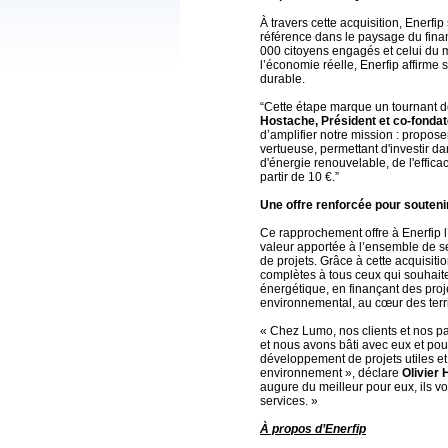
À travers cette acquisition, Enerfi
référence dans le paysage du finan
000 citoyens engagés et celui du m
l’économie réelle, Enerfip affirme 
durable.
“Cette étape marque un tournant dé
Hostache, Président et co-fondat
d’amplifier notre mission : propos
vertueuse, permettant d'investir da
d'énergie renouvelable, de l'effica
partir de 10 €.”
Une offre renforcée pour soutenir
Ce rapprochement offre à Enerfip l’
valeur apportée à l’ensemble de ses
de projets. Grâce à cette acquisiti
complètes à tous ceux qui souhaite
énergétique, en finançant des proj
environnemental, au cœur des terri
« Chez Lumo, nos clients et nos pa
et nous avons bâti avec eux et pou
développement de projets utiles et 
environnement », déclare
Olivier 
augure du meilleur pour eux, ils vo
services. »
À propos d’Enerfip