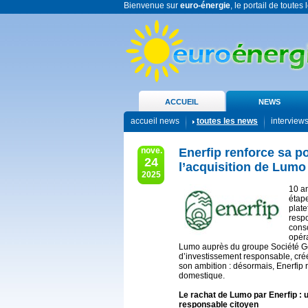
Bienvenue sur
euro-énergie
, le portail de toutes
ACCUEIL
NEWS
accueil news
toutes les news
interview
nove.
Enerfip renforce sa p
24
l’acquisition de Lumo
2025
10 an
étap
plate
respo
conso
opéra
Lumo auprès du groupe Société Gé
d’investissement responsable, cré
son ambition : désormais, Enerfip
domestique.
Le rachat de Lumo par Enerfip : 
responsable citoyen