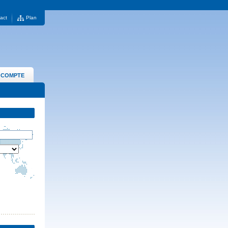
act
Plan
 COMPTE