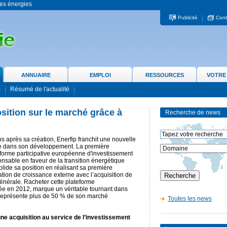
 les énergies
Publicité
Cont
ANNUAIRE
EMPLOI
RESSOURCES
VOTRE
s
Résumé de l'actualité
osition sur le marché grâce à
Recherche de news
s après sa création, Enerfip franchit une nouvelle
e dans son développement. La première
forme participative européenne d'investissement
nsable en faveur de la transition énergétique
lide sa position en réalisant sa première
tion de croissance externe avec l’acquisition de
nérale. Racheter cette plateforme
ée en 2012, marque un véritable tournant dans
 représente plus de 50 % de son marché
Toutes les news
une acquisition au service de l’investissement