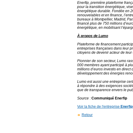
Enerfip, première plateforme fran
pour la transition énergétique, vi
énergétique durable. Fondée en 20
renouvelables et en finance, l’ent
bureaux à Montpellier, Madrid, Par
financé plus de 750 millions d’euro
énergétique, en mobilisant l’éparg
À propos de Lumo
Plateforme de financement partic
entreprises françaises dans leur 
citoyens de devenir acteur de leur
Pionnier de son secteur, Lumo ra
000 membres ayant participé à plu
millions d’euros investis en direct 
développement des énergies reno
Lumo est aussi une entreprise cert
à répondre à des exigences sociét
que de transparence envers le pub
Source
:
Communiqué Enerfip
Voir la fiche de l'entreprise
Enerfip
Retour