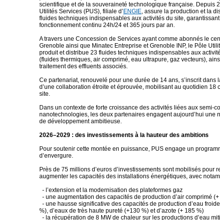
scientifique et de la souveraineté technologique française. Depuis 
Utilités Services (PUS), filiale d’
ENGIE
, assure la production et la di
fluides techniques indispensables aux activités du site, garantissant
fonctionnement continu 24h/24 et 365 jours par an.
A travers une Concession de Services ayant comme abonnés le ce
Grenoble ainsi que Minatec Entreprise et Grenoble INP, le Pôle Utili
produit et distribue 23 fluides techniques indispensables aux activ
(fluides thermiques, air comprimé, eau ultrapure, gaz vecteurs), ains
traitement des effluents associés.
Ce partenariat, renouvelé pour une durée de 14 ans, s’inscrit dans l
d’une collaboration étroite et éprouvée, mobilisant au quotidien 18 
site.
Dans un contexte de forte croissance des activités liées aux semi-c
nanotechnologies, les deux partenaires engagent aujourd’hui une 
de développement ambitieuse.
2026–2029 : des investissements à la hauteur des ambitions
Pour soutenir cette montée en puissance, PUS engage un program
d’envergure.
Près de 75 millions d’euros d’investissements sont mobilisés pour re
augmenter les capacités des installations énergétiques, avec notam
- l’extension et la modernisation des plateformes gaz
- une augmentation des capacités de production d’air comprimé (+
- une hausse significative des capacités de production d’eau froide
%), d’eaux de très haute pureté (+130 %) et d’azote (+ 185 %)
- la récupération de 8 MW de chaleur sur les productions d’eau mit