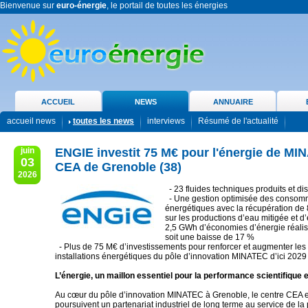
Bienvenue sur
euro-énergie
, le portail de toutes les énergies
ACCUEIL
NEWS
ANNUAIRE
accueil news
toutes les news
interviews
Résumé de l'actualité
juin
ENGIE investit 75 M€ pour l'énergie de M
03
CEA de Grenoble (38)
2026
- 23 fluides techniques produits et dist
- Une gestion optimisée des consom
énergétiques avec la récupération de
sur les productions d’eau mitigée et d
2,5 GWh d’économies d’énergie réali
soit une baisse de 17 %
- Plus de 75 M€ d’investissements pour renforcer et augmenter les
installations énergétiques du pôle d’innovation MINATEC d’ici 2029
L’énergie, un maillon essentiel pour la performance scientifique e
Au cœur du pôle d’innovation MINATEC à Grenoble, le centre CEA 
poursuivent un partenariat industriel de long terme au service de l