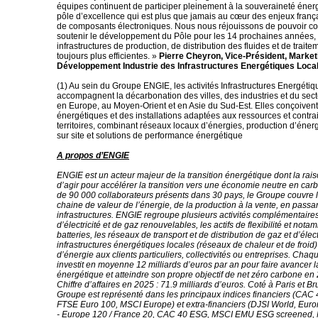
équipes continuent de participer pleinement à la souveraineté éner
pôle d’excellence qui est plus que jamais au cœur des enjeux franç
de composants électroniques. Nous nous réjouissons de pouvoir co
soutenir le développement du Pôle pour les 14 prochaines années,
infrastructures de production, de distribution des fluides et de traite
toujours plus efficientes. »
Pierre Cheyron, Vice-Président, Market
Développement Industrie des Infrastructures Energétiques Loca
(1) Au sein du Groupe ENGIE, les activités Infrastructures Energéti
accompagnent la décarbonation des villes, des industries et du sec
en Europe, au Moyen-Orient et en Asie du Sud-Est. Elles conçoiven
énergétiques et des installations adaptées aux ressources et contra
territoires, combinant réseaux locaux d’énergies, production d’éne
sur site et solutions de performance énergétique
A propos d’ENGIE
ENGIE est un acteur majeur de la transition énergétique dont la rais
d’agir pour accélérer la transition vers une économie neutre en car
de 90 000 collaborateurs présents dans 30 pays, le Groupe couvre 
chaine de valeur de l’énergie, de la production à la vente, en passan
infrastructures. ENGIE regroupe plusieurs activités complémentaires
d’électricité et de gaz renouvelables, les actifs de flexibilité et nota
batteries, les réseaux de transport et de distribution de gaz et d’électr
infrastructures énergétiques locales (réseaux de chaleur et de froid) 
d’énergie aux clients particuliers, collectivités ou entreprises. Ch
investit en moyenne 12 milliards d’euros par an pour faire avancer la
énergétique et atteindre son propre objectif de net zéro carbone en
Chiffre d’affaires en 2025 : 71.9 milliards d’euros. Coté à Paris et Br
Groupe est représenté dans les principaux indices financiers (CAC 
FTSE Euro 100, MSCI Europe) et extra-financiers (DJSI World, Euro
- Europe 120 / France 20, CAC 40 ESG, MSCI EMU ESG screene