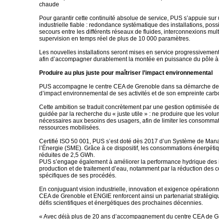
chaude
Pour garantir cette continuité absolue de service, PUS s’appuie sur
industrielle fiable : redondance systématique des installations, possi
secours entre les différents réseaux de fluides, interconnexions mult
supervision en temps réel de plus de 10 000 paramètres.
Les nouvelles installations seront mises en service progressivemen
afin d’accompagner durablement la montée en puissance du pôle à
Produire au plus juste pour maîtriser l’impact environnemental
PUS accompagne le centre CEA de Grenoble dans sa démarche de 
d’impact environnemental de ses activités et de son empreinte carb
Cette ambition se traduit concrètement par une gestion optimisée d
guidée par la recherche du « juste utile » : ne produire que les volu
nécessaires aux besoins des usagers, afin de limiter les consommat
ressources mobilisées.
Certifié ISO 50 001, PUS s’est doté dès 2017 d’un Système de Ma
l’Énergie (SME). Grâce à ce dispositif, les consommations énergétiq
réduites de 2,5 GWh.
PUS s’engage également à améliorer la performance hydrique des i
production et de traitement d’eau, notamment par la réduction des
spécifiques de ses procédés.
En conjuguant vision industrielle, innovation et exigence opérationne
CEA de Grenoble et ENGIE renforcent ainsi un partenariat stratégiq
défis scientifiques et énergétiques des prochaines décennies.
« Avec déjà plus de 20 ans d’accompagnement du centre CEA de G