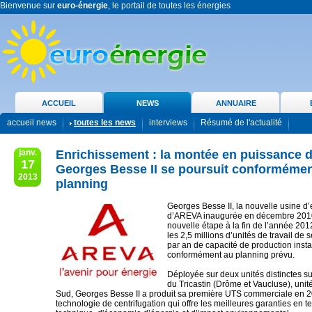
Bienvenue sur
euro-énergie
, le portail de toutes les énergies
ACCUEIL
NEWS
ANNUAIRE
accueil news
toutes les news
interviews
Résumé de l'actualité
janv.
Enrichissement : la montée en puissance d
17
Georges Besse II se poursuit conformémen
2013
planning
Georges Besse II, la nouvelle usine d
d’AREVA inaugurée en décembre 2010,
nouvelle étape à la fin de l’année 20
les 2,5 millions d’unités de travail de
par an de capacité de production insta
conformément au planning prévu.
Déployée sur deux unités distinctes su
du Tricastin (Drôme et Vaucluse), unit
Sud, Georges Besse II a produit sa première UTS commerciale en 2
technologie de centrifugation qui offre les meilleures garanties en te