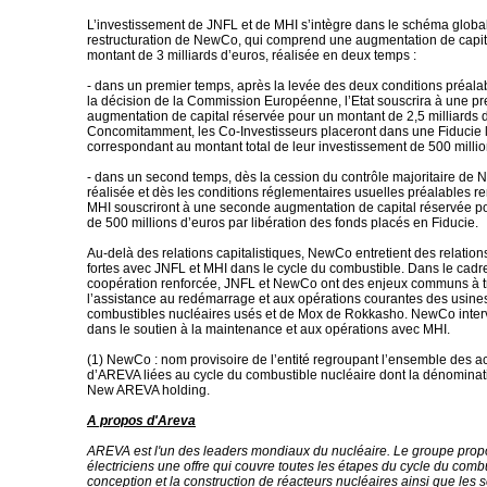
L’investissement de JNFL et de MHI s’intègre dans le schéma globa
restructuration de NewCo, qui comprend une augmentation de capit
montant de 3 milliards d’euros, réalisée en deux temps :
- dans un premier temps, après la levée des deux conditions préala
la décision de la Commission Européenne, l’Etat souscrira à une p
augmentation de capital réservée pour un montant de 2,5 milliards 
Concomitamment, les Co-Investisseurs placeront dans une Fiducie 
correspondant au montant total de leur investissement de 500 millio
- dans un second temps, dès la cession du contrôle majoritaire de
réalisée et dès les conditions réglementaires usuelles préalables r
MHI souscriront à une seconde augmentation de capital réservée p
de 500 millions d’euros par libération des fonds placés en Fiducie.
Au-delà des relations capitalistiques, NewCo entretient des relations
fortes avec JNFL et MHI dans le cycle du combustible. Dans le cadr
coopération renforcée, JNFL et NewCo ont des enjeux communs à t
l’assistance au redémarrage et aux opérations courantes des usines
combustibles nucléaires usés et de Mox de Rokkasho. NewCo inter
dans le soutien à la maintenance et aux opérations avec MHI.
(1) NewCo : nom provisoire de l’entité regroupant l’ensemble des ac
d’AREVA liées au cycle du combustible nucléaire dont la dénominati
New AREVA holding.
A propos d'Areva
AREVA est l'un des leaders mondiaux du nucléaire. Le groupe pro
électriciens une offre qui couvre toutes les étapes du cycle du combu
conception et la construction de réacteurs nucléaires ainsi que les s