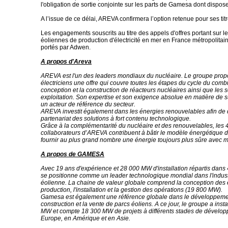
l'obligation de sortie conjointe sur les parts de Gamesa dont dispo
A l’issue de ce délai, AREVA confirmera l’option retenue pour ses ti
Les engagements souscrits au titre des appels d'offres portant sur le
éoliennes de production d'électricité en mer en France métropolitain
portés par Adwen.
A propos d'Areva
AREVA est l'un des leaders mondiaux du nucléaire. Le groupe pro
électriciens une offre qui couvre toutes les étapes du cycle du combu
conception et la construction de réacteurs nucléaires ainsi que les s
exploitation. Son expertise et son exigence absolue en matière de sû
un acteur de référence du secteur.
AREVA investit également dans les énergies renouvelables afin de
partenariat des solutions à fort contenu technologique.
Grâce à la complémentarité du nucléaire et des renouvelables, les 
collaborateurs d’AREVA contribuent à bâtir le modèle énergétique 
fournir au plus grand nombre une énergie toujours plus sûre avec 
A propos de GAMESA
Avec 19 ans d'expérience et 28 000 MW d'installation répartis dan
se positionne comme un leader technologique mondial dans l'industr
éolienne. La chaine de valeur globale comprend la conception des 
production, l'installation et la gestion des opérations (19 800 MW).
Gamesa est également une référence globale dans le développemen
construction et la vente de parcs éoliens. A ce jour, le groupe a inst
MW et compte 18 300 MW de projets à différents stades de dévelo
Europe, en Amérique et en Asie.