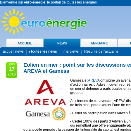
Bienvenue sur
euro-énergie
, le portail de toutes les énergies
ACCUEIL
NEWS
ANNUAIRE
accueil news
toutes les news
interviews
Résumé de l'actualité
juin
Eolien en mer : point sur les discussions e
17
AREVA et Gamesa
2016
Gamesa et
AREVA
ont signé un avena
d’actionnaires d’Adwen, co-entreprise 
en mer et détenue à parts égales entr
groupes.‎
Aux termes de cet avenant, AREVA dis
de trois mois pour exercer l’une de ces
- Céder sa participation dans Adwen 
- Céder 100% des parts d’Adwen à un i
qui remettrait une offre engageante plu
durant cette période ; la cession de l'intégralité du capital est rendu