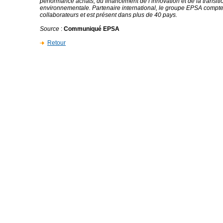
performance achats, du financement de l’innovation et de la transiti
environnementale. Partenaire international, le groupe EPSA compte
collaborateurs et est présent dans plus de 40 pays.
Source
:
Communiqué EPSA
Retour