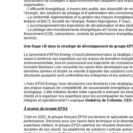
structuration de stratégies d’approvisionnement adaptées aux enj
organisation ;
- L’efficacité énergétique, à travers des audits, des dispositifs de
l’énergie, des solutions de pilotage et d’optimisation des consommat
- La conformité réglementaire et la gestion des risques énergétiqu
tertiaire et BACS, fiscalité de l’énergie, fluides frigorigènes, F-Gaz) ;
- L’accompagnement des trajectoires de décarbonation et des straté
- Le pilotage des investissements énergétiques et l’accès aux dispo
financement (CEE, subventions, contrats de performance énergétiq
service).
Une étape clé dans la stratégie de développement du groupe EP
Le lancement d’EPSA Energy s’inscrit pleinement dans la stratégi
visant à renforcer ses expertises sur les enjeux de transition énergé
environnementale, tout en poursuivant une trajectoire de croissanc
nouvelle Business Line consolide les savoir-faire développés par l
dernières années et illustre sa volonté d’apporter des solutions con
structurels auxquels sont confrontées les entreprises et les acteurs 
« Avec EPSA Energy, nous structurons une Business Line stratégiqu
des enjeux majeurs de compétitivité, de souveraineté énergétique et
écologique. Cette initiative illustre notre capacité à anticiper les be
clients et à organiser nos expertises pour les accompagner de mani
intégrée et opérationnelle?» explique
Godefroy de Colombe, CEO
À propos du groupe EPSA
Créé en 2001, le groupe français EPSA est devenu le spécialiste e
performance. Reconnu pour son savoir-faire technique et la diversit
expertises métiers, le groupe EPSA optimise les résultats financiers
durables de ses clients. Sa plateforme de solutions s’articule autour