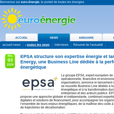
Bienvenue sur
euro-énergie
, le portail de toutes les énergies
ACCUEIL
NEWS
ANNUAIRE
accueil news
toutes les news
interviews
Résumé de l'actualité
fév.
EPSA structure son expertise énergie et l
03
Energy, une Business Line dédiée à la pe
2026
énergétique
Le groupe EPSA, expert européen de 
opérationnelle, financière et environ
organisations, annonce le lancement
sa nouvelle Business Line dédiée à l
énergétique et à la transformation dur
entreprises et des acteurs publics. E
propose une approche globale et indépendante, combinant expertis
digitales et solutions de financement, pour accompagner les organis
l’ensemble de leurs enjeux énergétiques, de la maîtrise des coûts à 
de trajectoires de décarbonation.