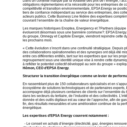
Dans un contexte marqué par la volatilité des prix de l’énergie, l’ac
obligations réglementaires et la nécessité pour les entreprises de co
compétitivité et transition environnementale, EPSA Energy se posi
tiers de confiance indépendant au service des entreprises, des collec
acteurs publics. Cette Business Line fédère des expertises complé
couvrant l’ensemble de la chaîne de valeur énergétique.
Les marques historiques Enoptea, Energiency et 7Partners (équipe
évolueront désormais sous une bannière commune?: EPSA Energy. 
du groupe, Omnegy et Capitole Énergie, viendront rejoindre cette
les prochains mois.
« Cette évolution s’inscrit dans une continuité stratégique. Depuis 
des collaborations opérationnelles et des synergies ont déjà été m
entre ces différentes entités, tant sur les expertises que sur les proje
regroupement sous une identité unique vise à rendre cette dynamique
à refléter le potentiel collectif développé au sein du groupe » expli
Hémon, CEO d’EPSA Energy
.
Structurer la transition énergétique comme un levier de perfor
En rassemblant plus de 150 collaborateurs spécialisés et en s’appu
écosystème de solutions technologiques et de partenaires experts
accompagne déjà plusieurs centaines de clients sur l’ensemble du ter
dans les secteurs du tertiaire, de l’industrie et des collectivités. L’int
donnée et des outils digitaux est au cœur de l’approche, afin de gara
fin, des résultats mesurables et une amélioration continue de la pe
énergétique.
Les expertises d’EPSA Energy couvrent notamment :
- Le conseil en achats d’énergie (électricité, gaz, énergies renouvel