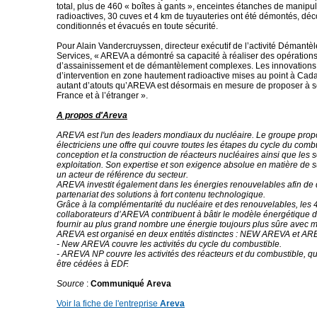
total, plus de 460 « boîtes à gants », enceintes étanches de manipu
radioactives, 30 cuves et 4 km de tuyauteries ont été démontés, dé
conditionnés et évacués en toute sécurité.
Pour Alain Vandercruyssen, directeur exécutif de l’activité Démantè
Services, « AREVA a démontré sa capacité à réaliser des opération
d’assainissement et de démantèlement complexes. Les innovations
d’intervention en zone hautement radioactive mises au point à Cad
autant d’atouts qu’AREVA est désormais en mesure de proposer à se
France et à l’étranger ».
A propos d'Areva
AREVA est l'un des leaders mondiaux du nucléaire. Le groupe pro
électriciens une offre qui couvre toutes les étapes du cycle du combu
conception et la construction de réacteurs nucléaires ainsi que les s
exploitation. Son expertise et son exigence absolue en matière de sû
un acteur de référence du secteur.
AREVA investit également dans les énergies renouvelables afin de
partenariat des solutions à fort contenu technologique.
Grâce à la complémentarité du nucléaire et des renouvelables, les 
collaborateurs d’AREVA contribuent à bâtir le modèle énergétique 
fournir au plus grand nombre une énergie toujours plus sûre avec 
AREVA est organisé en deux entités distinctes : NEW AREVA et A
- New AREVA couvre les activités du cycle du combustible.
- AREVA NP couvre les activités des réacteurs et du combustible, qu
être cédées à EDF.
Source
:
Communiqué Areva
Voir la fiche de l'entreprise
Areva