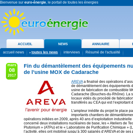
Bienvenue sur
euro-énergie
, le portail de toutes les énergies
ACCUEIL
NEWS
ANNUAIRE
accueil news
toutes les news
interviews
Résumé de l'actualité
mars
Fin du démantèlement des équipements nu
08
de l’usine MOX de Cadarache
2017
AREVA
a finalisé des opérations d’as
de démantèlement des équipements d
usine de fabrication de combustible 
Cadarache (Bouches-du-Rhône). La s
locaux vidés du procédé de fabrication
transférés au CEA qui est l’exploitant d
L’ampleur inédite du projet le place pa
importants chantiers de démantèleme
opérations initiées en 2009, après 40 ans d’exploitation industrielle
concerné deux installations nucléaires de base, les « Ateliers de T
Plutonium » (ATPu) et le « Laboratoire de Purification Chimique » (
l’activité, elles ont mobilisé jusqu’à 300 salariés d’AREVA et de ses