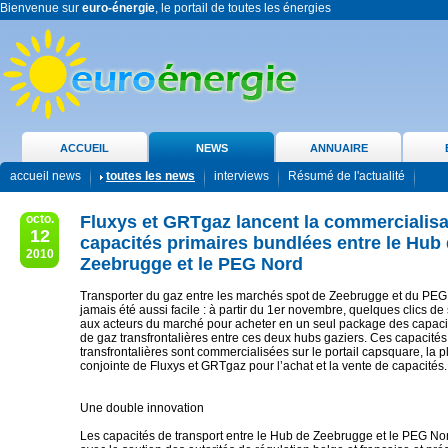
Bienvenue sur
euro-énergie
, le portail de toutes les énergies
ACCUEIL
NEWS
ANNUAIRE
accueil news
toutes les news
interviews
Résumé de l'actualité
octo.
Fluxys et GRTgaz lancent la commercialisa
12
capacités primaires bundlées entre le Hub
2010
Zeebrugge et le PEG Nord
Transporter du gaz entre les marchés spot de Zeebrugge et du PEG
jamais été aussi facile : à partir du 1er novembre, quelques clics de 
aux acteurs du marché pour acheter en un seul package des capacit
de gaz transfrontalières entre ces deux hubs gaziers. Ces capacités
transfrontalières sont commercialisées sur le portail capsquare, la p
conjointe de Fluxys et GRTgaz pour l’achat et la vente de capacités.
Une double innovation
Les capacités de transport entre le Hub de Zeebrugge et le PEG No