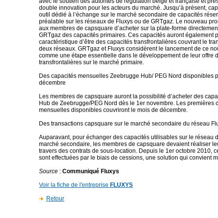
avec le soutien des autorités de régulation belge et française et pr
double innovation pour les acteurs du marché. Jusqu’à présent, cap
outil dédié à l’échange sur le marché secondaire de capacités rése
préalable sur les réseaux de Fluxys ou de GRTgaz. Le nouveau pro
aux membres de capsquare d’acheter sur la plate-forme directement
GRTgaz des capacités primaires. Ces capacités auront également 
caractéristique d’être des capacités transfrontalières couvrant le tra
deux réseaux. GRTgaz et Fluxys considèrent le lancement de ce no
comme une étape essentielle dans le développement de leur offre 
transfrontalières sur le marché primaire.
Des capacités mensuelles Zeebrugge Hub/ PEG Nord disponibles p
décembre
Les membres de capsquare auront la possibilité d’acheter des cap
Hub de Zeebrugge/PEG Nord dès le 1er novembre. Les premières c
mensuelles disponibles couvriront le mois de décembre.
Des transactions capsquare sur le marché secondaire du réseau Flu
Auparavant, pour échanger des capacités utilisables sur le réseau d
marché secondaire, les membres de capsquare devaient réaliser leu
travers des contrats de sous-location. Depuis le 1er octobre 2010, c
sont effectuées par le biais de cessions, une solution qui convient
Source
:
Communiqué Fluxys
Voir la fiche de l'entreprise
FLUXYS
Retour