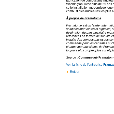
fabrication de combustible nucléai
Washington. Avec plus de 55 ans d
cette installation modernisée joue 
combustibles nucléaires les plus 
À propos de Framatome
Framatome est un leader internatio
solutions innovantes et digitales, 
destination du parc nucléaire mond
références en termes de fiabilité et
installe des composants et des co
commande pour les centrales nuclé
chaque jour aux clients de Framat
toujours plus propre, plus sûr et 
Source
:
Communiqué Framatom
Voir la fiche de l'entreprise
Frama
Retour