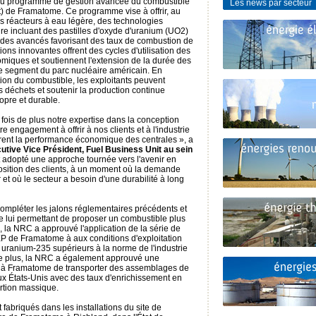
e du programme de gestion avancée du combustible
Les news par secteur
de Framatome. Ce programme vise à offrir, au
s réacteurs à eau légère, des technologies
re incluant des pastilles d'oxyde d'uranium (UO2)
odes avancés favorisant des taux de combustion de
ons innovantes offrent des cycles d'utilisation des
omiques et soutiennent l'extension de la durée des
ge segment du parc nucléaire américain. En
ion du combustible, les exploitants peuvent
es déchets et soutenir la production continue
opre et durable.
ois de plus notre expertise dans la conception
e engagement à offrir à nos clients et à l'industrie
orent la performance économique des centrales », a
cutive Vice Président, Fuel Business Unit au sein
t adopté une approche tournée vers l'avenir en
position des clients, à un moment où la demande
t où le secteur a besoin d'une durabilité à long
compléter les jalons réglementaires précédents et
 lui permettant de proposer un combustible plus
si, la NRC a approuvé l'application de la série de
 de Framatome à aux conditions d'exploitation
 uranium-235 supérieurs à la norme de l'industrie
e plus, la NRC a également approuvé une
nt à Framatome de transporter des assemblages de
x États-Unis avec des taux d'enrichissement en
rtion massique.
fabriqués dans les installations du site de