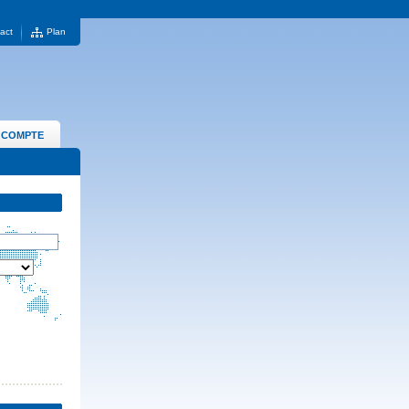
act
Plan
 COMPTE