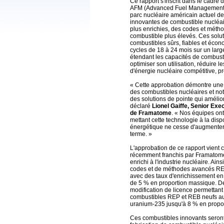
Ce rapport s'inscrit dans le cadr
AFM (Advanced Fuel Management) 
parc nucléaire américain actuel de
innovantes de combustible nucléai
plus enrichies, des codes et méth
combustible plus élevés. Ces soluti
combustibles sûrs, fiables et écon
cycles de 18 à 24 mois sur un lar
étendant les capacités de combust
optimiser son utilisation, réduire l
d'énergie nucléaire compétitive, pr
« Cette approbation démontre une f
des combustibles nucléaires et notr
des solutions de pointe qui améli
déclaré
Lionel Gaiffe, Senior Exe
de Framatome
. « Nos équipes on
mettant cette technologie à la dis
énergétique ne cesse d'augmenter e
terme. »
L'approbation de ce rapport vient 
récemment franchis par Framatome
enrichi à l'industrie nucléaire. Ain
codes et de méthodes avancés REP
avec des taux d'enrichissement en
de 5 % en proportion massique. D
modification de licence permetta
combustibles REP et REB neufs au
uranium-235 jusqu'à 8 % en propo
Ces combustibles innovants seront 