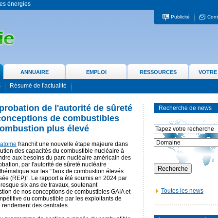
 les énergies
Publicité
Cont
ANNUAIRE
EMPLOI
RESSOURCES
VOTRE
s
Résumé de l'actualité
robation de l'autorité de sûreté
Recherche de news
conceptions de combustibles
combustion plus élevé
atome
franchit une nouvelle étape majeure dans
lution des capacités du combustible nucléaire à
ndre aux besoins du parc nucléaire américain des
bation, par l'autorité de sûreté nucléaire
thématique sur les “Taux de combustion élevés
sée (REP)”. Le rapport a été soumis en 2024 par
resque six ans de travaux, soutenant
Toutes les news
stion de nos conceptions de combustibles GAIA et
ompétitive du combustible par les exploitants de
le rendement des centrales.