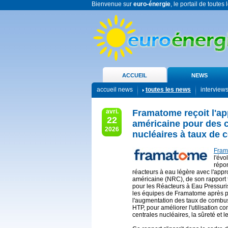
Bienvenue sur
euro-énergie
, le portail de toutes
ACCUEIL
NEWS
accueil news
toutes les news
interview
avri.
Framatome reçoit l'app
22
américaine pour des 
2026
nucléaires à taux de 
Fram
l'évo
répo
réacteurs à eau légère avec l'appro
américaine (NRC), de son rapport 
pour les Réacteurs à Eau Pressuri
les équipes de Framatome après p
l'augmentation des taux de combu
HTP, pour améliorer l'utilisation c
centrales nucléaires, la sûreté et 