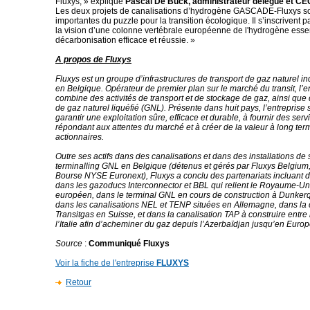
Fluxys, » explique
Pascal De Buck, administrateur délégué et CE
Les deux projets de canalisations d’hydrogène GASCADE-Fluxys so
importantes du puzzle pour la transition écologique. Il s’inscrivent 
la vision d’une colonne vertébrale européenne de l'hydrogène essen
décarbonisation efficace et réussie. »
A propos de Fluxys
Fluxys est un groupe d’infrastructures de transport de gaz naturel 
en Belgique. Opérateur de premier plan sur le marché du transit, l’e
combine des activités de transport et de stockage de gaz, ainsi que 
de gaz naturel liquéfié (GNL). Présente dans huit pays, l’entreprise 
garantir une exploitation sûre, efficace et durable, à fournir des serv
répondant aux attentes du marché et à créer de la valeur à long ter
actionnaires.
Outre ses actifs dans des canalisations et dans des installations de
terminalling GNL en Belgique (détenus et gérés par Fluxys Belgium,
Bourse NYSE Euronext), Fluxys a conclu des partenariats incluant d
dans les gazoducs Interconnector et BBL qui relient le Royaume-Un
européen, dans le terminal GNL en cours de construction à Dunker
dans les canalisations NEL et TENP situées en Allemagne, dans la 
Transitgas en Suisse, et dans la canalisation TAP à construire entre 
l’Italie afin d’acheminer du gaz depuis l’Azerbaïdjan jusqu’en Europ
Source
:
Communiqué Fluxys
Voir la fiche de l'entreprise
FLUXYS
Retour