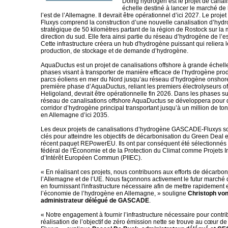
Doing hydrogen est le projet de canal
échelle destiné à lancer le marché de
l’est de l’Allemagne. Il devrait être opérationnel d’ici 2027. Le pro
Fluxys comprend la construction d’une nouvelle canalisation d’hyd
stratégique de 50 kilomètres partant de la région de Rostock sur la 
direction du sud. Elle fera ainsi partie du réseau d’hydrogène de l’e
Cette infrastructure créera un hub d'hydrogène puissant qui reliera 
production, de stockage et de demande d’hydrogène.
AquaDuctus est un projet de canalisations offshore à grande échell
phases visant à transporter de manière efficace de l’hydrogène pro
parcs éoliens en mer du Nord jusqu’au réseau d’hydrogène onshor
première phase d’AquaDuctus, reliant les premiers électrolyseurs off
Heligoland, devrait être opérationnelle fin 2026. Dans les phases su
réseau de canalisations offshore AquaDuctus se développera pour 
corridor d’hydrogène principal transportant jusqu’à un million de t
en Allemagne d’ici 2035.
Les deux projets de canalisations d’hydrogène GASCADE-Fluxys s
clés pour atteindre les objectifs de décarbonisation du Green Deal
récent paquet REPowerEU. Ils ont par conséquent été sélectionnés 
fédéral de l'Économie et de la Protection du Climat comme Projets 
d’Intérêt Européen Commun (PIIEC).
« En réalisant ces projets, nous contribuons aux efforts de décarbon
l’Allemagne et de l’UE. Nous façonnons activement le futur marché 
en fournissant l'infrastructure nécessaire afin de mettre rapidement
l’économie de l’hydrogène en Allemagne, » souligne
Christoph vo
administrateur délégué de GASCADE
.
« Notre engagement à fournir l’infrastructure nécessaire pour contri
réalisation de l’objectif de zéro émission nette se trouve au cœur de 