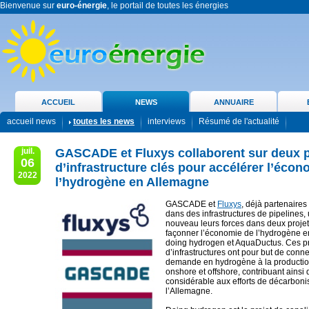
Bienvenue sur
euro-énergie
, le portail de toutes les énergies
ACCUEIL
NEWS
ANNUAIRE
accueil news
toutes les news
interviews
Résumé de l'actualité
juil.
GASCADE et Fluxys collaborent sur deux p
06
d’infrastructure clés pour accélérer l’écon
2022
l’hydrogène en Allemagne
GASCADE et
Fluxys
, déjà partenaire
dans des infrastructures de pipelines,
nouveau leurs forces dans deux projets
façonner l’économie de l’hydrogène e
doing hydrogen et AquaDuctus. Ces pr
d’infrastructures ont pour but de conne
demande en hydrogène à la producti
onshore et offshore, contribuant ainsi
considérable aux efforts de décarboni
l’Allemagne.