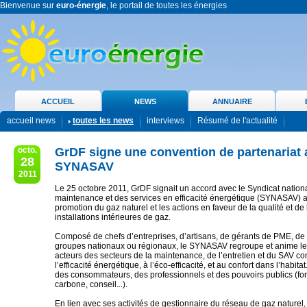
Bienvenue sur
euro-énergie
, le portail de toutes les énergies
ACCUEIL
NEWS
ANNUAIRE
accueil news
toutes les news
interviews
Résumé de l'actualité
octo.
GrDF signe une convention de partenariat 
28
SYNASAV
2011
Le 25 octobre 2011, GrDF signait un accord avec le Syndicat nationa
maintenance et des services en efficacité énergétique (SYNASAV) af
promotion du gaz naturel et les actions en faveur de la qualité et de 
installations intérieures de gaz.
Composé de chefs d’entreprises, d’artisans, de gérants de PME, de 
groupes nationaux ou régionaux, le SYNASAV regroupe et anime les
acteurs des secteurs de la maintenance, de l’entretien et du SAV c
l’efficacité énergétique, à l’éco-efficacité, et au confort dans l’habitat.
des consommateurs, des professionnels et des pouvoirs publics (for
carbone, conseil...).
En lien avec ses activités de gestionnaire du réseau de gaz naturel