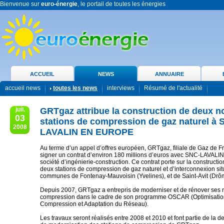
Bienvenue sur
euro-énergie
, le portail de toutes les énergies
ACCUEIL
NEWS
ANNUAIRE
accueil news
toutes les news
interviews
Résumé de l'actualité
juil.
GRTgaz attribue la construction de deux n
03
stations de compression de gaz naturel à 
2008
LAVALIN EN EUROPE
Au terme d’un appel d’offres européen, GRTgaz, filiale de Gaz de Fr
signer un contrat d’environ 180 millions d’euros avec SNC-LAVA
société d’ingénierie-construction. Ce contrat porte sur la constructi
deux stations de compression de gaz naturel et d’interconnexion sit
communes de Fontenay-Mauvoisin (Yvelines), et de Saint-Avit (Drô
Depuis 2007, GRTgaz a entrepris de moderniser et de rénover ses
compression dans le cadre de son programme OSCAR (Optimisation
Compression et Adaptation du Réseau).
Les travaux seront réalisés entre 2008 et 2010 et font partie de la 