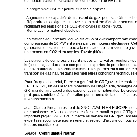
de modernisation des stations de compression de GRTgaz.
Le programme OSCAR poursuit un triple objectif :
- Augmenter les capacités de transport de gaz, pour satisfaire les be
- Répondre aux exigences nouvelles en matière d’environnement, en
réduisant les émissions de CO2 et d‘oxydes d’azote (NOx),
- Remplacer le matériel obsolète.
Les stations de Fontenay-Mauvoisin et Saint-Avit comporteront ch
compresseurs de 10 MW entraînés par des moteurs électriques. Cet
génération de station contribue à la réduction de l’émission de gaz à
notamment en CO2 et en oxydes d’azote (NOx).
Les stations de compression sont situées à intervalles réguliers (to
km) sur les gazoducs pour compenser les pertes de pression dues
du gaz naturel dans les canalisations. Elles permettent d’utiliser le
transport de gaz naturel dans les meilleures conditions techniques
Pour Jacques Laurelut, Directeur général de GRTgaz : « Le choix
EN EUROPE, un des leaders mondiaux de l’ingénierie, témoigne de
GRTgaz de faire appel à des expériences internationales. Le crois
pratiques contribue à l’amélioration permanente de la qualité et de
investissements ».
Jean Claude Pingat, président de SNC-LAVALIN EN EUROPE, ne c
enthousiasme : « Nous sommes très fiers de travailler pour GRTgaz.
important projet, SNC-Lavalin mettra au service de GRTgaz l’ensem
expertises et compétences en énergie, secteur d’activité où nous 
leaders mondiaux. »
Source
:
Communiqué Natran