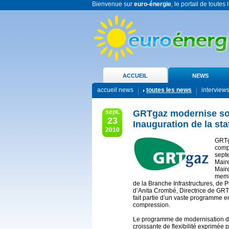
Bienvenue sur
euro-énergie
, le portail de toutes
ACCUEIL
NEWS
accueil news
toutes les news
interview
sept.
GRTgaz modernise so
23
Inauguration de la st
2010
GRTg
comp
sept
Mair
Mair
memb
de la Branche Infrastructures, de 
d’Anita Crombé, Directrice de GRTg
fait partie d’un vaste programme 
compression.
Le programme de modernisation d
croissante de flexibilité exprimée p