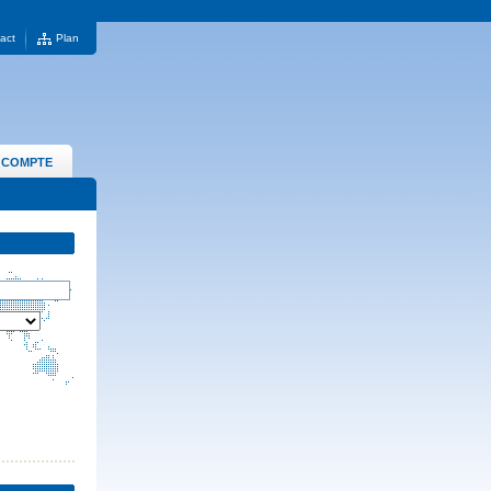
act
Plan
 COMPTE