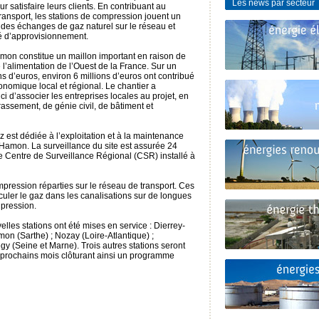
Les news par secteur
 satisfaire leurs clients. En contribuant au
ansport, les stations de compression jouent un
on des échanges de gaz naturel sur le réseau et
té d’approvisionnement.
amon constitue un maillon important en raison de
e l’alimentation de l’Ouest de la France. Sur un
s d’euros, environ 6 millions d’euros ont contribué
omique local et régional. Le chantier a
i d’associer les entreprises locales au projet, en
rassement, de génie civil, de bâtiment et
est dédiée à l’exploitation et à la maintenance
-Hamon. La surveillance du site est assurée 24
 le Centre de Surveillance Régional (CSR) installé à
ression réparties sur le réseau de transport. Ces
irculer le gaz dans les canalisations sur de longues
 pression.
lles stations ont été mises en service : Dierrey-
mon (Sarthe) ; Nozay (Loire-Atlantique) ;
y (Seine et Marne). Trois autres stations seront
 prochains mois clôturant ainsi un programme