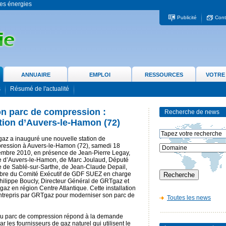
 les énergies
Publicité
Cont
ANNUAIRE
EMPLOI
RESSOURCES
VOTRE
s
Résumé de l'actualité
n parc de compression :
Recherche de news
ation d’Auvers-le-Hamon (72)
az a inauguré une nouvelle station de
ression à Auvers-le-Hamon (72), samedi 18
embre 2010, en présence de Jean-Pierre Legay,
e d’Auvers-le-Hamon, de Marc Joulaud, Député
e de Sablé-sur-Sarthe, de Jean-Claude Depail,
re du Comité Exécutif de GDF SUEZ en charge
Philippe Boucly, Directeur Général de GRTgaz et
az en région Centre Atlantique. Cette installation
entrepris par GRTgaz pour moderniser son parc de
Toutes les news
u parc de compression répond à la demande
ar les fournisseurs de gaz naturel qui utilisent le