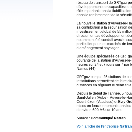
réseau de transport de GRTgaz pour
développement des capacités de tr
rôle important dans la fluidificati
dans le renforcement de la sécuri
La nouvelle station d’Auvers-le-H
sa contribution à la sécurisation d
investissement global de 55 million
directement au développement écon
notamment été conduit avec le souc
particulier pour les marchés de ter
d’aménagement paysager.
Une équipe spécialisée de GRTgaz 
courante de la station d’Auvers-le
heures sur 24 et 7 jours sur 7 par
Nantes (44).
GRTgaz compte 25 stations de comp
installations permettent de faire c
distances en régulant le débit et la
Depuis le début de l’année, 5 nouve
Saint-Julien (Aube) ; Auvers-le-Ha
Courthézon (Vaucluse) et Evry-Grég
mises en fonctionnement dans les
d’environ 600 M€ sur 10 ans.
Source
:
Communiqué Natran
Voir la fiche de l'entreprise
NaTran