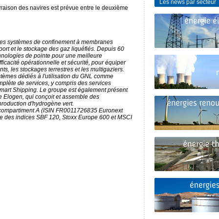
Les news par secteur
vraison des navires est prévue entre le deuxième
 des systèmes de confinement à membranes
port et le stockage des gaz liquéfiés. Depuis 60
chnologies de pointe pour une meilleure
ficacité opérationnelle et sécurité, pour équiper
nts, les stockages terrestres et les multigaziers.
èmes dédiés à l'utilisation du GNL comme
plète de services, y compris des services
art Shipping. Le groupe est également présent
le Elogen, qui conçoit et assemble des
production d'hydrogène vert.
, compartiment A (ISIN FR0011726835 Euronext
tie des indices SBF 120, Stoxx Europe 600 et MSCI