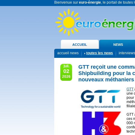
Bienvenue sur
euro-énergie
, le portail de toutes
ACCUEIL
NEWS
accueil news
toutes les news
interview
juil.
GTT reçoit une com
02
Shipbuilding pour la 
2026
nouveaux méthaniers
GTT
une 
pour
méth
filia
GTT 
ces n
000 
conf
tech