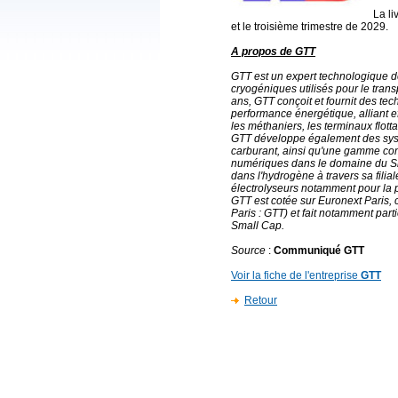
La li
et le troisième trimestre de 2029.
A propos de GTT
GTT est un expert technologique
cryogéniques utilisés pour le trans
ans, GTT conçoit et fournit des te
performance énergétique, alliant ef
les méthaniers, les terminaux flotta
GTT développe également des syst
carburant, ainsi qu'une gamme com
numériques dans le domaine du Sm
dans l'hydrogène à travers sa filia
électrolyseurs notamment pour la 
GTT est cotée sur Euronext Paris
Paris : GTT) et fait notamment par
Small Cap.
Source
:
Communiqué GTT
Voir la fiche de l'entreprise
GTT
Retour