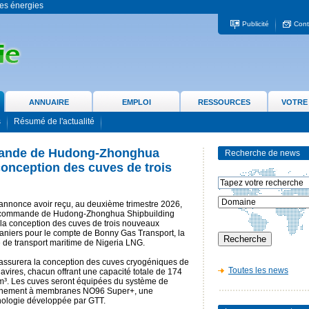
 les énergies
Publicité
Cont
ANNUAIRE
EMPLOI
RESSOURCES
VOTRE
s
Résumé de l'actualité
mande de Hudong-Zhonghua
Recherche de news
conception des cuves de trois
annonce avoir reçu, au deuxième trimestre 2026,
commande de Hudong-Zhonghua Shipbuilding
 la conception des cuves de trois nouveaux
aniers pour le compte de Bonny Gas Transport, la
le de transport maritime de Nigeria LNG.
assurera la conception des cuves cryogéniques de
Toutes les news
avires, chacun offrant une capacité totale de 174
m³. Les cuves seront équipées du système de
inement à membranes NO96 Super+, une
nologie développée par GTT.