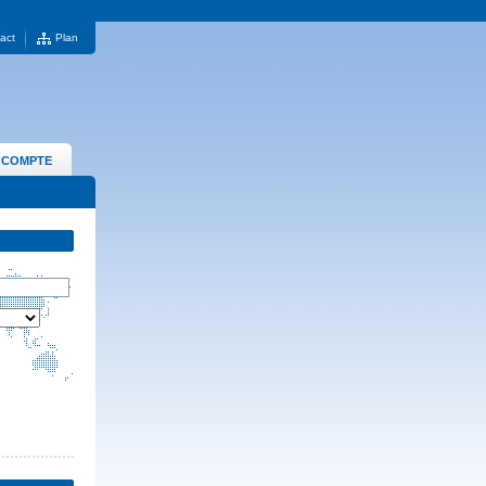
act
Plan
 COMPTE