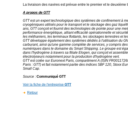
La livraison des navires est prévue entre le premier et le deuxième 
A propos de GTT
GTT est un expert technologique des systèmes de confinement à 
cryogéniques utilisés pour le transport et le stockage des gaz liquéf
ans, GTT conçoit et fournit des technologies de pointe pour une mei
performance énergétique, alliant efficacité opérationnelle et sécurit
les méthaniers, les terminaux flottants, les stockages terrestres et le
GTT développe également des systèmes dédiés à l'utilisation du 
carburant, ainsi qu'une gamme complète de services, y compris des
numériques dans le domaine du Smart Shipping. Le groupe est éga
dans l'hydrogène à travers sa filiale Elogen, qui conçoit et assembl
électrolyseurs notamment pour la production d'hydrogène vert.
GTT est cotée sur Euronext Paris, compartiment A (ISIN FR001172
Paris : GTT) et fait notamment partie des indices SBF 120, Stoxx E
Small Cap.
Source
:
Communiqué GTT
Voir la fiche de l'entreprise
GTT
Retour