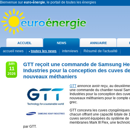
Bienvenue sur
euro-énergie
, le portail de toutes les énergies
ACCUEIL
NEWS
ANNUAIRE
accueil news
toutes les news
interviews
Résumé de l'actualité
juin
GTT reçoit une commande de Samsung He
11
Industries pour la conception des cuves d
2026
nouveaux méthaniers
GTT
annonce avoir reçu, au deuxième 
une commande du chantier naval Sa
Industries pour la conception des cuv
nouveaux méthaniers pour le compte 
grec.
GTT concevra les cuves cryogéniques 
chacun offrant une capacité totale de
cuves seront équipées du système de
membranes Mark III Flex, une techno
par GTT.