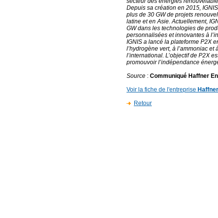
secteur des énergies renouvelable
Depuis sa création en 2015, IGNIS
plus de 30 GW de projets renouve
latine et en Asie. Actuellement, IG
GW dans les technologies de produ
personnalisées et innovantes à l’
IGNIS a lancé la plateforme P2X en
l’hydrogène vert, à l’ammoniac et 
l’international. L’objectif de P2X e
promouvoir l’indépendance énergé
Source
:
Communiqué Haffner En
Voir la fiche de l'entreprise
Haffne
Retour