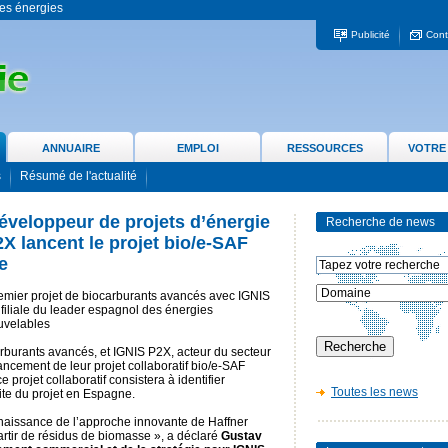
 les énergies
Publicité
Cont
ANNUAIRE
EMPLOI
RESSOURCES
VOTRE
s
Résumé de l'actualité
développeur de projets d’énergie
Recherche de news
X lancent le projet bio/e-SAF
e
emier projet de biocarburants avancés avec IGNIS
filiale du leader espagnol des énergies
uvelables
arburants avancés, et IGNIS P2X, acteur du secteur
ncement de leur projet collaboratif bio/e-SAF
projet collaboratif consistera à identifier
Toutes les news
ite du projet en Espagne.
naissance de l’approche innovante de Haffner
artir de résidus de biomasse », a déclaré
Gustav