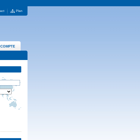
act
Plan
 COMPTE