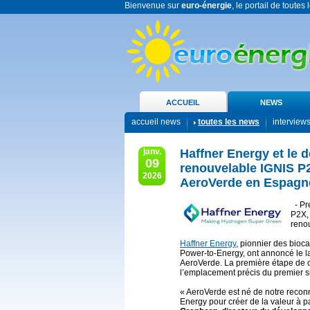
Bienvenue sur
euro-énergie
, le portail de toutes
ACCUEIL
NEWS
accueil news
toutes les news
interview
janv.
Haffner Energy et le 
09
renouvelable IGNIS P2
2026
AeroVerde en Espagn
- Pr
P2X, 
reno
Haffner Energy
, pionnier des bioc
Power-to-Energy, ont annoncé le la
AeroVerde. La première étape de ce 
l’emplacement précis du premier s
« AeroVerde est né de notre recon
Energy pour créer de la valeur à p