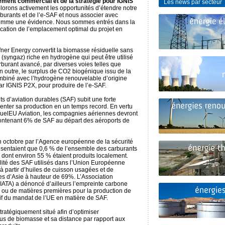
ement commercial et de la stratégie pour IGNIS
Les news par secteur
orons activement les opportunités d’étendre notre
burants et de l’e-SAF et nous associer avec
comme une évidence. Nous sommes entrés dans la
fication de l’emplacement optimal du projet en
fner Energy convertit la biomasse résiduelle sans
 (syngaz) riche en hydrogène qui peut être utilisé
burant avancé, par diverses voies telles que
En outre, le surplus de CO2 biogénique issu de la
mbiné avec l’hydrogène renouvelable d’origine
r IGNIS P2X, pour produire de l’e-SAF.
 d’aviation durables (SAF) subit une forte
nter sa production en un temps record. En vertu
elEU Aviation, les compagnies aériennes devront
contenant 6% de SAF au départ des aéroports de
en octobre par l’Agence européenne de la sécurité
sentaient que 0,6 % de l’ensemble des carburants
 dont environ 55 % étaient produits localement.
lité des SAF utilisés dans l’Union Européenne
 à partir d’huiles de cuisson usagées et de
s d’Asie à hauteur de 69%. L’Association
 (IATA) a dénoncé d’ailleurs l’empreinte carbone
ou de matières premières pour la production de
ctif du mandat de l’UE en matière de SAF.
tratégiquement situé afin d’optimiser
dus de biomasse et sa distance par rapport aux