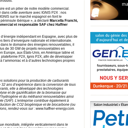
roduits.
ire est un pilier de notre modèle commercial.
 dans cette aventure avec IGNIS P2X : nos
’IGNIS sur le marché espagnol en font le
 péninsule ibérique », a déclaré
Marcella Franchi,
mmercial et responsable SAF chez Haffner
re d’énergie indépendant en Espagne, avec plus de
 tiers d’envergure nationale et internationale.
dans le domaine des énergies renouvelables, il
 plus de 30 GW de projets renouvelables en
n Europe, aux États-Unis, en Amérique latine et
 plateforme P2X, Ignis P2X, afin de développer
, à l’ammoniac et à d’autres technologies propres
es solutions pour la production de carburants
e 32 ans d’expérience dans la conversion de tous
rants, elle a développé des technologies
lyse et de gazéification de la biomasse qui
 l’hydrogène et du méthanol renouvelables ainsi
le (SAF). L’entreprise contribue également à
roduction de CO2 biogénique et de biocarbone (ou
tions, rendez-vous sur : www.haffner-energy.com.
que mondiale, intégrée verticalement dans le