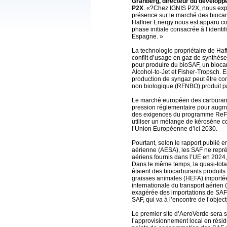
Granberg, directeur du développ
P2X
. «?Chez IGNIS P2X, nous expl
présence sur le marché des biocar
Haffner Energy nous est apparu 
phase initiale consacrée à l’identi
Espagne. »
La technologie propriétaire de Haf
conflit d’usage en gaz de synthèse
pour produire du bioSAF, un biocar
Alcohol-to-Jet et Fisher-Tropsch. 
production de syngaz peut être co
non biologique (RFNBO) produit pa
Le marché européen des carburants
pression réglementaire pour augme
des exigences du programme ReFu
utiliser un mélange de kérosène 
l’Union Européenne d’ici 2030.
Pourtant, selon le rapport publié 
aérienne (AESA), les SAF ne repré
aériens fournis dans l’UE en 2024,
Dans le même temps, la quasi-tota
étaient des biocarburants produits
graisses animales (HEFA) importée
internationale du transport aérien
exagérée des importations de SAF 
SAF, qui va à l’encontre de l’obje
Le premier site d’AeroVerde sera s
l’approvisionnement local en rési