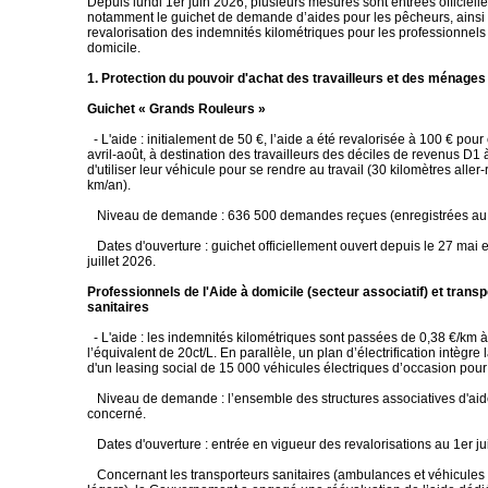
Depuis lundi 1er juin 2026, plusieurs mesures sont entrées officiell
notamment le guichet de demande d’aides pour les pêcheurs, ainsi
revalorisation des indemnités kilométriques pour les professionnels 
domicile.
1. Protection du pouvoir d'achat des travailleurs et des ménages
Guichet « Grands Rouleurs »
- L'aide : initialement de 50 €, l’aide a été revalorisée à 100 € pour
avril-août, à destination des travailleurs des déciles de revenus D1 
d'utiliser leur véhicule pour se rendre au travail (30 kilomètres aller
km/an).
Niveau de demande : 636 500 demandes reçues (enregistrées au 2
Dates d'ouverture : guichet officiellement ouvert depuis le 27 mai e
juillet 2026.
Professionnels de l'Aide à domicile (secteur associatif) et trans
sanitaires
- L'aide : les indemnités kilométriques sont passées de 0,38 €/km à 
l’équivalent de 20ct/L. En parallèle, un plan d’électrification intègre
d'un leasing social de 15 000 véhicules électriques d’occasion pour
Niveau de demande : l’ensemble des structures associatives d'aide
concerné.
Dates d'ouverture : entrée en vigueur des revalorisations au 1er ju
Concernant les transporteurs sanitaires (ambulances et véhicules 