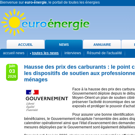
Bienvenue sur
euro-énergie
, le portail de toutes les énergies
ACCUEIL
NEWS
ANNUAIRE
accueil news
toutes les news
interviews
Résumé de l'actualité
juin
Hausse des prix des carburants : le point 
03
les dispositifs de soutien aux professionne
2026
ménages
Face à la hausse des prix des carburan
Gouvernement déploie depuis le début
Moyen-Orient un plan de soutien ciblé 
préserver l'activité économique des se
exposés et protéger le pouvoir d'achat 
Pour assurer une bonne identification 
bénéficiaires, le Gouvernement récapitule l’ensemble des aides disp
calendrier opérationnel ainsi que l'état d'avancement des demandes
mesures déployées par le Gouvernement sont également détaillées s