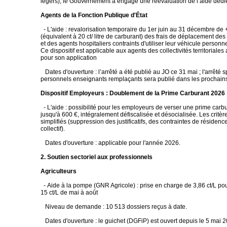
légers), le Gouvernement a engagé une réévaluation de l’aide dédi
Agents de la Fonction Publique d'État
- L'aide : revalorisation temporaire du 1er juin au 31 décembre de
(équivalent à 20 ct/ litre de carburant) des frais de déplacement des 
et des agents hospitaliers contraints d'utiliser leur véhicule personne
Ce dispositif est applicable aux agents des collectivités territoriales
pour son application
Dates d'ouverture : l’arrêté a été publié au JO ce 31 mai ; l'arrêté 
personnels enseignants remplaçants sera publié dans les prochains
Dispositif Employeurs : Doublement de la Prime Carburant 2026
- L'aide : possibilité pour les employeurs de verser une prime carb
jusqu'à 600 €, intégralement défiscalisée et désocialisée. Les critèr
simplifiés (suppression des justificatifs, des contraintes de résidenc
collectif).
Dates d'ouverture : applicable pour l'année 2026.
2. Soutien sectoriel aux professionnels
Agriculteurs
- Aide à la pompe (GNR Agricole) : prise en charge de 3,86 ct/L pour
15 ct/L de mai à août
Niveau de demande : 10 513 dossiers reçus à date.
Dates d'ouverture : le guichet (DGFiP) est ouvert depuis le 5 mai 