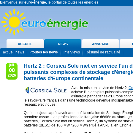
Bienvenue sur
euro-énergie
, le portail de toutes les énergies
ACCUEIL
NEWS
ANNUAIRE
accueil news
toutes les news
interviews
Résumé de l'actualité
juil.
Hertz 2 : Corsica Sole met en service l'un 
08
puissants complexes de stockage d'énergi
2026
batteries d'Europe continentale
Avec la mise en service de Hertz 2,
Co
achève l'un des plus puissants compl
d'énergie par batteries d'Europe contine
le savoir-faire français dans une technologie devenue indispensable
réseaux électriques.
Quelques jours après avoir annoncé la création de Stockage Énerg
première association professionnelle française dédiée au stockage 
batteries, Corsica Sole met en service Hertz 2, un système de stock
batteries (BESS) de 100 MW / 200 MWh situé à Aruküla, en Estonie.