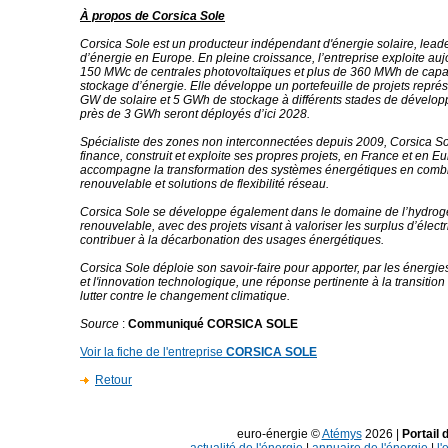
À propos de Corsica Sole
Corsica Sole est un producteur indépendant d'énergie solaire, lead
d’énergie en Europe. En pleine croissance, l’entreprise exploite auj
150 MWc de centrales photovoltaïques et plus de 360 MWh de capa
stockage d’énergie. Elle développe un portefeuille de projets repré
GW de solaire et 5 GWh de stockage à différents stades de dévelo
près de 3 GWh seront déployés d’ici 2028.
Spécialiste des zones non interconnectées depuis 2009, Corsica S
finance, construit et exploite ses propres projets, en France et en Eu
accompagne la transformation des systèmes énergétiques en combi
renouvelable et solutions de flexibilité réseau.
Corsica Sole se développe également dans le domaine de l’hydro
renouvelable, avec des projets visant à valoriser les surplus d’électri
contribuer à la décarbonation des usages énergétiques.
Corsica Sole déploie son savoir-faire pour apporter, par les énergi
et l'innovation technologique, une réponse pertinente à la transitio
lutter contre le changement climatique.
Source
:
Communiqué CORSICA SOLE
Voir la fiche de l'entreprise
CORSICA SOLE
Retour
euro-énergie ©
Atémys
2026 |
Portail 