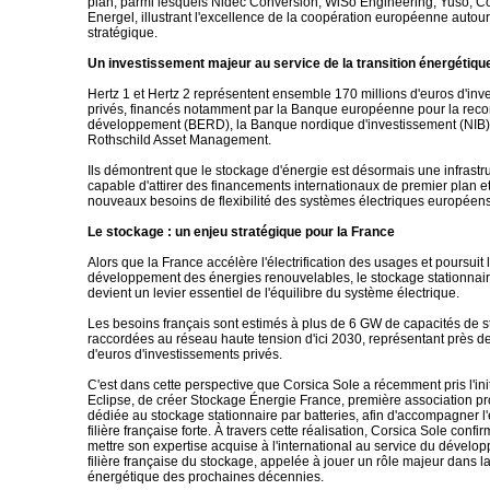
plan, parmi lesquels Nidec Conversion, WiSo Engineering, Yuso, C
Energel, illustrant l'excellence de la coopération européenne autour
stratégique.
Un investissement majeur au service de la transition énergétiqu
Hertz 1 et Hertz 2 représentent ensemble 170 millions d'euros d'in
privés, financés notamment par la Banque européenne pour la recons
développement (BERD), la Banque nordique d'investissement (NIB
Rothschild Asset Management.
Ils démontrent que le stockage d'énergie est désormais une infrastr
capable d'attirer des financements internationaux de premier plan 
nouveaux besoins de flexibilité des systèmes électriques européens
Le stockage : un enjeu stratégique pour la France
Alors que la France accélère l'électrification des usages et poursuit 
développement des énergies renouvelables, le stockage stationnaire
devient un levier essentiel de l'équilibre du système électrique.
Les besoins français sont estimés à plus de 6 GW de capacités de 
raccordées au réseau haute tension d'ici 2030, représentant près de
d'euros d'investissements privés.
C'est dans cette perspective que Corsica Sole a récemment pris l'init
Eclipse, de créer Stockage Énergie France, première association pr
dédiée au stockage stationnaire par batteries, afin d'accompagner 
filière française forte. À travers cette réalisation, Corsica Sole conf
mettre son expertise acquise à l'international au service du dévelo
filière française du stockage, appelée à jouer un rôle majeur dans la
énergétique des prochaines décennies.