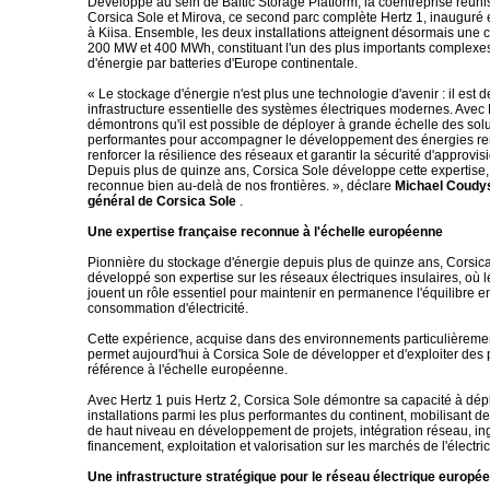
Développé au sein de Baltic Storage Platform, la coentreprise réun
Corsica Sole et Mirova, ce second parc complète Hertz 1, inauguré e
à Kiisa. Ensemble, les deux installations atteignent désormais une c
200 MW et 400 MWh, constituant l'un des plus importants complexe
d'énergie par batteries d'Europe continentale.
« Le stockage d'énergie n'est plus une technologie d'avenir : il est
infrastructure essentielle des systèmes électriques modernes. Avec 
démontrons qu'il est possible de déployer à grande échelle des sol
performantes pour accompagner le développement des énergies re
renforcer la résilience des réseaux et garantir la sécurité d'approvi
Depuis plus de quinze ans, Corsica Sole développe cette expertise,
reconnue bien au-delà de nos frontières. », déclare
Michael Coudys
général de Corsica Sole
.
Une expertise française reconnue à l'échelle européenne
Pionnière du stockage d'énergie depuis plus de quinze ans, Corsic
développé son expertise sur les réseaux électriques insulaires, où l
jouent un rôle essentiel pour maintenir en permanence l'équilibre en
consommation d'électricité.
Cette expérience, acquise dans des environnements particulièreme
permet aujourd'hui à Corsica Sole de développer et d'exploiter des 
référence à l'échelle européenne.
Avec Hertz 1 puis Hertz 2, Corsica Sole démontre sa capacité à dép
installations parmi les plus performantes du continent, mobilisant 
de haut niveau en développement de projets, intégration réseau, in
financement, exploitation et valorisation sur les marchés de l'électric
Une infrastructure stratégique pour le réseau électrique europé