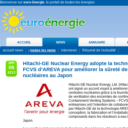
Bienvenue sur
euro-énergie
, le portail de toutes les énergies
ACCUEIL
NEWS
ANNUAIRE
accueil news
toutes les news
interviews
Résumé de l'actualité
juin
Hitachi-GE Nuclear Energy adopte la techn
05
FCVS d’AREVA pour améliorer la sûreté de
2013
nucléaires au Japon
Hitachi-GE Nuclear Energy, Ltd. (Hita
ont signé un accord visant à améliorer
centrales nucléaires grâce à la fourni
de ventilation des enceintes de confin
Containment Venting Systems – FCVS
entreprises ont l’intention de collabore
par Hitachi-GE de la technologie ARE
conception, la fabrication et l’installat
composants dans les réacteurs à eau 
Japon.