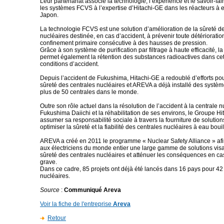
Leur partenariat associe la technologie, l’expérience et le savoir-f
les systèmes FCVS à l’expertise d’Hitachi-GE dans les réacteurs à 
Japon.
La technologie FCVS est une solution d’amélioration de la sûreté d
nucléaires destinée, en cas d’accident, à prévenir toute détérioratio
confinement primaire consécutive à des hausses de pression.
Grâce à son système de purification par filtrage à haute efficacité, 
permet également la rétention des substances radioactives dans cet
conditions d’accident.
Depuis l’accident de Fukushima, Hitachi-GE a redoublé d’efforts pou
sûreté des centrales nucléaires et AREVA a déjà installé des syst
plus de 50 centrales dans le monde.
Outre son rôle actuel dans la résolution de l’accident à la centrale 
Fukushima Daiichi et la réhabilitation de ses environs, le Groupe Hi
assumer sa responsabilité sociale à travers la fourniture de solutio
optimiser la sûreté et la fiabilité des centrales nucléaires à eau bouil
AREVA a créé en 2011 le programme « Nuclear Safety Alliance » af
aux électriciens du monde entier une large gamme de solutions visa
sûreté des centrales nucléaires et atténuer les conséquences en ca
grave.
Dans ce cadre, 85 projets ont déjà été lancés dans 16 pays pour 42 
nucléaires.
Source
:
Communiqué Areva
Voir la fiche de l'entreprise
Areva
Retour