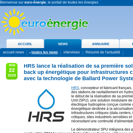
Bienvenue sur
euro-énergie
, le portail de toutes les énergies
ACCUEIL
NEWS
ANNUAIRE
accueil news
toutes les news
interviews
Résumé de l'actualité
mai
HRS lance la réalisation de sa première so
22
back up énergétique pour infrastructures c
2026
avec la technologie de Ballard Power Sys
HRS
, concepteur et fabricant français
des stations de ravitaillement en hyd
le début de la réalisation de sa prem
Unit (SPU), une solution modulaire de
électrique hydrogène conçue comme 
énergétique destinée à la sécurisatio
infrastructures critiques (data centers, 
critiques, sites industriels sensibles et
nécessitant une continuité d'alimentat
Le démonstrateur SPU intégrera des p