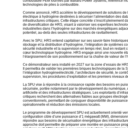
combustible PEM fournies par Ballard Power Systems, référence m
technologies de piles à combustible.
Comme annoncé, HRS accélère le développement de solutions de 
électrique à hydrogène destinées à sécuriser l’alimentation des dat
infrastructures critiques. Cette étape concrète s’inscrit pleinement d
de diversification de HRS, visant à valoriser ses expertises technol
industrielles dans l’hydrogène sur des marchés énergétiques adjace
potentiel, au-delà des seules infrastructures de ravitaillement.
Avec le SPU, HRS entend capitaliser sur ses savoir-faire historique
stockage et la distribution d’hydrogène, l’intégration de systèmes c
sécurité industrielle et la supervision en temps réel, tout en restant 
cœur technologique hydrogène. HRS engage ainsi une nouvelle ét
l’élargissement de son positionnement sur la chaîne de valeur de l
Ce démonstrateur sera installé en 2027 sur la zone d’essais de H
Il permettra de valider les premières briques technologiques de la
l’intégration hydrogèneélectricité, l’architecture de sécurité, le con
supervision, les procédures d’exploitation et les premiers niveaux 
La SPU vise à répondre à la croissance rapide des besoins en puis
sécurisée, portée notamment par le développement du numérique, de
artificielle et des infrastructures stratégiques. Les exploitants d’infra
critiques recherchent des alternatives fiables aux groupes électrog
conventionnels, permettant de conjuguer disponibilité de puissance,
opérationnelle et réduction des émissions locales.
Le programme de développement SPU est actuellement orienté ver
configuration cible d’une puissance d’1 mégawatt (MW), dimension
répondre aux besoins de sécurisation énergétique des infrastructure
approche doit permettre de préparer une montée en puissance prog