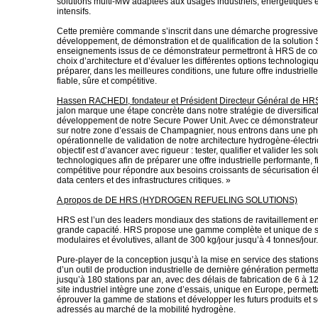
solutions multi-MW adaptées aux usages industriels, énergétiques 
intensifs.
Cette première commande s’inscrit dans une démarche progressive
développement, de démonstration et de qualification de la solution
enseignements issus de ce démonstrateur permettront à HRS de co
choix d’architecture et d’évaluer les différentes options technologiq
préparer, dans les meilleures conditions, une future offre industriell
fiable, sûre et compétitive.
Hassen RACHEDI, fondateur et Président Directeur Général de HR
jalon marque une étape concrète dans notre stratégie de diversificat
développement de notre Secure Power Unit. Avec ce démonstrateur, 
sur notre zone d’essais de Champagnier, nous entrons dans une p
opérationnelle de validation de notre architecture hydrogène-électric
objectif est d’avancer avec rigueur : tester, qualifier et valider les so
technologiques afin de préparer une offre industrielle performante, f
compétitive pour répondre aux besoins croissants de sécurisation é
data centers et des infrastructures critiques. »
A propos de DE HRS (HYDROGEN REFUELING SOLUTIONS)
HRS est l’un des leaders mondiaux des stations de ravitaillement 
grande capacité. HRS propose une gamme complète et unique de s
modulaires et évolutives, allant de 300 kg/jour jusqu’à 4 tonnes/jour.
Pure-player de la conception jusqu’à la mise en service des statio
d’un outil de production industrielle de dernière génération permet
jusqu’à 180 stations par an, avec des délais de fabrication de 6 à 
site industriel intègre une zone d’essais, unique en Europe, permetta
éprouver la gamme de stations et développer les futurs produits et s
adressés au marché de la mobilité hydrogène.