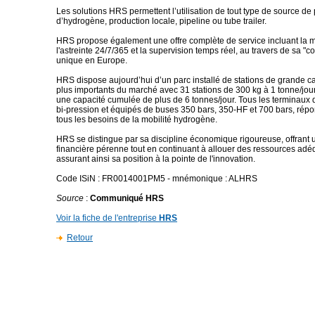
Les solutions HRS permettent l’utilisation de tout type de source de
d’hydrogène, production locale, pipeline ou tube trailer.
HRS propose également une offre complète de service incluant la 
l'astreinte 24/7/365 et la supervision temps réel, au travers de sa "c
unique en Europe.
HRS dispose aujourd’hui d’un parc installé de stations de grande c
plus importants du marché avec 31 stations de 300 kg à 1 tonne/jour
une capacité cumulée de plus de 6 tonnes/jour. Tous les terminaux d
bi-pression et équipés de buses 350 bars, 350-HF et 700 bars, répo
tous les besoins de la mobilité hydrogène.
HRS se distingue par sa discipline économique rigoureuse, offrant u
financière pérenne tout en continuant à allouer des ressources adé
assurant ainsi sa position à la pointe de l'innovation.
Code ISiN : FR0014001PM5 - mnémonique : ALHRS
Source
:
Communiqué HRS
Voir la fiche de l'entreprise
HRS
Retour