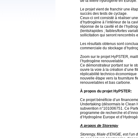
de la filière hydrogène en Europe.
Le projet vient de franchir une ét
succès des tests de cyclage.
Ceux-ci ont consisté à réaliser un
d’hydrogène à l’intérieur de la cavi
réponse de la cavité et de l’hydrogè
(lents/rapides ; faibles/fortes vari
sollicitation qui seront rencontré
Les résultats obtenus sont concluant
commerciale du stockage d’hydrog
Zoom sur le projet HyPSTER, maill
l’hydrogène renouvelable
Ce démonstrateur portant sur le s
ouvre la voie à la création d’une fi
réplicabilité technico-économique 
nouvelle étape vers la fourniture f
renouvelables et bas carbone.
À propos du projet HyPSTER:
Ce projet bénéficie d’un financem
Undertaking (désormais le Clean H
subvention n°101006751. Ce Parten
programme de recherche et d’inno
d’Hydrogène Europe et d’Hydrog
A propos de Storengy
Storengy, filiale d’ENGIE, est l’u