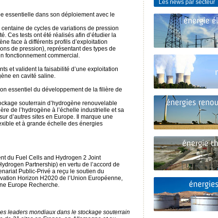
Les news par secteur
ape essentielle dans son déploiement avec le
e centaine de cycles de variations de pression
té. Ces tests ont été réalisés afin d’étudier la
ne face à différents profils d’exploitation
ations de pression), représentant des types de
s en fonctionnement commercial.
s et valident la faisabilité d’une exploitation
ène en cavité saline.
on essentiel du développement de la filière de
tockage souterrain d’hydrogène renouvelable
lière de l’hydrogène à l’échelle industrielle et sa
sur d’autres sites en Europe. Il marque une
lexible et à grande échelle des énergies
ent du Fuel Cells and Hydrogen 2 Joint
ydrogen Partnership) en vertu de l’accord de
ariat Public-Privé a reçu le soutien du
vation Horizon H2020 de l’Union Européenne,
ène Europe Recherche.
n des leaders mondiaux dans le stockage souterrain