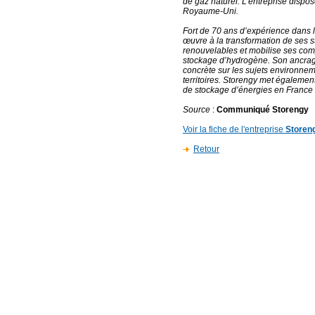
de gaz naturel. L’entreprise dispo
Royaume-Uni.
Fort de 70 ans d’expérience dans l’
œuvre à la transformation de ses 
renouvelables et mobilise ses com
stockage d’hydrogène. Son ancrag
concrète sur les sujets environne
territoires. Storengy met également
de stockage d’énergies en France et
Source
:
Communiqué Storengy
Voir la fiche de l'entreprise
Storen
Retour