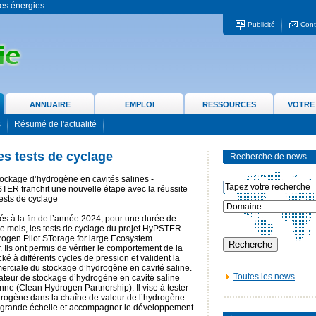
 les énergies
Publicité
Cont
ANNUAIRE
EMPLOI
RESSOURCES
VOTRE
s
Résumé de l'actualité
s tests de cyclage
Recherche de news
ockage d’hydrogène en cavités salines -
TER franchit une nouvelle étape avec la réussite
ests de cyclage
s à la fin de l’année 2024, pour une durée de
e mois, les tests de cyclage du projet HyPSTER
rogen Pilot STorage for large Ecosystem
 Ils ont permis de vérifier le comportement de la
ké à différents cycles de pression et valident la
merciale du stockage d’hydrogène en cavité saline.
Toutes les news
teur de stockage d’hydrogène en cavité saline
ne (Clean Hydrogen Partnership). Il vise à tester
ydrogène dans la chaîne de valeur de l’hydrogène
us grande échelle et accompagner le développement