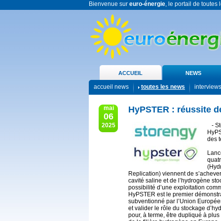
Bienvenue sur
euro-énergie
, le portail de toutes
ACCUEIL
NEWS
accueil news
toutes les news
interview
mai
HyPSTER : réussite de
06
2025
- St
HyPS
des t
Lancé
quatr
(Hyd
Replication) viennent de s’achever.
cavité saline et de l’hydrogène stoc
possibilité d’une exploitation com
HyPSTER est le premier démonstra
subventionné par l’Union Européen
et valider le rôle du stockage d’h
pour, à terme, être dupliqué à pl