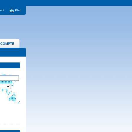
act
Plan
 COMPTE