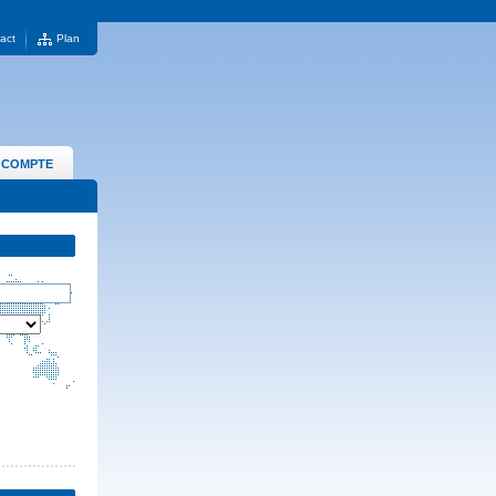
act
Plan
 COMPTE