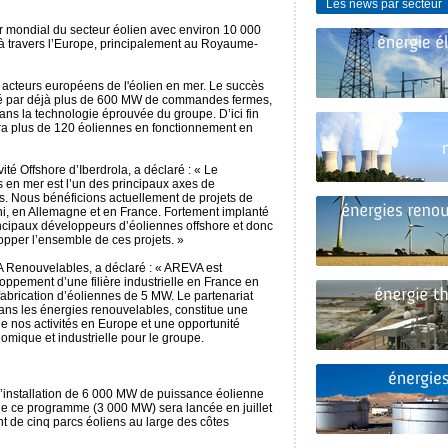
Les news par secteur
r mondial du secteur éolien avec environ 10 000
 travers l’Europe, principalement au Royaume-
 acteurs européens de l'éolien en mer. Le succès
sé par déjà plus de 600 MW de commandes fermes,
dans la technologie éprouvée du groupe. D’ici fin
era plus de 120 éoliennes en fonctionnement en
ité Offshore d’Iberdrola, a déclaré : « Le
 en mer est l’un des principaux axes de
. Nous bénéficions actuellement de projets de
 en Allemagne et en France. Fortement implanté
ncipaux développeurs d’éoliennes offshore et donc
opper l’ensemble de ces projets. »
A Renouvelables, a déclaré : « AREVA est
ppement d’une filière industrielle en France en
abrication d’éoliennes de 5 MW. Le partenariat
ans les énergies renouvelables, constitue une
e nos activités en Europe et une opportunité
mique et industrielle pour le groupe.
l’installation de 6 000 MW de puissance éolienne
de ce programme (3 000 MW) sera lancée en juillet
t de cinq parcs éoliens au large des côtes