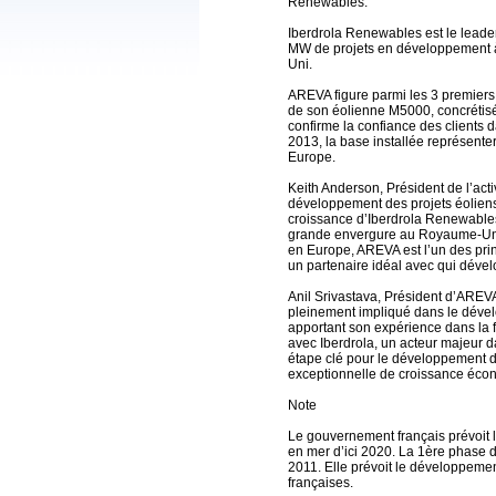
Renewables.
Iberdrola Renewables est le leade
MW de projets en développement à
Uni.
AREVA figure parmi les 3 premiers
de son éolienne M5000, concréti
confirme la confiance des clients 
2013, la base installée représent
Europe.
Keith Anderson, Président de l’activ
développement des projets éoliens
croissance d’Iberdrola Renewables
grande envergure au Royaume-Uni,
en Europe, AREVA est l’un des pri
un partenaire idéal avec qui dével
Anil Srivastava, Président d’AREV
pleinement impliqué dans le dévelo
apportant son expérience dans la f
avec Iberdrola, un acteur majeur d
étape clé pour le développement d
exceptionnelle de croissance écono
Note
Le gouvernement français prévoit 
en mer d’ici 2020. La 1ère phase 
2011. Elle prévoit le développemen
françaises.