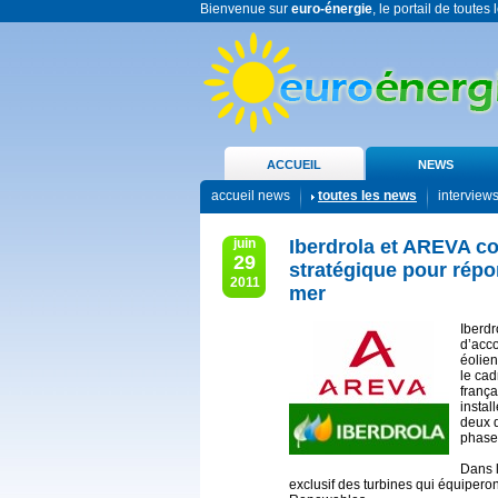
Bienvenue sur
euro-énergie
, le portail de toutes
ACCUEIL
NEWS
accueil news
toutes les news
interview
juin
Iberdrola et AREVA co
29
stratégique pour répon
2011
mer
Iberd
d’acco
éolien
le ca
frança
instal
deux d
phase 
Dans l
exclusif des turbines qui équipero