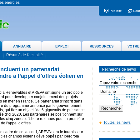
 les énergies
Publicité
Cont
ANNUAIRE
EMPLOI
RESSOURCES
VOTRE
s
Résumé de l'actualité
ncluent un partenariat
Recherche de news
dre a l’appel d'offres éolien en
rola Renewables et AREVA ont signé un protocole
rd pour développer conjointement des projets
s en mer en France. Ce partenariat s’inscrit dans
dre du programme annoncé par le gouvernement
is, qui fixe un objectif de 6 gigawatts de puissance
lée d'ici 2020. Les partenaires se positionnent sur
es cinq zones offshore retenues pour la première
Toutes les news
de l'appel d'offres.
e cadre de cet accord, AREVA sera le fournisseur
nt les champs éoliens développés par Iberdrola