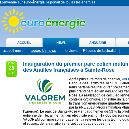
Bienvenue sur
euro-énergie
, le portail de toutes les énergies
ACCUEIL
NEWS
ANNUAIRE
accueil news
toutes les news
interviews
Résumé de l'actualité
janv.
Inauguration du premier parc éolien multi
28
des Antilles françaises à Sainte-Rose
2019
Après plusieurs mois de chantier,
VAL
Banque des Territoires, la SEML Gua
leurs partenaires inaugurent ce samedi
plus grand parc éolien des Antilles fra
Rose. La réalisation de ces 8 éolienn
contexte cyclonique, constitue un jalo
la transition énergétique guadeloupé
par la PPE 2018 (Programmation Plur
l’Energie). Le parc de Sainte-Rose vient augmenter de 53 % la prod
éolienne de l’île, alimentant en électricité environ 17 000 personnes
VALOREM confirme son engagement à relever les défis technologiqu
et sociaux de la transition énergétique guadeloupéenne.