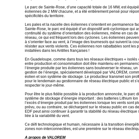
Le parc de Sainte-Rose, d’une capacité totale de 16 MW, est équipé
éoliennes de 2 MW chacune, et a été entièrement pensé pour répo
spécificités du territoire.
Les pales et la nacelle des éoliennes s’orientent en permanence fac
Sainte-Rose, le parc est équipé d’un dispositif anti-cyclonique qui a
continuité du système d’orientation des éoliennes, même en cas d
réseau, ce qui est fréquent lors des cyclones. Les éoliennes peuvent
à s’orienter face au vent, à l’image des tournesols qui suivent la cour
résister aux vents violents. Ces éoliennes non rabattables sont les 
installées dans les Antilles françaises !
En Guadeloupe, comme dans tous les réseaux électriques « isolés »,
entre production et consommation doit être maintenu en permanence.
l’énergie produite par les éoliennes sans bouleverser le réseau, u
gestion de l’énergie, spécialement développé par VALOREM, comm
éolien et son système de stockage. Le producteur transmet son profi
pour le lendemain au gestionnaire de réseau électrique public et s’
respecter le jour-même.
Pour être le plus fidèle possible à la production annoncée, le parc 
système de stockage d’énergie important : des batteries Lithium I
l’excès d’énergie produit par les éoliennes lorsque les vents sont pl
prévu, ou au contraire, se déchargent sur le réseau public en cas d
EDF peut ainsi continuer à garantir la stabilité du réseau électrique
liée à la variabilité du vent.
Ce défi technologique et humain, nécessaire à la transition énergét
zones non-interconnectées, est une première sur le réseau électriqu
A propos de VALOREM