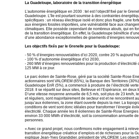
La Guadeloupe, laboratoire de la transition énergétique
L’autonomie énergétique en 2030 : tel est l’objectif fixé par le Grene
Guadeloupe. L’île est pourtant soumise à des contraintes énergétiqu
spécifiques : un réseau électrique isolé et donc plus fragile, une f
aux énergies fossiles importées, une vulnérabilité face aux change
climatiques. Elle possède cependant de nombreux atouts, qui en fon
de la transition énergétique. En effet, la Guadeloupe bénéficie d’une
d’une abondance exceptionnelles de gisements d’énergies renouve
Les objectifs fixés par le Grenelle pour la Guadeloupe:
- 50 % d’énergies renouvelables d’ici 2020, contre 20 % aujourd’hui
- 100 % d’autonomie énergétique d’ici 2030,
- 260 MW d’énergies renouvelables pour la production d’électricité d
125 MW à ce jour.
Le parc éolien de Sainte-Rose, géré par la société Sainte-Rose Ene
actionnaires sont VALOREM (65%), la Banque des Territoires (30%)
Guadeloupe EnR (5%), a commencé à produire de l’électricité vert
2018. Il se répartit sur deux sites, Bellevue et l’Espérance, en deux l
D’une vitesse moyenne annuelle de 6,5 m/s, soit plus de 23 km/h, le
et réguliers, sont majoritairement de secteur est et ne rencontrent 
jusqu’aux éoliennes, la zone étant ouverte depuis la mer. La topogra
conditions de vent sont donc idéales pour transformer l’énergie éol
électricité. Chaque année les 8 éoliennes de Sainte-Rose Energies
environ 33 000 MWh d’électricité, soit la consommation annuelle d
personnes.
« Avec ce grand projet, nous confirmons notre engagement à relever
transition énergétique créatrice d’emplois et de richesses pour la 
explique Jean-Yves Grandidier, président de VALOREM. Les objectif