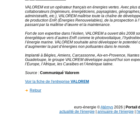
VALOREM est un opérateur français en énergies vertes. Avec plus 
collaborateurs (ingénieurs, énergéticiens, paysagistes, géographe
administratifs, etc.), VALOREM maîtrise toute la chaîne de dévelop
de production EnR (Énergies Renouvelables), de la prospection à l’
passant par la maîtrise d’œuvre et la maintenance.
Fort de son expertise dans l’éolien, VALOREM a ouvert dès 2008 s
énergétique vers d’autres EnR comme le photovoltaïque, l’hydroélec
l’énergie marine. VALOREM souhaite ainsi développer le potentiel des
d’augmenter la part d’énergies non polluantes dans le monde.
Implanté à Bègles, Amiens, Carcassonne, Aix-en-Provence, Nantes 
Guadeloupe, le groupe VALOREM développe aujourd’hui son expert
l’Europe, l’Afrique, les Caraïbes et l’Amérique latine.
Source
:
Communiqué Valorem
Voir la fiche de l'entreprise
VALOREM
Retour
euro-énergie ©
Atémys
2026 |
Portail 
actualité de l'énergie
|
annuaire de l'énergie
|
l'