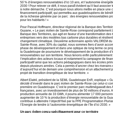
50 % d’énergies renouvelables d’ici 10 ans, et l’autonomie énergéti
2030 ! Pour relever ce défi, il nous paraît évident qu’il faut associer 
à notre démarche. C’est pourquoi nous allons mettre en place une
financement participatif, qui permettra aux guadeloupéens de bénéf
de la richesse générée par ce parc : des énergies renouvelables pr
pour les habitants ! »
Pour Pascal Hoffmann, directeur régional de la Banque des Territoire
Guyane, « Le parc éolien de Sainte-Rose correspond parfaitement à
Banque des Territoires, qui agit en faveur d’une transformation des te
entreprises vers des modèles bas carbone plus durables et résilient
changement climatique. Deuxième actionnaire après VALOREM du 
Sainte-Rose, avec 30% du capital, nous sommes fiers d’avoir acc
phase de développement et dans une optique de long terme ce proje
la Guadeloupe de poursuivre le développement de la production d’
renouvelables sur son territoire. Nous tenons enfin particulièrement
l’implication des acteurs locaux et notamment la campagne de fin
participatif ainsi que les actions pédagogiques dans les écoles pr
depuis plusieurs années. Cela a permis d’ancrer chez les riverains 
d’aujourd’hui et de demain une compréhension et un attachement pa
projet de transition énergétique de leur territoire. »
Albert Elatré, président de la SEML Guadeloupe EnR, explique « 
décidé d’investir dans le parc éolien de Sainte-Rose car celui-ci co
première en Guadeloupe. C’est le premier parc multimégawatt des A
françaises, avec un investissement de plus de 50 millions d’euros. 
production annuelle de 33 GWh, il pourra alimenter 17 000 personn
augmenter de 10 % la production d’énergie renouvelable de la Gu
contribue à atteindre l’objectif fixé par la PPE Programmation Pluri
l’Energie de tendre à l’autonomie énergétique de l’île d’ici 2030. »
Un parc éolien conçu spécifiquement pour ce territoire