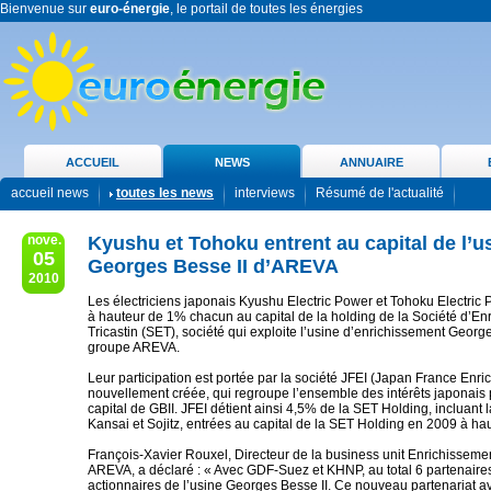
Bienvenue sur
euro-énergie
, le portail de toutes les énergies
ACCUEIL
NEWS
ANNUAIRE
accueil news
toutes les news
interviews
Résumé de l'actualité
nove.
Kyushu et Tohoku entrent au capital de l’u
05
Georges Besse II d’AREVA
2010
Les électriciens japonais Kyushu Electric Power et Tohoku Electric 
à hauteur de 1% chacun au capital de la holding de la Société d’En
Tricastin (SET), société qui exploite l’usine d’enrichissement Georg
groupe AREVA.
Leur participation est portée par la société JFEI (Japan France Enri
nouvellement créée, qui regroupe l’ensemble des intérêts japonais
capital de GBII. JFEI détient ainsi 4,5% de la SET Holding, incluant l
Kansai et Sojitz, entrées au capital de la SET Holding en 2009 à ha
François-Xavier Rouxel, Directeur de la business unit Enrichissem
AREVA, a déclaré : « Avec GDF-Suez et KHNP, au total 6 partenaires
actionnaires de l’usine Georges Besse II. Ce nouveau partenariat a