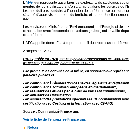
L’
AFG
, qui représente aussi bien les exploitants de stockages soute
nombre de leurs utilisateurs, s’en alarme et alerte les services de l’Eta
texte ne doit pas conduire à l’abandon de la réforme, ce qui serait pr
sécurité d’approvisionnement du territoire et au bon fonctionnemen
gaz.
Les services du Ministère de l'Environnement, de l'Energie et de la 
concertation avec l’ensemble des acteurs gaziers, ont travaillé depu
cette réforme.
L’AFG appelle donc l’Etat à reprendre le fil du processus de réforme
A propos de l'AFG
L’AFG, créée en 1874, est le syndicat professionnel de l’industrie
française (gaz naturel, biométhane et GPL).
Elle promeut les activités de la filière, en assurant leur représe
pouvoirs publics et
- en contribuant à l’élaboration des textes législatifs et réglement
- en contribuant aux travaux européens et internationaux,
- en réalisant des études par le biais de ses sept commissions,
- en diffusant de l’information,
- en assurant des prestations spécialisées (la normalisation avec
certification avec Certigaz et la formation avec CFAFG)
Source
:
Communiqué France gaz
Voir la fiche de l'entreprise
France gaz
Retour