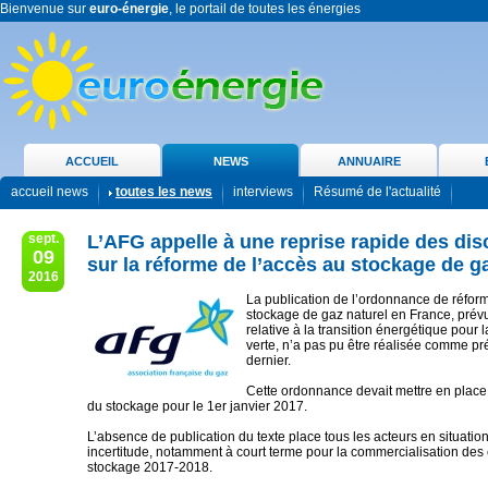
Bienvenue sur
euro-énergie
, le portail de toutes les énergies
ACCUEIL
NEWS
ANNUAIRE
accueil news
toutes les news
interviews
Résumé de l'actualité
sept.
L’AFG appelle à une reprise rapide des di
09
sur la réforme de l’accès au stockage de g
2016
La publication de l’ordonnance de réfor
stockage de gaz naturel en France, prévu
relative à la transition énergétique pour 
verte, n’a pas pu être réalisée comme p
dernier.
Cette ordonnance devait mettre en place
du stockage pour le 1er janvier 2017.
L’absence de publication du texte place tous les acteurs en situation
incertitude, notamment à court terme pour la commercialisation des
stockage 2017-2018.