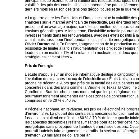
principal risque économique la fiabilité des réseaux électriques et l’
volatilité des prix des combustibles, un phénomène particulièreme
derniers mois en raison des tensions géopolitiques et de la guerre e
« La guerre entre les États-Unis et l’Iran a accentué la volatilité des 
financiers sur le marché américain de l’électricité. Les énergies re
présentent un avantage majeur, car elles permettent de mieux se pr
tensions géopolitiques. À long terme, l’instabilité actuelle pourrait a
investissements dans les renouvelables, avec des effets positifs à la 
climat, mais aussi pour l’indépendance et la sécurité énergétiques. 
Olivier Darmouni
. « En France, l’augmentation de la production nucl
possibilité de limiter à la fois l’augmentation des prix et de l’emprei
leadership en matière d’IA et la relance du nucléaire sont deux ques
stratégiques intiment liées ».
Prix de l’énergie
L’étude s’appuie sur un modèle informatique destiné à cartographier
l’évolution des marchés locaux de l’électricité aux États-Unis au cou
prochaine décennie. Alors que près de la moitié des data centers a
concentrés dans des États comme la Virginie, le Texas, la Caroline 
Caroline du Sud, les chercheurs montrent que les prix régionaux de
pourraient fortement augmenter dans ces zones de concentration, 
comprises entre 20 % et 40 %.
À l’échelle nationale, en revanche, les prix de l’électricité ne progr
d’environ 2 %. La plupart des centrales américaines fonctionnant a
fossiles n’exploitent en effet que 60 % à 70 % de leur capacité totale
les capacités disponibles restent suffisantes pour absorber cette 
énergétique sans provoquer de flambée généralisée des prix. Cett
pourrait toutefois faire augmenter les profits du secteur des énergies
d’environ 20 milliards de dollars par an.