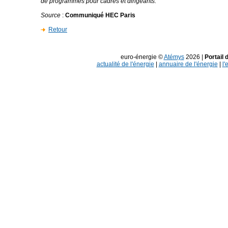
de programmes pour cadres et dirigeants.
Source
:
Communiqué HEC Paris
Retour
euro-énergie ©
Atémys
2026 |
Portail 
actualité de l'énergie
|
annuaire de l'énergie
|
l'