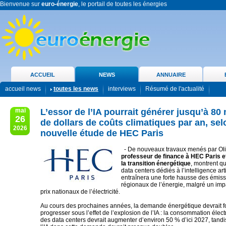
Bienvenue sur
euro-énergie
, le portail de toutes les énergies
ACCUEIL
NEWS
ANNUAIRE
accueil news
toutes les news
interviews
Résumé de l'actualité
mai
L’essor de l’IA pourrait générer jusqu’à 80 
26
de dollars de coûts climatiques par an, se
2026
nouvelle étude de HEC Paris
- De nouveaux travaux menés par Oli
professeur de finance à HEC Paris et
la transition énergétique
, montrent qu
data centers dédiés à l’intelligence artif
entraînera une forte hausse des émiss
régionaux de l’énergie, malgré un impa
prix nationaux de l’électricité.
Au cours des prochaines années, la demande énergétique devrait f
progresser sous l’effet de l’explosion de l’IA : la consommation élec
des data centers devrait augmenter d’environ 50 % d’ici 2027, tandi