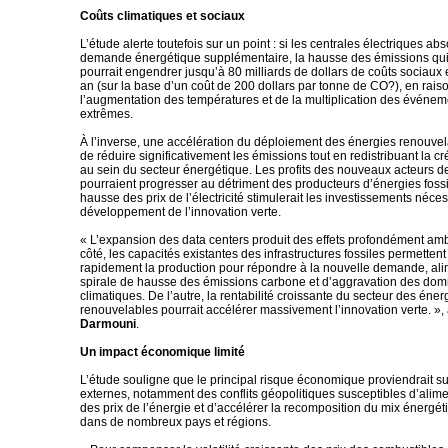
Coûts climatiques et sociaux
L’étude alerte toutefois sur un point : si les centrales électriques ab
demande énergétique supplémentaire, la hausse des émissions qui 
pourrait engendrer jusqu’à 80 milliards de dollars de coûts sociaux 
an (sur la base d’un coût de 200 dollars par tonne de CO?), en rai
l’augmentation des températures et de la multiplication des événem
extrêmes.
À l’inverse, une accélération du déploiement des énergies renouvel
de réduire significativement les émissions tout en redistribuant la cr
au sein du secteur énergétique. Les profits des nouveaux acteurs 
pourraient progresser au détriment des producteurs d’énergies fossi
hausse des prix de l’électricité stimulerait les investissements néce
développement de l’innovation verte.
« L’expansion des data centers produit des effets profondément amb
côté, les capacités existantes des infrastructures fossiles permette
rapidement la production pour répondre à la nouvelle demande, ali
spirale de hausse des émissions carbone et d’aggravation des d
climatiques. De l’autre, la rentabilité croissante du secteur des éner
renouvelables pourrait accélérer massivement l’innovation verte. »,
Darmouni
.
Un impact économique limité
L’étude souligne que le principal risque économique proviendrait su
externes, notamment des conflits géopolitiques susceptibles d’aliment
des prix de l’énergie et d’accélérer la recomposition du mix énergét
dans de nombreux pays et régions.