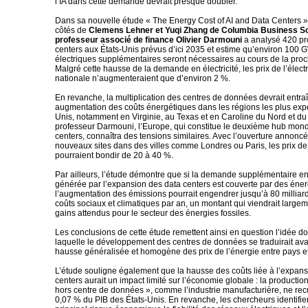
l’IA dans cette demande devrait presque doubler.
Dans sa nouvelle étude « The Energy Cost of AI and Data Centers
côtés de
Clemens Lehner et Yuqi Zhang de Columbia Business S
professeur associé de finance Olivier Darmouni
a analysé 420 pr
centers aux États-Unis prévus d’ici 2035 et estime qu’environ 100 
électriques supplémentaires seront nécessaires au cours de la pro
Malgré cette hausse de la demande en électricité, les prix de l’électri
nationale n’augmenteraient que d’environ 2 %.
En revanche, la multiplication des centres de données devrait entraî
augmentation des coûts énergétiques dans les régions les plus exp
Unis, notamment en Virginie, au Texas et en Caroline du Nord et du
professeur Darmouni, l’Europe, qui constitue le deuxième hub mond
centers, connaîtra des tensions similaires. Avec l’ouverture annonc
nouveaux sites dans des villes comme Londres ou Paris, les prix de l
pourraient bondir de 20 à 40 %.
Par ailleurs, l’étude démontre que si la demande supplémentaire en 
générée par l’expansion des data centers est couverte par des énerg
l’augmentation des émissions pourrait engendrer jusqu’à 80 milliard
coûts sociaux et climatiques par an, un montant qui viendrait largem
gains attendus pour le secteur des énergies fossiles.
Les conclusions de cette étude remettent ainsi en question l’idée 
laquelle le développement des centres de données se traduirait ava
hausse généralisée et homogène des prix de l’énergie entre pays et
L’étude souligne également que la hausse des coûts liée à l’expan
centers aurait un impact limité sur l’économie globale : la productio
hors centre de données », comme l’industrie manufacturière, ne rec
0,07 % du PIB des États-Unis. En revanche, les chercheurs identif