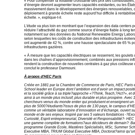
« Pour compenser la volatilité croissante des prix des combustibles,
d’énergie devront augmenter leurs capacités existantes, ou les États
massivement dans le développement des énergies renouvelables, d
déploiement à grande échelle reste aujourd’hui difficile à rentabilis
échelle. », explique-t-il.
L’étude va plus loin en montrant que l’expansion des data centers 
réduire l’attractivité du gaz comme source d’énergie fiable à long te
notamment sur des données du National Renewable Energy Labora
selon lesquelles les coûts de construction des infrastructures éolien
ont augmenté de 42 %, contre une hausse spectaculaire de 65 % po
infrastructures gazières.
« À mesure que les capacités électriques se resserrent, les goulets
dans les chaînes d’approvisionnement, combinés aux pressions infla
rendent la construction de nouvelles centrales à gaz plus coûteuse 
conclut le professeur Darmouni.
À propos d’HEC Paris
Créée en 1881 par la Chambre de Commerce de Paris, HEC Paris e
School leader en Europe dont l’ambition est d’avoir un impact positi
et la société grâce à sa triple?approche «?Think, Teach,?Act?», et 
ainsi à un monde plus inclusif, plus durable et plus prospère. Avec
chercheurs venus du monde entier qui produisent et enseignent un 
plus de 5000?étudiants?issus de plus de 130 pays, le campus d’HEC
comme un véritable laboratoire d’innovation et d’échange, ouvert sur
monde et de ses enjeux. Inspiré par ses 5 valeurs fondatrices -?Exc
Curiosité, Esprit entrepreneurial, Diversité et Responsabilité?- HE
une gamme complète de formations?aux décideurs de demain?: Ba
programme Grande Ecole, Mastères Spécialisés, MSc, Summer Sch
Executive MBA, TRIUM Global Executive MBA, Doctorat?ainsi qu’u