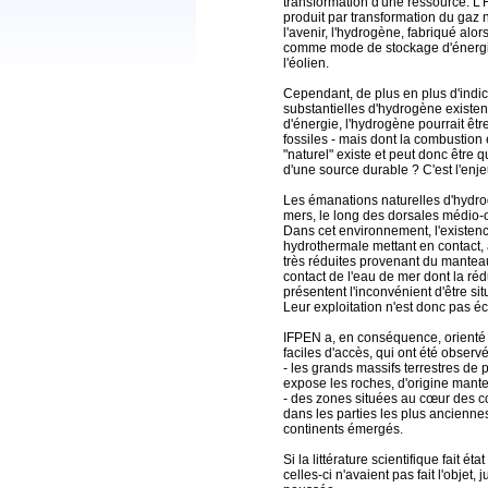
transformation d'une ressource. L'H
produit par transformation du gaz
l'avenir, l'hydrogène, fabriqué alors
comme mode de stockage d'énergie
l'éolien.
Cependant, de plus en plus d'indi
substantielles d'hydrogène existe
d'énergie, l'hydrogène pourrait êtr
fossiles - mais dont la combustion
"naturel" existe et peut donc être q
d'une source durable ? C'est l'enj
Les émanations naturelles d'hydro
mers, le long des dorsales médio-
Dans cet environnement, l'existenc
hydrothermale mettant en contact, 
très réduites provenant du manteau
contact de l'eau de mer dont la ré
présentent l'inconvénient d'être sit
Leur exploitation n'est donc pas 
IFPEN a, en conséquence, orienté s
faciles d'accès, qui ont été obser
- les grands massifs terrestres de p
expose les roches, d'origine mantel
- des zones situées au cœur des con
dans les parties les plus ancienne
continents émergés.
Si la littérature scientifique fait
celles-ci n'avaient pas fait l'objet