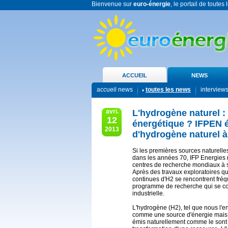
Bienvenue sur
euro-énergie
, le portail de toutes
ACCUEIL
NEWS
accueil news
toutes les news
interview
avri.
L'hydrogène naturel :
12
énergétique ? IFPEN é
2013
d'hydrogène naturel à
Si les premières sources naturell
dans les années 70, IFP Energies 
centres de recherche mondiaux à s'
Après des travaux exploratoires q
continues d'H2 se rencontrent fré
programme de recherche qui se conc
industrielle.
L'hydrogène (H2), tel que nous l'e
comme une source d'énergie mais p
émis naturellement comme le sont l