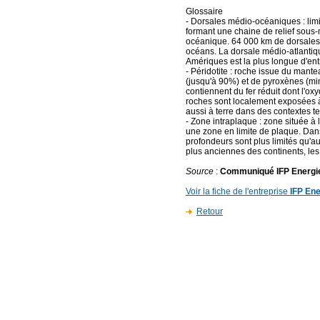
Glossaire
- Dorsales médio-océaniques : lim
formant une chaine de relief sous-
océanique. 64 000 km de dorsales 
océans. La dorsale médio-atlantiq
Amériques est la plus longue d'ent
- Péridotite : roche issue du mant
(jusqu'à 90%) et de pyroxènes (m
contiennent du fer réduit dont l'ox
roches sont localement exposées à 
aussi à terre dans des contextes te
- Zone intraplaque : zone située à 
une zone en limite de plaque. Dan
profondeurs sont plus limités qu'au
plus anciennes des continents, les
Source
:
Communiqué IFP Energi
Voir la fiche de l'entreprise
IFP Ene
Retour