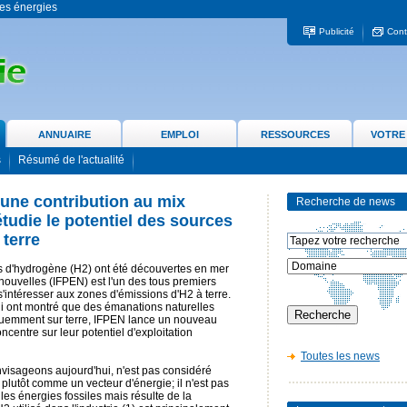
 les énergies
Publicité
Cont
ANNUAIRE
EMPLOI
RESSOURCES
VOTRE
s
Résumé de l'actualité
 une contribution au mix
Recherche de news
tudie le potentiel des sources
 terre
es d'hydrogène (H2) ont été découvertes en mer
nouvelles (IFPEN) est l'un des tous premiers
intéresser aux zones d'émissions d'H2 à terre.
ui ont montré que des émanations naturelles
quemment sur terre, IFPEN lance un nouveau
entre sur leur potentiel d'exploitation
Toutes les news
nvisageons aujourd'hui, n'est pas considéré
lutôt comme un vecteur d'énergie; il n'est pas
es énergies fossiles mais résulte de la