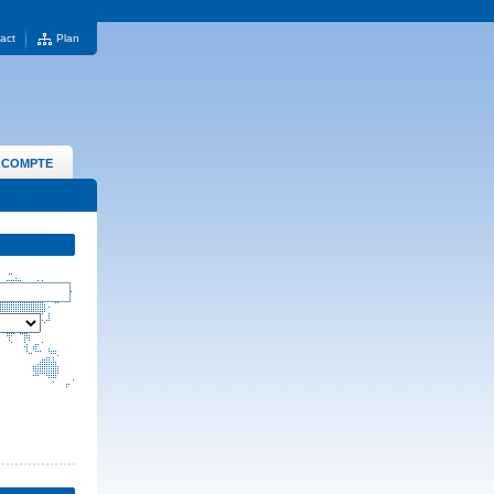
act
Plan
 COMPTE