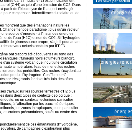
2 utilisé dans l'industrie (1) est principalement
Les news par secteur
 naturel (CH4) au prix d'une émission de CO2. Dans
 à partir de l'électrolyse de l'eau, est envisagé
 pour compenser l'intermittence du solaire ou de
ces montrent que des émanations naturelles
nt. Changement de paradigme : plus qu'un vecteur
e une source d'énergie - à l'instar des énergies
 émet de l'eau (H2O) et non du CO2. Si l'hydrogène
ualifié de géoressource propre, s'agit-il pour autant
eu des travaux actuels conduits par IFPEN.
gène ont d'abord été découvertes au fond des
océaniques ("fumeurs noirs et fumeurs blancs").
e d'un système volcanique induit une circulation
à haute température, l'eau de mer et les roches
 terrestre, les péridotites. Ces roches s'oxydent au
duction produit l'hydrogène. Ces "fumeurs"
ués par très grands fonds et très loin des côtes.
économique.
es travaux sur les sources terrestres d'H2 plus
vées dans deux types de contexte géologique :
éridotite, où un contexte tectonique particulier
liques, à l'altération par les eaux météoriques.
tinents, les zones intraplaques, et en particulier
s, les cratons précambriens, situés au centre des
 état ponctuellement de ces émanations d'hydrogène,
, jusqu'alors, de campagnes d'exploration plus