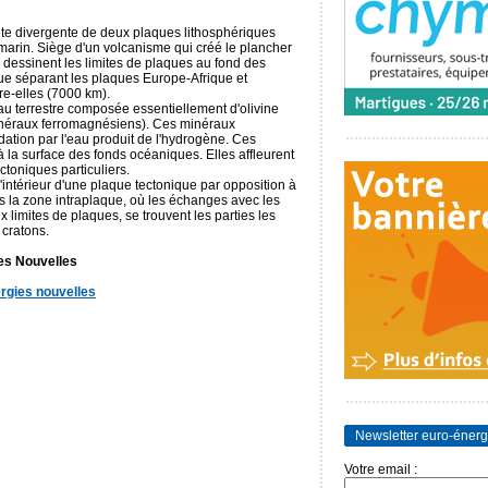
ite divergente de deux plaques lithosphériques
marin. Siège d'un volcanisme qui créé le plancher
dessinent les limites de plaques au fond des
ue séparant les plaques Europe-Afrique et
re-elles (7000 km).
eau terrestre composée essentiellement d'olivine
inéraux ferromagnésiens). Ces minéraux
ydation par l'eau produit de l'hydrogène. Ces
la surface des fonds océaniques. Elles affleurent
ctoniques particuliers.
l'intérieur d'une plaque tectonique par opposition à
s la zone intraplaque, où les échanges avec les
x limites de plaques, se trouvent les parties les
 cratons.
es Nouvelles
rgies nouvelles
Newsletter euro-énerg
Votre email :