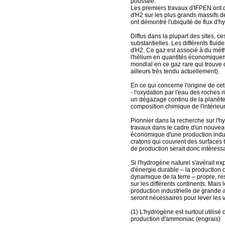
poussée.
Les premiers travaux d'IFPEN ont c
d'H2 sur les plus grands massifs de 
ont démontré l'ubiquité de flux d'
Diffus dans la plupart des sites, 
substantielles. Les différents flui
d'H2. Ce gaz est associé à du méth
l'hélium en quantités économiquem
mondial en ce gaz rare qui trouve 
ailleurs très tendu actuellement).
En ce qui concerne l'origine de cet
- l'oxydation par l'eau des roches r
un dégazage continu de la planète,
composition chimique de l'intérieur
Pionnier dans la recherche sur l'h
travaux dans le cadre d'un nouvea
économique d'une production indust
cratons qui couvrent des surfaces t
de production serait donc intéressa
Si l'hydrogène naturel s'avérait exp
d'énergie durable – la production
dynamique de la terre – propre, re
sur les différents continents. Mai
production industrielle de grande 
seront nécessaires pour lever les v
(1) L'hydrogène est surtout utilisé 
production d'ammoniac (engrais)