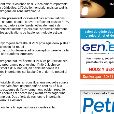
onfirmé l'existence de flux localement importants
péridotites, à l'échelle mondiale; mais surtout ils
hydrogène en zone intraplaque.
ces flux présentent localement des accumulations
des naturels étudiés peuvent présenter plus de 80 %
ane, parfois à de l'azote, et localement à de
ent exploitables (alors que l'approvisionnement
des applications de haute technologie est par
 hydrogène terrestre, IFPEN privilégie deux pistes :
iches en fer réduit
 ce qui bouleverserait la conception usuelle de la
 des planètes terrestres.
ydrogène naturel à terre, IFPEN va poursuivre ses
u programme pour évaluer l'intérêt technico-
rielle d'H2 naturel, en particulier dans les
rès importantes sur la planète et dont le potentiel
nt.
loitable, il pourrait constituer une nouvelle source
 observée étant un phénomène continu lié à la
spectueuse de l'environnement, et bien répartie
s le chemin est encore long avant d'envisager une
ampleur. Des efforts de recherche importants
errous existants.
dans le raffinage des huiles lourdes et la