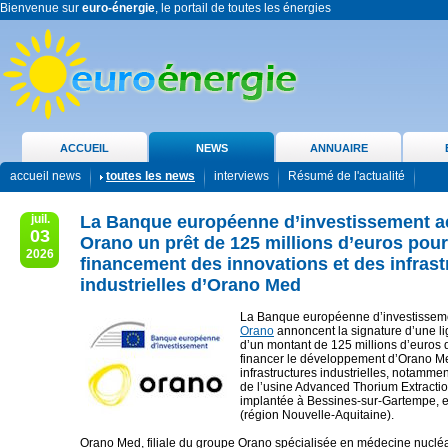
Bienvenue sur
euro-énergie
, le portail de toutes les énergies
ACCUEIL
NEWS
ANNUAIRE
accueil news
toutes les news
interviews
Résumé de l'actualité
juil.
La Banque européenne d’investissement a
03
Orano un prêt de 125 millions d’euros pour
2026
financement des innovations et des infrast
industrielles d’Orano Med
La Banque européenne d’investisseme
Orano
annoncent la signature d’une li
d’un montant de 125 millions d’euros 
financer le développement d’Orano Me
infrastructures industrielles, notammen
de l’usine Advanced Thorium Extraction
implantée à Bessines-sur-Gartempe, 
(région Nouvelle-Aquitaine).
Orano Med, filiale du groupe Orano spécialisée en médecine nuclé