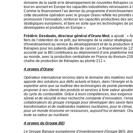
domaine de la santé et le développement de nouvelles thérapies con
tout en ancrant en Europe les capacités industrielles nécessaires à 
Comme le financement l’an dernier du programme d’enrichissement
cette deuxième opération avec le groupe Orano reflète les priorités d
promouvoir l’innovation, renforcer les capacités productives des sec
stratégiques européens, et faire en sorte que les technologies de po
développées et produites en Europe ».
Frédéric Desdouits, directeur général d’Orano Med
, a ajouté : «
fiers de l’obtention de ce prêt, qui témoigne de la valeur stratégique
d'investissement au service du développement et de la production 
thérapies pour les patients atteints de cancer. Le financement de 12
accordé par la BEI contribuera au déploiement d’une plateforme ind
au monde, avec la production centralisée en France du thorium-228,
chaîne de production de thérapies au plomb-212 ».
A propos d'Orano
Opérateur international reconnu dans le domaine des matières nucl
apporte des solutions aux défis actuels et futurs, dans l’énergie et l
expertise ainsi que sa maîtrise des technologies de pointe permett
proposer à ses clients des produits et services à forte valeur ajouté
du cycle du combustible. Grâce à leurs compétences, leur exigence
sûreté et de sécurité et leur recherche constante d’innovation, l’e
collaborateurs du groupe s'engage pour développer des savoir-fair
transformation et de maîtrisedes matières nucléaires, pour le climat,
pour un monde économe en ressources, aujourd’hui et demain. Or
toute sa valeur au nucléaire.
A propos du Groupe BEI
Le Groupe Banque européenne d’investissement (Groupe BEI), dont