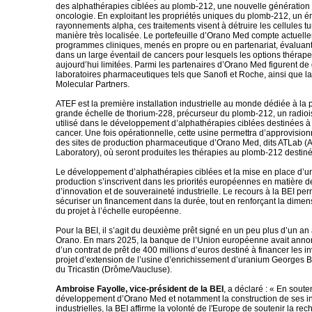
des alphathérapies ciblées au plomb-212, une nouvelle génération 
oncologie. En exploitant les propriétés uniques du plomb-212, un é
rayonnements alpha, ces traitements visent à détruire les cellules 
manière très localisée. Le portefeuille d’Orano Med compte actuell
programmes cliniques, menés en propre ou en partenariat, évaluant
dans un large éventail de cancers pour lesquels les options thérape
aujourd’hui limitées. Parmi les partenaires d’Orano Med figurent de
laboratoires pharmaceutiques tels que Sanofi et Roche, ainsi que la
Molecular Partners.
ATEF est la première installation industrielle au monde dédiée à la 
grande échelle de thorium-228, précurseur du plomb-212, un radioi
utilisé dans le développement d’alphathérapies ciblées destinées à l
cancer. Une fois opérationnelle, cette usine permettra d’approvisio
des sites de production pharmaceutique d’Orano Med, dits ATLab (
Laboratory), où seront produites les thérapies au plomb-212 destiné
Le développement d’alphathérapies ciblées et la mise en place d’u
production s’inscrivent dans les priorités européennes en matière d
d’innovation et de souveraineté industrielle. Le recours à la BEI per
sécuriser un financement dans la durée, tout en renforçant la dimen
du projet à l’échelle européenne.
Pour la BEI, il s’agit du deuxième prêt signé en un peu plus d’un an
Orano. En mars 2025, la banque de l’Union européenne avait annon
d’un contrat de prêt de 400 millions d’euros destiné à financer les 
projet d’extension de l’usine d’enrichissement d’uranium Georges Be
du Tricastin (Drôme/Vaucluse).
Ambroise Fayolle, vice-président de la BEI
, a déclaré : « En soute
développement d’Orano Med et notamment la construction de ses in
industrielles, la BEI affirme la volonté de l'Europe de soutenir la re