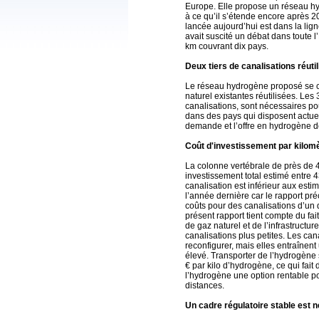
Europe. Elle propose un réseau hy
à ce qu’il s’étende encore après 2
lancée aujourd’hui est dans la lign
avait suscité un débat dans toute 
km couvrant dix pays.
Deux tiers de canalisations réuti
Le réseau hydrogène proposé se c
naturel existantes réutilisées. Le
canalisations, sont nécessaires po
dans des pays qui disposent actuel
demande et l’offre en hydrogène de
Coût d'investissement par kilomè
La colonne vertébrale de près de
investissement total estimé entre 4
canalisation est inférieur aux est
l’année dernière car le rapport p
coûts pour des canalisations d’un
présent rapport tient compte du fait
de gaz naturel et de l’infrastruc
canalisations plus petites. Les can
reconfigurer, mais elles entraînent
élevé. Transporter de l’hydrogène
€ par kilo d’hydrogène, ce qui fai
l’hydrogène une option rentable p
distances.
Un cadre régulatoire stable est 