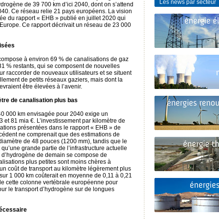
Les news par secteur
drogène de 39 700 km d’ici 2040, dont on s’attend
040. Ce réseau relie 21 pays européens. La vision
ée du rapport « EHB » publié en juillet 2020 qui
l’Europe. Ce rapport décrivait un réseau de 23 000
lisées
ompose à environ 69 % de canalisations de gaz
s 31 % restants, qui se composent de nouvelles
ur raccorder de nouveaux utilisateurs et se situent
lement de petits réseaux gaziers, mais dont la
vraient être élevées à l’avenir.
tre de canalisation plus bas
 40 000 km envisagée pour 2040 exige un
3 et 81 mia €. L’investissement par kilomètre de
imations présentées dans le rapport « EHB » de
récédent ne comprenait que des estimations de
 diamètre de 48 pouces (1200 mm), tandis que le
 qu’une grande partie de l’infrastructure actuelle
ture d’hydrogène de demain se compose de
alisations plus petites sont moins chères à
 un coût de transport au kilomètre légèrement plus
 sur 1 000 km coûterait en moyenne de 0,11 à 0,21
t de cette colonne vertébrale européenne pour
our le transport d’hydrogène sur de longues
nécessaire