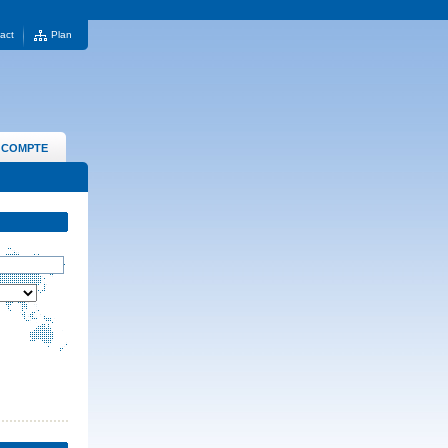
act
Plan
 COMPTE