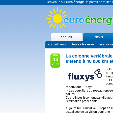
Bienvenue sur
euro-énergie
, le portail de toutes
ACCUEIL
NEWS
accueil news
toutes les news
interview
avri.
La colonne vertébral
14
s’étend à 40 000 km 
2021
- Do
euro
l’in
- EHB
comp
et couvrant 21 pays.
- Les deux tiers du réseau reposent
naturel.
Coût d'investissement par kilomètr
l’estimation précédente
Aujourd’hui, l’initiative Europea
actualisée de sa vision pour une i