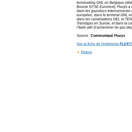
terminalling GNL en Belgique (déte
Bourse NYSE Euronext), Fluxys a co
dans les gazoducs Interconnector 
européen, dans le terminal GNL e
dans les canalisations NEL et TEN
Transitgas en Suisse, et dans la ca
l’Italie afin d’acheminer du gaz d
Source
:
Communiqué Fluxys
Voir la fiche de l'entreprise
FLUXY
Retour