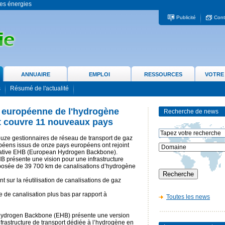
 les énergies
Publicité
Cont
ANNUAIRE
EMPLOI
RESSOURCES
VOTRE
s
Résumé de l'actualité
e européenne de l'hydrogène
Recherche de news
et couvre 11 nouveaux pays
uze gestionnaires de réseau de transport de gaz
péens issus de onze pays européens ont rejoint
itiative EHB (European Hydrogen Backbone).
 présente une vision pour une infrastructure
osée de 39 700 km de canalisations d’hydrogène
 sur la réutilisation de canalisations de gaz
e de canalisation plus bas par rapport à
Toutes les news
n Hydrogen Backbone (EHB) présente une version
nfrastructure de transport dédiée à l’hydrogène en