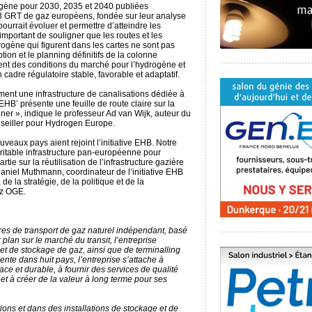
rogène pour 2030, 2035 et 2040 publiées
 23 GRT de gaz européens, fondée sur leur analyse
pourrait évoluer et permettre d’atteindre les
 important de souligner que les routes et les
ogène qui figurent dans les cartes ne sont pas
ion et le planning définitifs de la colonne
nt des conditions du marché pour l’hydrogène et
n cadre régulatoire stable, favorable et adaptatif.
ent une infrastructure de canalisations dédiée à
HB’ présente une feuille de route claire sur la
nner », indique le professeur Ad van Wijk, auteur du
nseiller pour Hydrogen Europe.
aux pays aient rejoint l’initiative EHB. Notre
itable infrastructure pan-européenne pour
ie sur la réutilisation de l’infrastructure gazière
Daniel Muthmann, coordinateur de l’initiative EHB
 la stratégie, de la politique et de la
ez OGE.
ures de transport de gaz naturel indépendant, basé
lan sur le marché du transit, l’entreprise
 et de stockage de gaz, ainsi que de terminalling
ente dans huit pays, l’entreprise s’attache à
cace et durable, à fournir des services de qualité
t à créer de la valeur à long terme pour ses
ions et dans des installations de stockage et de