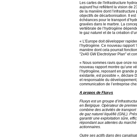
Les cartes de l'infrastructure hyd
aujourd’hui reflètent la vision de
de la manière dont l’infrastructure 
objectifs de décarbonisation. Il est
échéances pour le transport d’hydr
gravées dans le marbre. La concept
vertébrale de l’hydrogène dépende
le gaz naturel et de la création d’u
« L’Europe doit développer rapidem
l’hydrogène. Ce nouveau rapport ‘E
manière dont cela pourrait fonctio
"2x40 GW Electrolyser Plan" et co
« Nous sommes ravis que onze nouve
nouveau rapport montre qu’une vér
l’hydrogène, reposant en grande part
existante, est possible », déclare 
et responsable du développement, de
communication de l’entreprise ch
A propos de Fluxys
Fluxys est un groupe d’infrastruct
en Belgique. Opérateur de premier p
combine des activités de transport
de gaz naturel liquéfié (GNL). Prés
garantir une exploitation sûre, effi
répondant aux attentes du marché e
actionnaires.
Outre ses actifs dans des canalisat