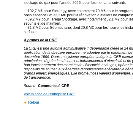
stockage de gaz pour l’année 2026, pour les montants suivants:
- 192,7 M€ pour Storengy, avec notamment 79 M€ pour le programm
obsolescence» et 33,2 M€ pour la rénovation d’ateliers de compres
- 39,2 M€ pour Teréga Stockage, avec notamment 32,1 M€ pour le
sécurité et de maintien;
- 31,3 M€ pour Géométhane, dont 20,8 M€ pour les nouvelles instal
surfaces.
A propos de la CRE
La CRE est une autorité administrative indépendante créée le 24 m
application de la directive européenne adoptée par le parlement de 
décembre 1996. Dans un système européen intégré, la CRE exerce
principales : réguler les réseaux et infrastructures d’électricité et de 
bon fonctionnement des marchés de l’électricité et du gaz, opérer l
dispositifs de soutien aux énergies renouvelables et éclairer le déba
grands enjeux énergétiques. Elle promeut des valeurs d’ouverture, d’
de transparence.
Source
:
Communiqué CRE
Voir la fiche de l'entreprise
CRE
Retour