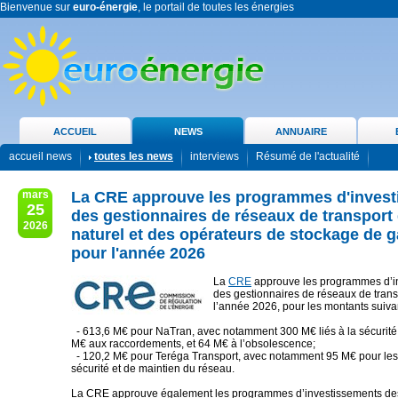
Bienvenue sur
euro-énergie
, le portail de toutes les énergies
ACCUEIL
NEWS
ANNUAIRE
accueil news
toutes les news
interviews
Résumé de l'actualité
mars
La CRE approuve les programmes d'inves
25
des gestionnaires de réseaux de transport
2026
naturel et des opérateurs de stockage de g
pour l'année 2026
La
CRE
approuve les programmes d’i
des gestionnaires de réseaux de trans
l’année 2026, pour les montants suiva
- 613,6 M€ pour NaTran, avec notamment 300 M€ liés à la sécurité
M€ aux raccordements, et 64 M€ à l’obsolescence;
- 120,2 M€ pour Teréga Transport, avec notamment 95 M€ pour le
sécurité et de maintien du réseau.
La CRE approuve également les programmes d’investissements de