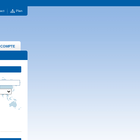
act
Plan
 COMPTE