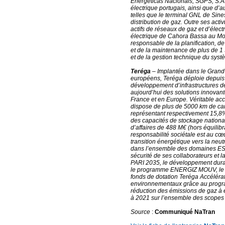
Energéticas Nacionais, SGPS, S.A.
électrique portugais, ainsi que d’a
telles que le terminal GNL de Sine
distribution de gaz. Outre ses ac
actifs de réseaux de gaz et d’électr
électrique de Cahora Bassa au M
responsable de la planification, de 
et de la maintenance de plus de 1
et de la gestion technique du syst
Teréga
– Implantée dans le Grand 
européens, Teréga déploie depuis 
développement d’infrastructures de
aujourd’hui des solutions innovant
France et en Europe. Véritable acc
dispose de plus de 5000 km de can
représentant respectivement 15,8%
des capacités de stockage national
d’affaires de 488 M€ (hors équilib
responsabilité sociétale est au cœ
transition énergétique vers la ne
dans l’ensemble des domaines ES
sécurité de ses collaborateurs et l
PARI 2035, le développement durable
le programme ENERGIZ MOUV, le sou
fonds de dotation Teréga Accélérat
environnementaux grâce au prog
réduction des émissions de gaz à e
à 2021 sur l’ensemble des scopes 1
Source
:
Communiqué NaTran