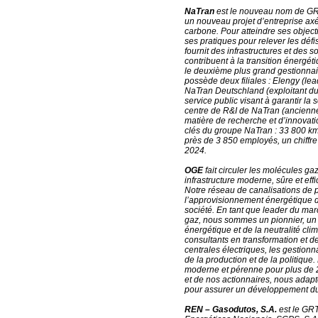
NaTran
est le nouveau nom de GR
un nouveau projet d’entreprise axé 
carbone. Pour atteindre ses objecti
ses pratiques pour relever les dé
fournit des infrastructures et des 
contribuent à la transition énergé
le deuxième plus grand gestionnai
possède deux filiales : Elengy (l
NaTran Deutschland (exploitant 
service public visant à garantir la 
centre de R&I de NaTran (ancienne
matière de recherche et d’innovatio
clés du groupe NaTran : 33 800 km
près de 3 850 employés, un chiffre 
2024.
OGE
fait circuler les molécules g
infrastructure moderne, sûre et eff
Notre réseau de canalisations de 
l’approvisionnement énergétique d
société. En tant que leader du ma
gaz, nous sommes un pionnier, un m
énergétique et de la neutralité c
consultants en transformation et de
centrales électriques, les gestionn
de la production et de la politique
moderne et pérenne pour plus de 
et de nos actionnaires, nous ada
pour assurer un développement du
REN – Gasodutos, S.A.
est le GRT