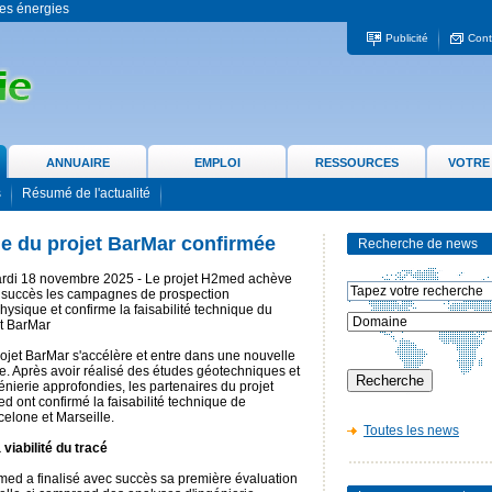
 les énergies
Publicité
Cont
ANNUAIRE
EMPLOI
RESSOURCES
VOTRE
s
Résumé de l'actualité
que du projet BarMar confirmée
Recherche de news
rdi 18 novembre 2025 - Le projet H2med achève
 succès les campagnes de prospection
ysique et confirme la faisabilité technique du
et BarMar
ojet BarMar s'accélère et entre dans une nouvelle
. Après avoir réalisé des études géotechniques et
énierie approfondies, les partenaires du projet
 ont confirmé la faisabilité technique de
elone et Marseille.
Toutes les news
viabilité du tracé
med a finalisé avec succès sa première évaluation