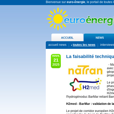
Bienvenue sur
euro-énergie
, le portail de toutes
ACCUEIL
NEWS
accueil news
toutes les news
interview
nove.
La faisabilité techni
21
2025
- Ma
avec
géoph
proj
Le pr
phase
d'ing
H2med
l'hydrogénoduc BarMar reliant Barc
H2med - BarMar : validation de la 
Le projet de corridor européen H2