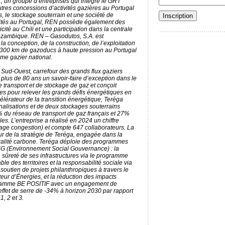
, un groupe d’entreprises qui intègre le GRT
utres concessions d’activités gazières au Portugal
s, le stockage souterrain et une société de
tivités au Portugal, REN possède également des
icité au Chili et une participation dans la centrale
ozambique. REN – Gasodutos, S.A. est
la conception, de la construction, de l’exploitation
 300 km de gazoducs à haute pression au Portugal
ème gazier national.
Sud-Ouest, carrefour des grands flux gaziers
plus de 80 ans un savoir-faire d’exception dans le
 transport et de stockage de gaz et conçoit
es pour relever les grands défis énergétiques en
élérateur de la transition énergétique, Teréga
alisations et de deux stockages souterrains
 du réseau de transport de gaz français et 27%
es. L’entreprise a réalisé en 2024 un chiffre
rage congestion) et compte 647 collaborateurs. La
ur de la stratégie de Teréga, engagée dans la
utralité carbone. Teréga déploie des programmes
G (Environnement Social Gouvernance) : la
a sûreté de ses infrastructures via le programme
 des territoires et la responsabilité sociale via
tien de projets philanthropiques à travers le
eur d’Énergies, et la réduction des impacts
ramme BE POSITIF avec un engagement de
ffet de serre de -34% à horizon 2030 par rapport
, 2 et 3.