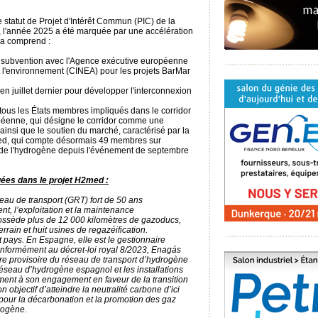
e statut de Projet d'Intérêt Commun (PIC) de la
l'année 2025 a été marquée par une accélération
la comprend :
e subvention avec l'Agence exécutive européenne
 et l'environnement (CINEA) pour les projets BarMar
en juillet dernier pour développer l'interconnexion
e tous les États membres impliqués dans le corridor
éenne, qui désigne le corridor comme une
, ainsi que le soutien du marché, caractérisé par la
med, qui compte désormais 49 membres sur
 de l'hydrogène depuis l'événement de septembre
uées dans le projet H2med :
eau de transport (GRT) fort de 50 ans
t, l’exploitation et la maintenance
 possède plus de 12 000 kilomètres de gazoducs,
errain et huit usines de regazéification.
t pays. En Espagne, elle est le gestionnaire
onformément au décret-loi royal 8/2023, Enagás
re provisoire du réseau de transport d’hydrogène
seau d’hydrogène espagnol et les installations
ent à son engagement en faveur de la transition
objectif d’atteindre la neutralité carbone d’ici
our la décarbonation et la promotion des gaz
drogène.