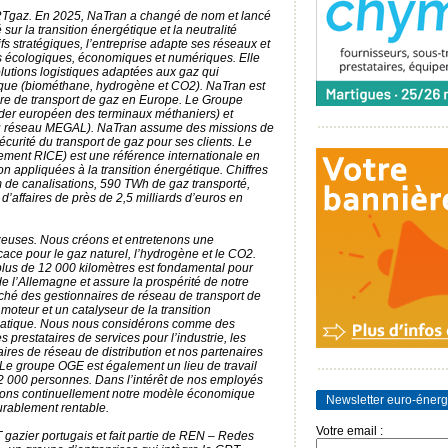
Tgaz. En 2025, NaTran a changé de nom et lancé
sur la transition énergétique et la neutralité
fs stratégiques, l’entreprise adapte ses réseaux et
fis écologiques, économiques et numériques. Elle
solutions logistiques adaptées aux gaz qui
tique (biométhane, hydrogène et CO2). NaTran est
re de transport de gaz en Europe. Le Groupe
eader européen des terminaux méthaniers) et
du réseau MEGAL). NaTran assume des missions de
sécurité du transport de gaz pour ses clients. Le
ment RICE) est une référence internationale en
n appliquées à la transition énergétique. Chiffres
 de canalisations, 590 TWh de gaz transporté,
d’affaires de près de 2,5 milliards d’euros en
azeuses. Nous créons et entretenons une
icace pour le gaz naturel, l’hydrogène et le CO2.
plus de 12 000 kilomètres est fondamental pour
e l’Allemagne et assure la prospérité de notre
rché des gestionnaires de réseau de transport de
oteur et un catalyseur de la transition
limatique. Nous nous considérons comme des
s prestataires de services pour l’industrie, les
aires de réseau de distribution et nos partenaires
. Le groupe OGE est également un lieu de travail
2 000 personnes. Dans l’intérêt de nos employés
ptons continuellement notre modèle économique
Newsletter euro-énerg
rablement rentable.
Votre email :
 gazier portugais et fait partie de REN – Redes