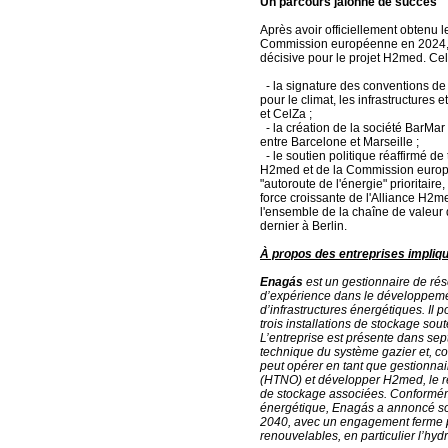
Un parcours jalonné de succès
Après avoir officiellement obtenu l
Commission européenne en 2024, 
décisive pour le projet H2med. Ce
- la signature des conventions d
pour le climat, les infrastructures
et CelZa ;
- la création de la société BarMar 
entre Barcelone et Marseille ;
- le soutien politique réaffirmé d
H2med et de la Commission europ
"autoroute de l'énergie" prioritaire
force croissante de l'Alliance H2
l'ensemble de la chaîne de valeur
dernier à Berlin.
À propos des entreprises impliq
Enagás
est un gestionnaire de rés
d’expérience dans le développemen
d’infrastructures énergétiques. Il
trois installations de stockage sout
L’entreprise est présente dans sep
technique du système gazier et, c
peut opérer en tant que gestionnai
(HTNO) et développer H2med, le ré
de stockage associées. Conformém
énergétique, Enagás a annoncé son 
2040, avec un engagement ferme p
renouvelables, en particulier l’hy