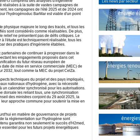
elle-ci comprend des analyses d'ingénierie
Les news par secteur
té réalisées à la suite de vastes campagnes de
ent, les campagnes de l'été 2025 et de 2024 ont
our l'hydrogénoduc BarMar est viable d'un point
te physique majeure le long des tracés, et tous les
tifiés sont considérés comme réalisables. De plus,
e relief ne présentent pas de défis critiques. Le
 à l'étude est techniquement réalisable, tous les
 par des pratiques d'ingénierie établies.
ux partenaires de continuer à progresser dans le
espectant les engagements proposés dans cet
anification du futur réseau européen de
 la date de mise en service commerciale (MEC) de
ur 2032, tout comme la MEC du projet CelZa.
pects techniques du projet et des pays impliqués,
eaux nationaux d'hydrogène, avec la nécessité
 à un calendrier synchronisé pour les autorisations.
e dorsale les reliant tous, une synchronisation
nseil des ministres conjoint du 29 août 2025, la
mé leur approche commune pour soutenir la mise en
ourd'hui en matière de gouvernance de projets
 de la réglementation sur l'hydrogène sont
soutenu garantira non seulement le succès d'H2med,
essentiel pour les futurs projets énergétiques