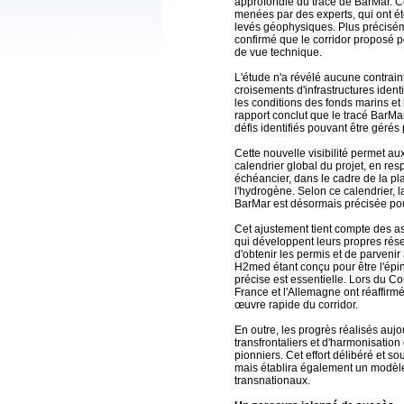
approfondie du tracé de BarMar. C
menées par des experts, qui ont é
levés géophysiques. Plus précisém
confirmé que le corridor proposé p
de vue technique.
L'étude n'a révélé aucune contrain
croisements d'infrastructures iden
les conditions des fonds marins et l
rapport conclut que le tracé BarMar
défis identifiés pouvant être gérés
Cette nouvelle visibilité permet a
calendrier global du projet, en r
échéancier, dans le cadre de la pl
l'hydrogène. Selon ce calendrier,
BarMar est désormais précisée po
Cet ajustement tient compte des as
qui développent leurs propres rés
d'obtenir les permis et de parvenir
H2med étant conçu pour être l'épin
précise est essentielle. Lors du Co
France et l'Allemagne ont réaffir
œuvre rapide du corridor.
En outre, les progrès réalisés auj
transfrontaliers et d'harmonisation
pionniers. Cet effort délibéré et 
mais établira également un modèle 
transnationaux.